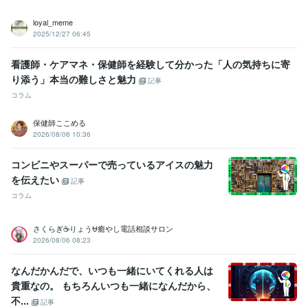
loyal_meme
2025/12/27 06:45
看護師・ケアマネ・保健師を経験して分かった「人の気持ちに寄
り添う」本当の難しさと魅力
記事
コラム
保健師ここめる
2026/08/06 10:36
コンビニやスーパーで売っているアイスの魅力
を伝えたい
記事
コラム
さくらぎ☕りょう⛎癒やし電話相談サロン
2026/08/06 08:23
なんだかんだで、いつも一緒にいてくれる人は
貴重なの。 もちろんいつも一緒になんだから、
不...
記事