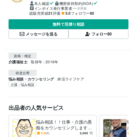
本人確認
機密保持契約(NDA)
インボイス発行事業者
未登録
総販売実績
21
評価
5.0
フォロワー
80
無料で見積り相談
メッセージを送る
フォロー
80
資格・検定
介護福祉士
取得年 : 2016年
得意分野
悩み相談・カウンセリング
終活ライフケア
介護・悩み相談
出品者の人気サービス
悩み相談！！仕事・介護の愚
悩み
痴をカウンセリングします
きし
経験豊富な現役介護福祉士が
傾聴
5.0
(1)
2,000
円
5.0