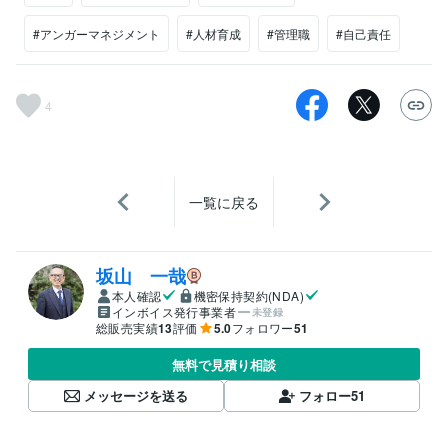
#アンガーマネジメント
#人材育成
#管理職
#自己責任
4
一覧に戻る
坂山 一哉
本人確認
機密保持契約(NDA)
インボイス発行事業者
未登録
総販売実績
13
評価
5.0
フォロワー
51
無料で見積り相談
メッセージを送る
フォロー
51