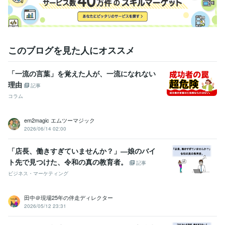
悩み相談・カウンセリング
怒りに対するコンサルタント
営業
管理職
人材育成
家庭
アンガーマネジメント
このブログを見た人にオススメ
「一流の言葉」を覚えた人が、一流になれない
理由
記事
コラム
em2magic エムツーマジック
2026/06/14 02:00
「店長、働きすぎていませんか？」―娘のバイ
ト先で見つけた、令和の真の教育者。
記事
ビジネス・マーケティング
田中＠現場25年の伴走ディレクター
2026/05/12 23:31