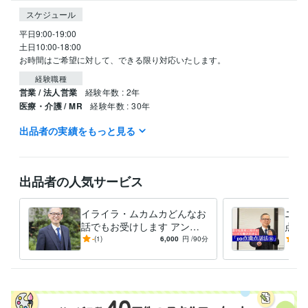
スケジュール
平日9:00-19:00

土日10:00-18:00

お時間はご希望に対して、できる限り対応いたします。
経験職種
営業 / 法人営業
経験年数 : 2年
医療・介護 / MR
経験年数 : 30年
出品者の実績をもっと見る
職歴
ファイザー株式会社
2003年7月 ~ 2019年10月
受賞歴
出品者の人気サービス
ベストプラクティス賞
ワールドベストマネージャー
営業に必須なこ
とは何？
コミュニケーションの取り方を知りたい
イライラ・ムカムカどんなお
ニー
資格・検定
話でもお受けします アンガ
点話
メンタルヘルスマネジメント検定
取得年 : 2021年
ーマネジメントコンサルタン
ニー
-
(1)
6,000
円
/90分
-
(1)
トがどんな話でもお聞きしま
も家
得意分野
す
う。
ビジネス代行・事務代行
営業コミュニケーションのアドバイス
管理
職・人材育成のアドバイス
営業
MR
管理職
人材育成
アンガーマネジメント