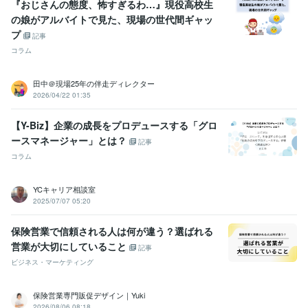
『おじさんの態度、怖すぎるわ…』現役高校生
の娘がアルバイトで見た、現場の世代間ギャッ
プ
記事
コラム
田中＠現場25年の伴走ディレクター
2026/04/22 01:35
【Y-Biz】企業の成長をプロデュースする「グロ
ースマネージャー」とは？
記事
コラム
YCキャリア相談室
2025/07/07 05:20
保険営業で信頼される人は何が違う？選ばれる
営業が大切にしていること
記事
ビジネス・マーケティング
保険営業専門販促デザイン｜Yuki
2026/08/06 08:18