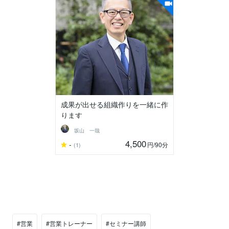
成果が出せる組織作りを一緒に作
ります
坂山 一哉
4,500
-
円
/90分
(1)
#営業
#営業トレーナー
#セミナー講師