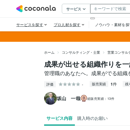
ホーム
コンサルティング・士業
営業コンサル
成果が出せる組織作りを一
管理職のあなたへ。成果がでる組織
1
件
-
販売実績
残
評価
坂山 一哉
総販売実績：
13件
サービス内容
購入時のお願い