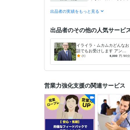
ビジネス代行・事務代行
得意分野
出品者の実績をもっと見る
営業
MR
管理職
人材
悩み相談・カウンセリン
営業
管理職
人材育成
出品者のその他の人気サービ
イライラ・ムカムカどんなお
話でもお受けします アンガ
ーマネジメントコンサルタン
-
(1)
6,000
円
/90分
トがどんな話でもお聞きしま
す
営業力強化支援の関連サービス