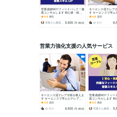
営業成績NO1フィードバック！徹
キーエンス流テレア
底コンサルします 初心者・経験
す キーエンスで学ん
浅い方・女性の方・個人事業主の
の基本〜応用編を教
5.0
(62)
4.8
(23)
方大歓迎
ます
5,500
6,
営業さん徹底サポート【SUNS】
ゆ すけ
円
/60分
営業力強化支援の人気サービス
キーエンス流テレアポ術を教えま
営業成績NO1フィー
す キーエンスで学んだテレアポ
底コンサルします 初
の基本〜応用編を教えさせて頂き
浅い方・女性の方・
4.8
(23)
5.0
(62)
ます
方大歓迎
6,500
5,
ゆ すけ
営業さん徹底サポート【SUNS】
円
/60分