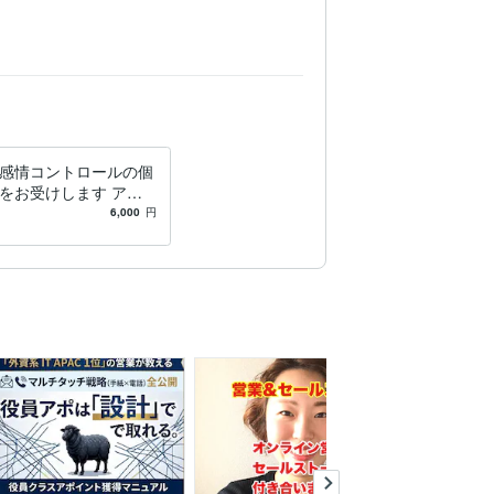
感情コントロールの個
をお受けします アン
ネジメントコンサルタ
6,000
円
別セッション