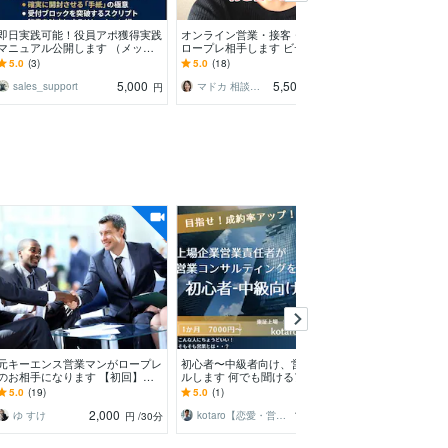
即日実践可能！役員アポ獲得実践
オンライン営業・接客・セミナー
営業の判断基準
マニュアル公開します （メッセ
ロープレ相手します ビデオ通話
言語化します 
ージサポート付）役員アポを設計
でセールスの練習、商談相手にな
支える意思決定
5.0
(3)
5.0
(18)
5.0
(1)
通りに量産する全手法
りアドバイスします
共有
5,000
5,500
sales_support
マドカ 相談屋 ライターモデル監修SNS
営子さん 営業育成プロ
円
円
/60分
元キーエンス営業マンがロープレ
初心者〜中級者向け、営業コンサ
営業スキル向上
のお相手になります 【初回】初
ルします 何でも聞けるアドバイ
相談お受けしま
回は詳細ヒアリングを20分実施い
ザー＆思考の壁打ちで営業力を強
上を目指す方向
5.0
(19)
5.0
(1)
5.0
(23)
たします
化させます
ラムです
2,000
10,000
ゆ すけ
kotaro【恋愛・営業・マネジメント】
Taka_10
円
/30分
円