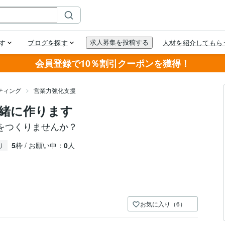
会員登録で10％割引クーポンを獲得！
ティング
営業力強化支援
緒に作ります
をつくりませんか？
5
枠 / お願い中：
0
人
り
お気に入り（6）