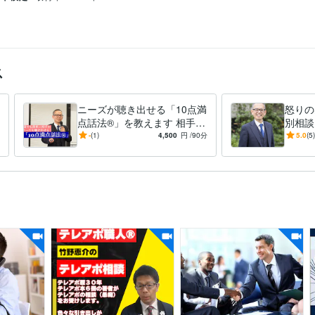
営業コミュニケーションのアドバイス
管理職・人材育成のアドバイス
育成
アンガーマネジメント
グ
怒りに対するコンサルタント
家庭
アンガーマネジメント
ス
ニーズが聴き出せる「10点満
怒りの
点話法®︎」を教えます 相手の
別相談
ニーズを簡単に聞き出し仕事
ガーマ
-
(1)
4,500
円
/90分
5.0
(5)
も家庭も良好になりましょ
ント個
う。