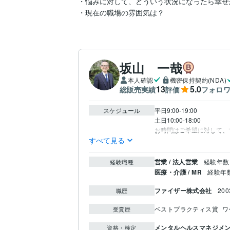
・悩みに対して、どういう状況になったら幸せか
坂山 一哉
本人確認
機密保持契約(NDA)
13
5.0
総販売実績
評価
フォロ
スケジュール
平日9:00-19:00

土日10:00-18:00

お時間はご希望に対して、
すべて見る
営業 / 法人営業
経験年数 
経験職種
医療・介護 / MR
経験年数 
ファイザー株式会社
20
職歴
ベストプラクティス賞
ワ
受賞歴
メンタルヘルスマネジメ
資格・検定