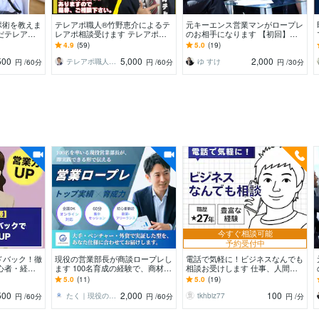
ポ術を教えま
テレアポ職人®竹野恵介によるテ
元キーエンス営業マンがロープレ
だテレアポ
レアポ相談受けます テレアポノ
のお相手になります 【初回】初
えさせて頂き
ウハウ本の著者で代行会社の運営
回は詳細ヒアリングを20分実施い
4.9
(59)
5.0
(19)
者による相談サービス
たします
500
5,000
2,000
テレアポ職人 竹野恵介
ゆ すけ
円
/60分
円
/60分
円
/30分
今すぐ相談可能
予約受付中
ドバック！徹
現役の営業部長が商談ロープレし
電話で気軽に！ビジネスなんでも
心者・経験
ます 100名育成の経験で、商材に
相談お受けします 仕事、人間関
個人事業主の
合わせた売れる型をご提案
係、キャリア相談、自己啓発な
5.0
(11)
5.0
(19)
ど・・・
500
2,000
100
たく｜現役の営業部長
tkhbiz77
円
/60分
円
/60分
円
/分