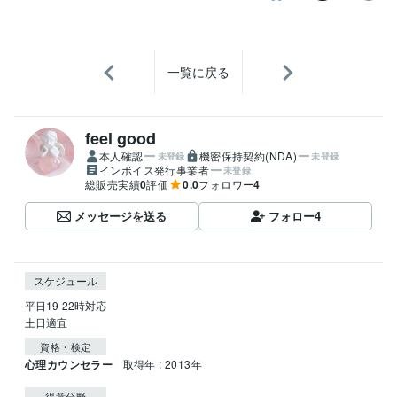
一覧に戻る
feel good
本人確認
機密保持契約(NDA)
未登録
未登録
インボイス発行事業者
未登録
総販売実績
0
評価
0.0
フォロワー
4
メッセージを送る
フォロー
4
スケジュール
平日19-22時対応

土日適宜
資格・検定
心理カウンセラー
取得年 : 2013年
得意分野