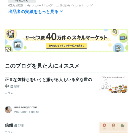
悩み相談・カウンセリング
共依存カウンセリング
出品者の実績をもっと見る
恋愛
仕事
子育て
このブログを見た人にオススメ
正直な気持ちをいうと嫌がる人もいる変な世の
中
記事
コラム
messenger mar
2026/08/01 00:18
信頼
記事
コラム