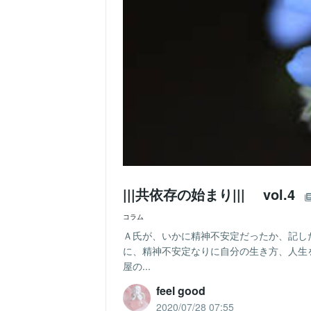
|||共依存の始まり||| vol.4
コラム
Ａ氏が、いかに精神不安定だったか、記し
に、精神不安定なりに自分の生き方、人生
屋の...
feel good
2020/07/28 07:55