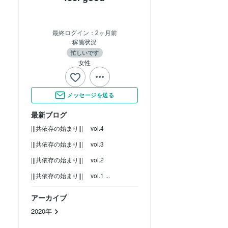
最終ログイン：
2ヶ月前
稼働状況
忙しいです
女性
メッセージを送る
最新ブログ
|||共依存の始まり||| vol.4
|||共依存の始まり||| vol.3
|||共依存の始まり||| vol.2
|||共依存の始まり||| vol.1 ...
アーカイブ
2020年