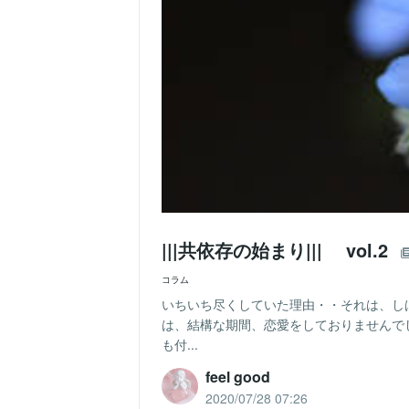
|||共依存の始まり||| vol.2
コラム
いちいち尽くしていた理由・・それは、し
は、結構な期間、恋愛をしておりませんで
も付...
feel good
2020/07/28 07:26