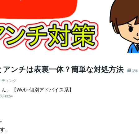
とアンチは表裏一体？簡単な対処方法
記事
ケティング
くん。【Web･個別アドバイス系】
08 13:54
。
す。