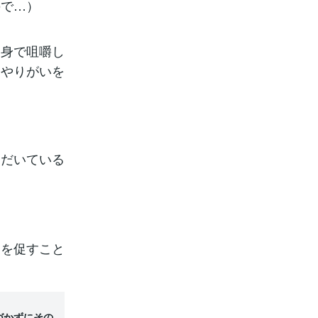
ので…）
自身で咀嚼し
もやりがいを
ただいている
更を促すこと
づかずにその