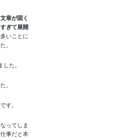
て文章が固く
なすぎて展開
が多いことに
した。
ました。
した。
とです。
となってしま
（仕事だと本