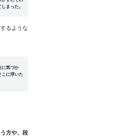
てしまった。
決するような
在に気づか
そこに浮いた
いう方や、段