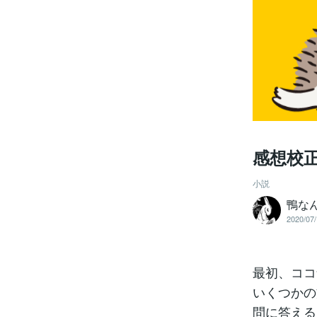
感想校
小説
鴨な
2020/07/
最初、ココ
いくつかの
問に答える