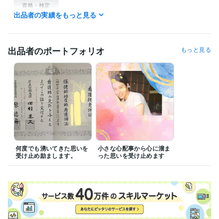
資格・検定
出品者の実績をもっと見る
看護師
取得年 : 2009年
准看護師
取得年 : 2005年
介護福祉士
取得年 : 2003年
出品者のポートフォリオ
もっと見る
ビジネス・クリエイティブツール
Canva:2年
得意分野
悩み相談・カウンセリング
じっくり話を聞いて、本質をたどり解決
仕事
人間関係
パートナーシップ
自己肯定感
人生
やりたいこと
生きがい
うつ
記憶力
ストレス
悩み相談・カウンセリング
入院通院の不安や疑問を解消します
病院
透析
散髪
訪問ヘルパー
訪問看護
入院生活
生活
介護
生きがい
セカンドオピニオン
何度でも湧いてきた思いを
小さな心配事から心に溜ま
受け止め励まします。
った思いを受け止めます