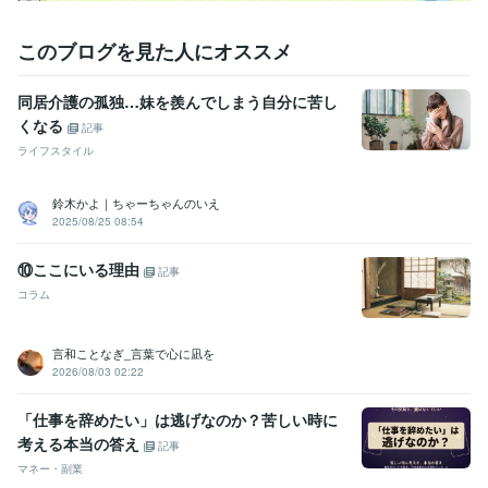
このブログを見た人にオススメ
同居介護の孤独…妹を羨んでしまう自分に苦し
くなる
記事
ライフスタイル
鈴木かよ｜ちゃーちゃんのいえ
2025/08/25 08:54
⑩ここにいる理由
記事
コラム
言和ことなぎ_言葉で心に凪を
2026/08/03 02:22
「仕事を辞めたい」は逃げなのか？苦しい時に
考える本当の答え
記事
マネー・副業