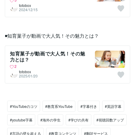
totobox
2024/12/15
◾️知育菓子が動画で大人気！その魅力とは？
知育菓子が動画で大人気！その魅
力とは？
2
totobox
2025/01/20
#YouTubeのコツ
#教育系YouTube
#字幕付き
#英語字幕
#youtube字幕
#海外の学生
#学びの共有
#視聴回数アップ
#言語の壁を超える
#教育コンテンツ
#翻訳サービス