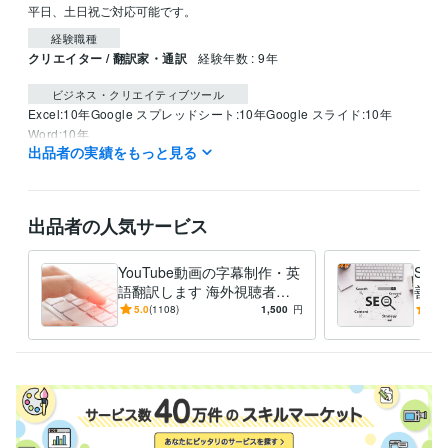
平日、土日祝ご対応可能です。
経験職種
クリエイター / 翻訳家・通訳
経験年数 : 9年
ビジネス・クリエイティブツール
Excel:10年
Google スプレッドシート:10年
Google スライド:10年
Word:10年
出品者の実績をもっと見る
得意分野
ライティング・翻訳
トルコ語翻訳
翻訳
出品者の人気サービス
語学力
英語
ネイティブレベル
YouTube動画の字幕制作・英
SE
語翻訳します 海外視聴者を
善箇
ターゲットにしたい動画配信
たの
5.0
(1108)
1,500
円
5.0
者様のお力になります。
せる
す。