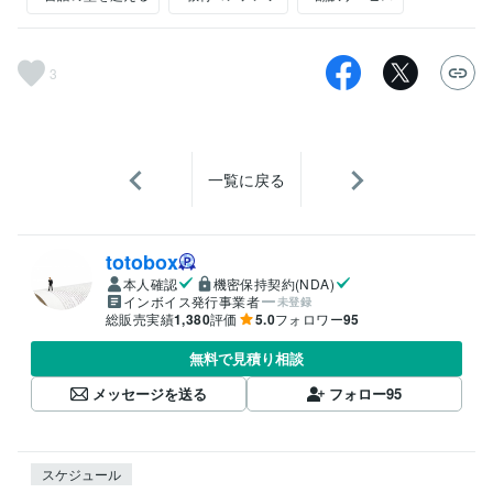
3
一覧に戻る
totobox
本人確認
機密保持契約(NDA)
インボイス発行事業者
未登録
総販売実績
1,380
評価
5.0
フォロワー
95
無料で見積り相談
メッセージを送る
フォロー
95
スケジュール