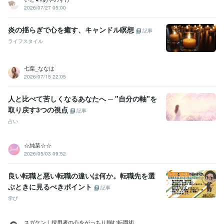
2026/07/27 05:00
炎の揺らぎで心を癒す、キャンドル瞑想
記事
ライフスタイル
七葉_ななは
2026/07/15 22:05
人と比べて苦しくなるあなたへ ─ "自分の軸"を
取り戻す3つの視点
記事
占い
☆純菜☆☆
2026/05/03 09:52
良い転職と悪い転職の違いは何か。転職先を選
ぶときに見るべきポイント
記事
学び
スガケン｜採用者の心をがっちり掴む転職術