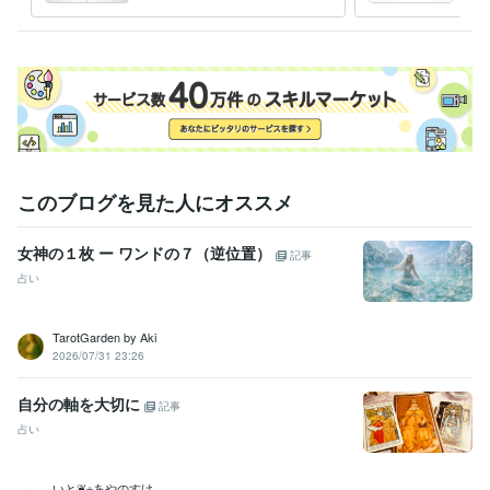
ポートをテキストチャットで
頂い
このブログを見た人にオススメ
女神の１枚 ー ワンドの７（逆位置）
記事
占い
TarotGarden by Aki
2026/07/31 23:26
自分の軸を大切に
記事
占い
いと❦⋆あやのすけ