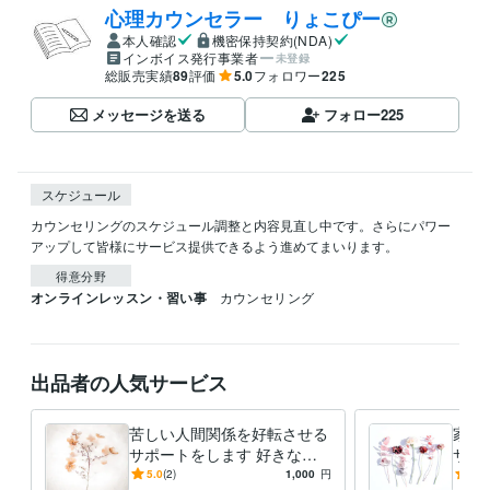
心理カウンセラー りょこぴー
本人確認
機密保持契約(NDA)
インボイス発行事業者
未登録
総販売実績
89
評価
5.0
フォロワー
225
メッセージを送る
フォロー
225
スケジュール
カウンセリングのスケジュール調整と内容見直し中です。さらにパワー
アップして皆様にサービス提供できるよう進めてまいります。
得意分野
オンラインレッスン・習い事
カウンセリング
出品者の人気サービス
苦しい人間関係を好転させる
家族
サポートをします 好きな人
サポ
に囲まれる体質へ✨実践的サ
ット
5.0
(2)
1,000
円
5.0