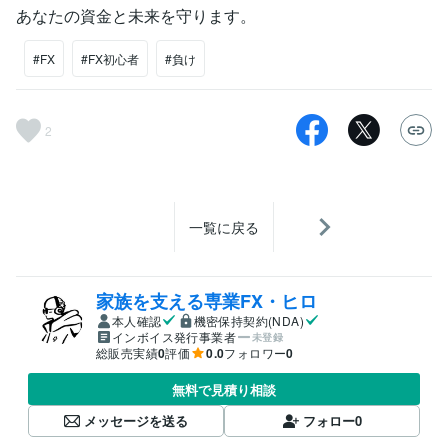
あなたの資金と未来を守ります。
#FX
#FX初心者
#負け
2
一覧に戻る
家族を支える専業FX・ヒロ
本人確認
機密保持契約(NDA)
インボイス発行事業者
未登録
総販売実績
0
評価
0.0
フォロワー
0
無料で見積り相談
メッセージを送る
フォロー
0