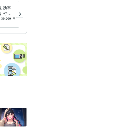
業を効率
ソフト・ツールの開発のご相
計やデ
談出来ます ソフトウェアや
ァイル操
ツールの開発のご相談をいた
30,000
円
4.9
(53)
3,000
円
なします
だけます。