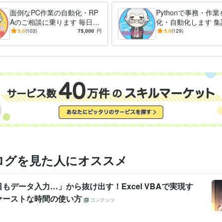
面倒なPC作業の自動化・RP
Pythonで事務・作
Aのご相談に乗ります 毎日同
化・自動化します 集
じことの繰り返しPC作業で
ータ抽出、整理、フ
5.0
(103)
75,000
円
5.0
(129)
お悩みの方、ご相談くださ
作等面倒な作業をこ
い。
ログを見た人にオススメ
もデータ入力…」から抜け出す！Excel VBAで実現す
ァーストな時間の使い方
コンテンツ