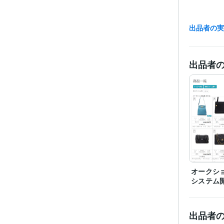
出品者の
職
資格・
出品者
プログラ
語・フレー
ビジネス・
ティブ
その他
オークシ
システム
出品者