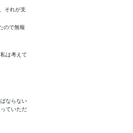
て、それが支
。
たので無報
と私は考えて
ればならない
至っていただ