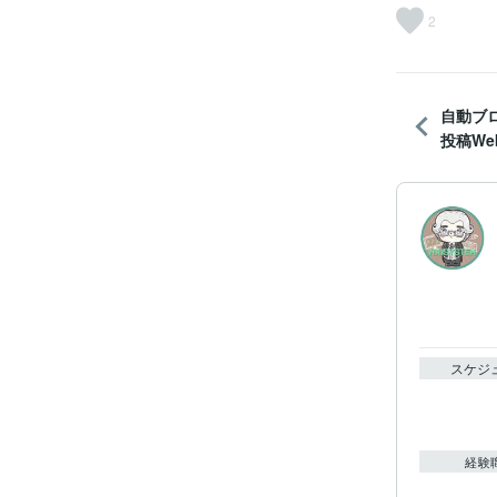
2
自動ブ
投稿W
スケジ
経験