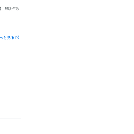
営
経験年数
っと見る
:5年
:15年