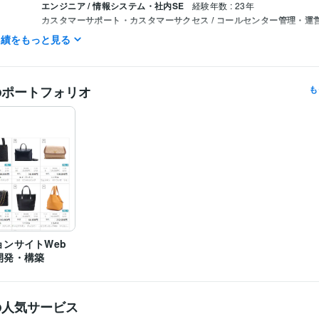
エンジニア / 情報システム・社内SE
経験年数 : 23年
カスタマーサポート・カスタマーサクセス / コールセンター管理・運
: 10年
実績をもっと見る
yousystem
2018年10月 ~ 現在
歴
メンタルヘルスマネジメント検定
取得年 : 2016年
検定
のポートフォリオ
も
情報セキュリティマネジメント
取得年 : 2015年
Python:5年
VBA:8年
JavaScript:5年
jQuery:5年
HTML:5年
CSS:5年
PHP
ミング言
ムワーク
Bootstrap:3年
Flask:3年
SQLite:4年
Stable Diffusion:2年
Access:25年
Excel:25年
Google スプレッドシート
クリエイ
ツール
PowerPoint:25年
Word:25年
BASE:5年
PCA:25年
ChatGPT:2年
ゆっくりMovieMaker:1年
Cubase:29年
Cakewalk:6年
Electron:0年
Flutter:0年
ツール
ョンサイトWeb
開発・構築
の人気サービス