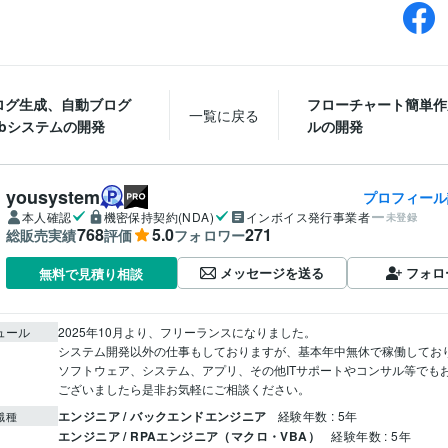
ログ生成、自動ブログ
フローチャート簡単作
一覧に戻る
ebシステムの開発
ルの開発
yousystem
プロフィール
本人確認
機密保持契約(NDA)
インボイス発行事業者
未登録
768
5.0
271
総販売実績
評価
フォロワー
メッセージを送る
フォロ
無料で見積り相談
ュール
2025年10月より、フリーランスになりました。

システム開発以外の仕事もしておりますが、基本年中無休で稼働しており
ソフトウェア、システム、アプリ、その他ITサポートやコンサル等でも
ございましたら是非お気軽にご相談ください。
エンジニア / バックエンドエンジニア
経験年数 : 5年
職種
エンジニア / RPAエンジニア（マクロ・VBA）
経験年数 : 5年