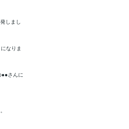
開発しまし
とになりま
●●さんに
円。