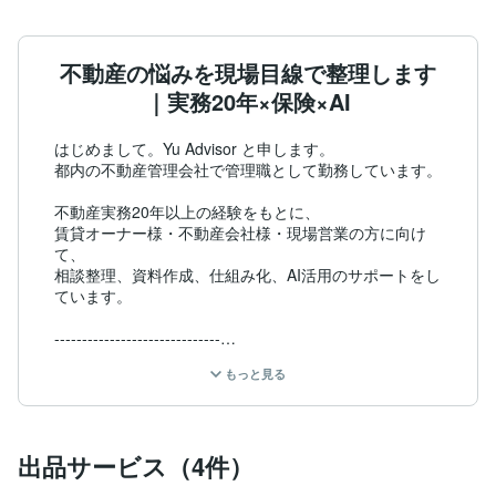
不動産の悩みを現場目線で整理します
｜実務20年×保険×AI
はじめまして。Yu Advisor と申します。

都内の不動産管理会社で管理職として勤務しています。

不動産実務20年以上の経験をもとに、

賃貸オーナー様・不動産会社様・現場営業の方に向け
て、

相談整理、資料作成、仕組み化、AI活用のサポートをし
ています。

------------------------------

【私の強み】

もっと見る
■ 不動産実務20年以上

賃貸管理、オーナー対応、契約、更新、退去、原状回
復、クレーム対応など、現場の実務に幅広く携わってい
出品サービス（4件）
ます。
