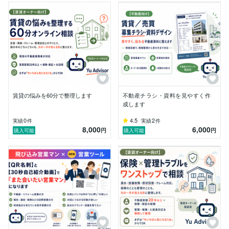
■ 保険・保証にも強い

前職では少額短期保険会社の代表職、保証会社のマネー
ジャー職も経験しました。

不動産・保険・保証を横断して整理できる点が強みで
す。

■ AI・資料化も対応

ChatGPT、Canva、Googleフォーム等を活用し、現場
で使いやすい資料や仕組みに落とし込みます。

賃貸の悩みを60分で整理します
不動産チラシ・資料を見やすく作
------------------------------

成します
【対応できること】

0
4.5
2
実績
件
実績
件
8,000
6,000
・賃貸オーナー様の悩み整理

円
円
購入可能
購入可能
・空室、滞納、クレーム、管理会社対応の相談

・漏水、原状回復、保険確認の論点整理

・募集チラシ、物件資料、説明文の作成

・訪問営業向けのQR名刺、自己紹介動画づくり

・業務フロー、チェックリスト、マニュアル整備

・ChatGPTやフォームを使った業務整理

------------------------------

【大切にしていること】
