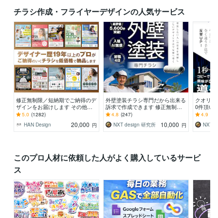
チラシ作成・フライヤーデザインの人気サービス
修正無制限／短納期でご納得のデ
外壁塗装チラシ専門だから出来る
クオリテ
ザインをお届けします その他、
訴求で作成できます 修正無制
0件頂い
パンフ・ポスター・メニュー・名
限！信頼感を大切にしたポスティ
25年デ
5.0
(1282)
4.8
(247)
4.9
(21
刺・看板 etc.
ング反響重視デザイン
チラシ反響
20,000
10,000
HAN Design
NXT design 研究所
NXT 
円
円
このプロ人材に依頼した人がよく購入しているサービ
ス