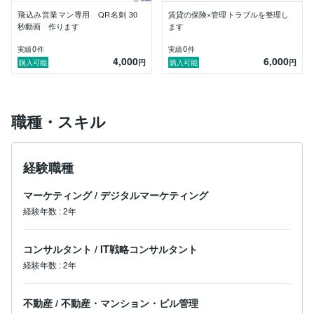
難しい専門用語を並べるのではなく、

飛込み営業マン専用 QR名刺 30
賃貸の保険×管理トラブルを整理し
秒動画 作ります
ます
「今、何をすればよいか」

0
0
実績
件
実績
件
「誰に、何を確認すればよいか」

4,000
6,000
円
円
購入可能
購入可能
「どう伝えれば動きやすいか」

を、現場の言葉で分かりやすく整理します。

職種・スキル
------------------------------

【保有資格】

・宅地建物取引士

経験職種
・賃貸不動産経営管理士

・2級FP技能士／AFP

マーケティング
/
デジタルマーケティング
・日商簿記2級

・損害保険関連資格 ほか

経験年数
:
2年
------------------------------

コンサルタント
/
IT戦略コンサルタント
本人確認済み／NDA締結済みです。

個別性の高いご相談も、守秘義務を守って対応いたしま
経験年数
:
2年
す。

不動産
/
不動産・マンション・ビル管理
「まずは頭の中を整理したい」という段階でも大丈夫で