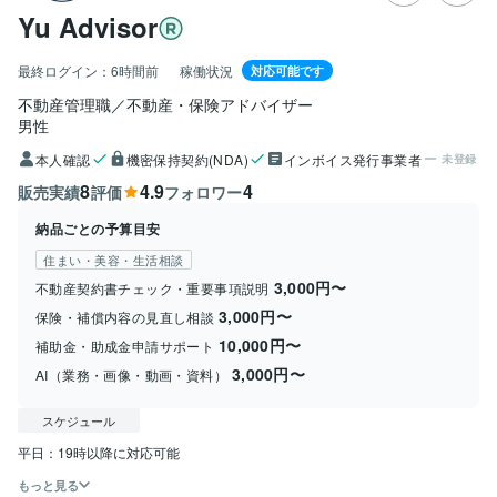
Yu Advisor
最終ログイン：
6時間前
稼働状況
対応可能です
不動産管理職／不動産・保険アドバイザー
男性
本人確認
機密保持契約(NDA)
インボイス発行事業者
未登録
8
4.9
4
販売実績
評価
フォロワー
納品ごとの予算目安
住まい・美容・生活相談
3,000円〜
不動産契約書チェック・重要事項説明
3,000円〜
保険・補償内容の見直し相談
10,000円〜
補助金・助成金申請サポート
3,000円〜
AI（業務・画像・動画・資料）
スケジュール
平日：19時以降に対応可能  
もっと見る