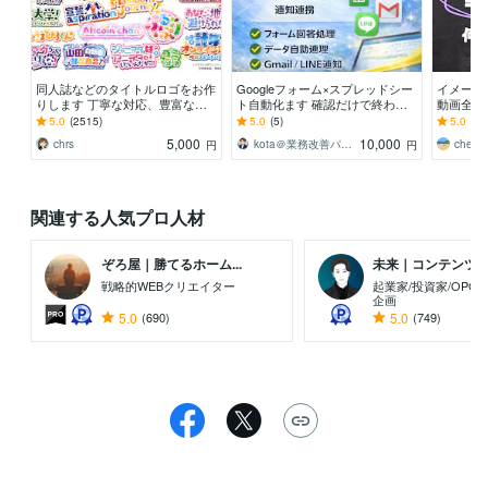
同人誌などのタイトルロゴをお作
Googleフォーム×スプレッドシー
イメージ
りします 丁寧な対応、豊富なテ
ト自動化ます 確認だけで終わる
動画全般
イスト、スピード納品を心がけて
仕組み作ります（実績35件）
のことな
5.0
(2515)
5.0
(5)
5.0
(16
います！
い！
5,000
10,000
chrs
kota＠業務改善パートナー
chec
円
円
関連する人気プロ人材
ぞろ屋｜勝てるホーム...
未来｜コンテンツ起業
戦略的WEBクリエイター
起業家/投資家/OPC
企画
5.0
(690)
5.0
(749)