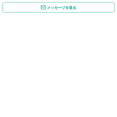
メッセージを送る
絶対にバラせない誰にも話せない
あなたは一人じゃないですよ
話、私がお聴きします(^^)!
(*'ω'*)
❁❁❁心の休憩はとっても大切です
❁❁❁