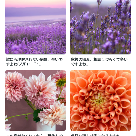
誰にも理解されない病気、辛いで
家族の悩み、相談しづらくて辛い
すよね(ノД`)・゜・。
ですよね。
この恋がなくなったら…想像もで
気軽な話し相手になります❀