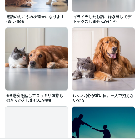
電話の向こうの友達☆になります
イライラしたお話、はき出してデ
(⁠◍⁠•⁠ᴗ⁠•⁠◍⁠)❀
トックスしませんか(^-^)
❀❀愚痴を話してスッキリ気持ち
(⁠｡⁠•́⁠︿⁠•̀⁠｡⁠)心が重い日。一人で抱えな
のきりかえしませんか❀❀
いで☆