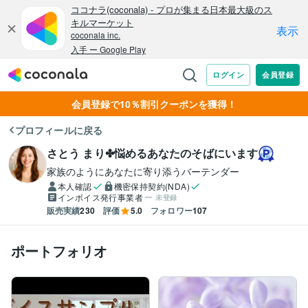
会員登録で10％割引クーポンを獲得！
プロフィールに戻る
さとう まり✤悩めるあなたのそばにいます
家族のようにあなたに寄り添うバーテンダー
本人確認
機密保持契約(NDA)
インボイス発行事業者
未登録
販売実績
230
評価
5.0
フォロワー
107
ポートフォリオ