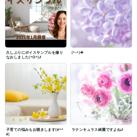
久しぶりにボイスサンプルを撮り
(^-^)☘
なおしました(^O^)♪
子育ての悩みもお聴きします(#^^
ラナンキュラス綺麗ですよね♪
#)