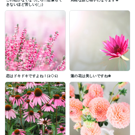
きないほど苦しい(/_;)
恋はドキドキですよね！(≧◇≦)
蓮の花は美しいですね❀