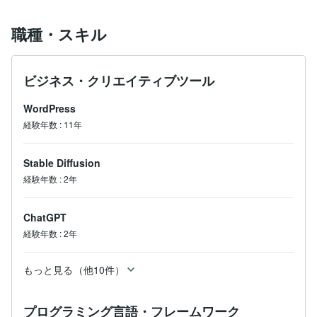
初回メッセージで対策ワードをご記載

職種・スキル
24時間以内に初期レスポンス

ヒアリング後に最適プラン提示

ビジネス・クリエイティブツール
ご発注後、調査・施策開始

WordPress
進捗は専用レポートで共有

経験年数
:
11年
詳細：
https://coconala.com/blogs/226616/426120
Stable Diffusion
【お断りするケース】

経験年数
:
2年
・必要事項の記載不足

・ご予算が目安を下回る場合

ChatGPT
・契約後の仕様追加

経験年数
:
2年
・決済前の着手依頼や無料相談のみ

【重要事項】

もっと見る（他10件）
すべてのご相談は正式ご依頼が前提です。

情報の無断利用は禁止。

プログラミング言語・フレームワーク