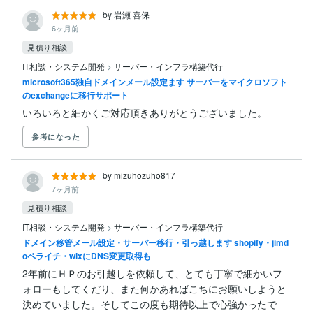
by 岩瀬 喜保
6ヶ月前
見積り相談
IT相談・システム開発
>
サーバー・インフラ構築代行
microsoft365独自ドメインメール設定ます サーバーをマイクロソフト
のexchangeに移行サポート
いろいろと細かくご対応頂きありがとうございました。
参考になった
by mizuhozuho817
7ヶ月前
見積り相談
IT相談・システム開発
>
サーバー・インフラ構築代行
ドメイン移管メール設定・サーバー移行・引っ越します shopify・jimd
oペライチ・wixにDNS変更取得も
2年前にＨＰのお引越しを依頼して、とても丁寧で細かいフ
ォローもしてくだり、また何かあればこちにお願いしようと
決めていました。そしてこの度も期待以上で心強かったで