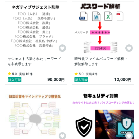
医療機関の風評対策15年連続 No.1

上場企業・病院・士業・教育機関など多数支援

全案件 NDA 対応

さらに、当チーム独自開発の

「サジェスト汚染チェックツール」は現在商標出願中
（出願番号：T7810769477297）。

専門業者として必要な体制を整え、検知精度と再現性を
サジェスト汚染されたキーワード
暗号化ファイルパスワード解析・
高めています。

を非表示します
解読解除します
5.0
16
5.0
4
実績
件
実績
件
【選ばれる理由】

90,000
12,000
円
円
購入可能
購入可能
24時間体制で夜間・休日も緊急対応

データと事例に基づく再現性の高い施策

状況に応じた柔軟な逆SEO・最適化プラン

専任コンサル＋複数スタッフの同時作業

経営層向け資料・レポートにも対応
