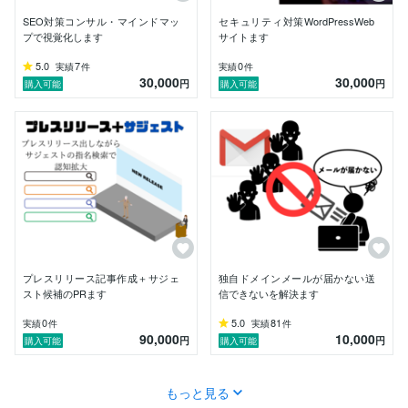
【提供サービス】

SEO対策コンサル・マインドマッ
セキュリティ対策WordPressWeb
プで視覚化します
サイトます
サジェスト汚染／関連検索の正常化

5.0
7
0
実績
件
実績
件
30,000
30,000
円
円
購入可能
購入可能
逆SEOで悪質サイトや掲示板を圏外へ

口コミ改善、Googleマップ対策

SEO最適化サイト制作・改善

SNS炎上予防・オンラインリスク管理

医療機関・士業向けネット評判診断

サーバー障害・メール不具合の緊急復旧

プレスリリース記事作成＋サジェ
独自ドメインメールが届かない送
スト候補のPRます
信できないを解決ます
【料金】

0
5.0
81
実績
件
実績
件
基本料金：30,000円〜（ヒアリング後お見積り）

90,000
10,000
円
円
購入可能
購入可能
大規模案件は補助金活用も可能です。

【ご依頼の流れ】

もっと見る