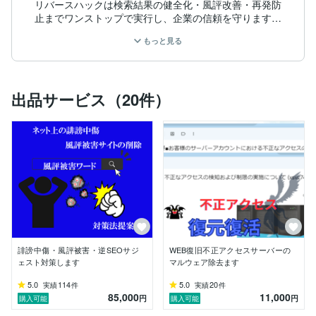
リバースハックは検索結果の健全化・風評改善・再発防
止までワンストップで実行し、企業の信頼を守ります。

もっと見る
15年以上にわたり、検索サジェスト汚染・逆SEO・評
判回復の現場で培ったノウハウを基に、

最短7日での迅速対応と、長期安定を見据えた再発防止
策をご提供しています。

出品サービス（20件）
※※価格よりも品質・再発防止を重視される方向けのサ
ービスです

※こちらからの営業は一切行っておりません

なお、本サービスの収益の多くは、クリエイター・制作
者の活動支援や制作環境を守る取り組みに活用し、短期
的な成果ではなく長期的な価値提供を重視しています。

【実績・認定】

誹謗中傷・風評被害・逆SEOサジ
WEB復旧不正アクセスサーバーの
ェスト対策します
マルウェア除去ます
ココナラプラチナ／認定ランサー

5.0
114
5.0
20
実績
件
実績
件
85,000
11,000
対応実績600件以上／成功率95％超

円
円
購入可能
購入可能