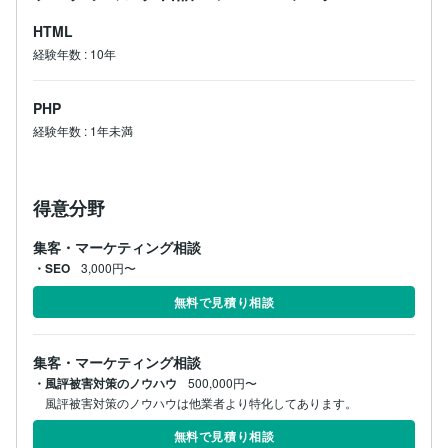
運転中・商談中を除き24時間対応可能。

秘密保持と再発防止策で、御社のブランド価値を守りま
HTML
す。
経験年数
:
10年
PHP
経験年数
:
1年未満
得意分野
集客・マーケティング相談
・SEO
3,000円〜
無料で見積り相談
集客・マーケティング相談
・風評被害対策のノウハウ
500,000円〜
風評被害対策のノウハウは他業者より特化してあります。
無料で見積り相談