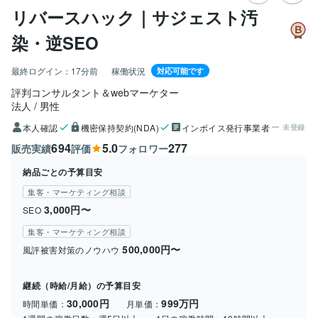
リバースハック｜サジェスト汚
染・逆SEO
最終ログイン：
17分前
稼働状況
対応可能です
評判コンサルタント＆webマーケター
法人
男性
本人確認
機密保持契約(NDA)
インボイス発行事業者
未登録
694
5.0
277
販売実績
評価
フォロワー
納品ごとの予算目安
集客・マーケティング相談
3,000円〜
SEO
集客・マーケティング相談
500,000円〜
風評被害対策のノウハウ
継続（時給/月給）の予算目安
30,000円
999万円
時間単価：
月単価：