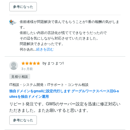
参考になった
依頼者様が問題解決で喜んでもらうことが1番の報酬の気がしま
す。

依頼したい内容の言語化が慌ててできなそうだったので

その辺を気にしながら対応させていただきました。

問題解決できよかったです。

何かあれ...
続きを読む
by まつ まつ1
3ヶ月前
見積り相談
IT相談・システム開発
>
ITサポート・コンサル相談
独自ドメインをgmailに設定代行します グーグルワークスペース旧G-s
uitesを独自ドメイン運用
リピート発注です。GWSのサーバー設定を迅速に修正対応い
ただきました。またお願いすると思います。
参考になった