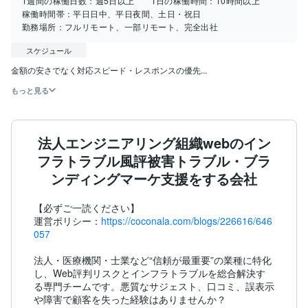
1週間の稼働日数：
週5日以上
1日の稼働時間：
10時間以上
稼働時間帯：
平日日中、平日夜間、土日・祝日
勤務場所：
フルリモート、一部リモート、完全出社
スケジュール
金額の安さでなく対応スピード・レスポンスの優先...
もっと見る
法人エンジニアリング組織webのイン
フラトラブル風評被害トラブル・ブラ
ンディングマーケ支援をする会社
【必ずご一読ください】

運営ポリシー：
https://coconala.com/blogs/226616/646
057
法人・医療機関・士業など“信頼が最重要”の業種に特化
し、Web評判リスクとインフラトラブルを総合解決す
る専門チームです。悪質なサジェスト、口コミ、誤表示
や障害で顧客を失った経験はありませんか？
