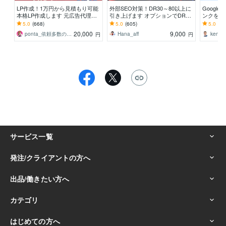
LP作成！1万円から見積もり可能
外部SEO対策！DR30～80以上に
Googl
本格LP作成します 元広告代理店
引き上げます オプションでDR40,
ンクを送り
勤務、現アフィリエイターがLP
DR50,DR60,DR70以上も可能
0件超｜P
5.0
(668)
5.0
(605)
5.0
(90
作成★サンプルあり
20,000
9,000
ponta_依頼多数のため返信遅れます
Hana_aff
kenka
円
円