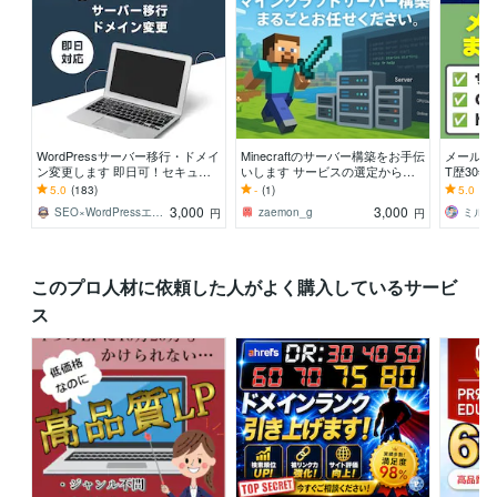
WordPressサーバー移行・ドメイ
Minecraftのサーバー構築をお手伝
メール移
ン変更します 即日可！セキュリ
いします サービスの選定から運
T歴30年
ティ設定やSEO設定の見直しもお
用方法の説明まで
がDNS
5.0
(183)
-
(1)
5.0
(1)
任せください
3,000
3,000
SEO×WordPressエンジニア瀬尾
zaemon_g
円
円
このプロ人材に依頼した人がよく購入しているサービ
ス