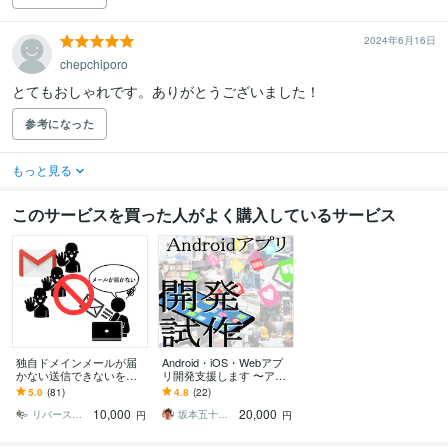
2024年6月16日
chepchiporo
とてもおしゃれです。ありがとうございました！
参考になった
もっと見る
このサービスを買った人がよく購入しているサービス
独自ドメインメールが届
Android・iOS・Webアプ
かない送信できないを解
リ開発支援します 〜アプ
決ます アドレス 合ってる
リ開発を手伝ってほしい
5.0
(81)
4.8
(22)
のにメールが届かない・
方向け〜
10,000
20,000
受信されない方へ
リバースハック｜サジェスト汚染・逆SEO
坂本五十六（サカモトイサム）
円
円