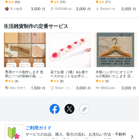
ます デスク周りの小物の
します ポスト・郵便受け
します 開店祝い・開業祝
5.0
(53)
4.9
(73)
4.8
(71)
整理に！筆記体でお洒落
におすすめサイズ♪プレー
いのプレゼントにもオス
3,000
2,000
2,000
に名入れにします
ト・デザイン豊富★
スメ！
革小物屋
KURUMI shop
Bstyle118
円
円
円
生活雑貨制作の定番サービス
専用ケース制作します 世
花でお箸（1膳）&お箸ケ
木製ハンガーにオリジナ
界に一つの収納小箱。企
ースのセットをお作りし
ルの彫刻いたします 店舗
業記念品・個人ギフト•専
ます 日本ハーバリウム協
用、イベント、パーティ
5.0
(4)
4.9
(8)
5.0
(2)
用の入れ物等
会認定講師が箸&箸ケース
ー、記念品、ノベルティ
1,500
3,000
3,000
をお作り致します。
にいかが
kiho 共作ウッドワークス
Relair（リレア）
WildDucks
円
円
円
ご利用ガイド
サービスの出品、購入、取引の流れ、お支払い方法・手数料