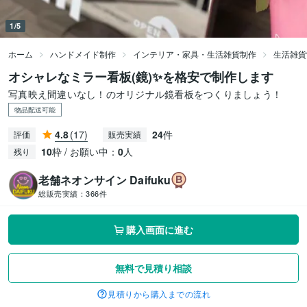
1/5
ホーム
ハンドメイド制作
インテリア・家具・生活雑貨制作
生活雑貨
オシャレなミラー看板(鏡)✨を格安で制作します
写真映え間違いなし！のオリジナル鏡看板をつくりましょう！
物品配送可能
4.8
(17)
24
件
評価
販売実績
10
枠 / お願い中：
0
人
残り
老舗ネオンサイン Daifuku
総販売実績：
366件
購入画面に進む
無料で見積り相談
見積りから購入までの流れ