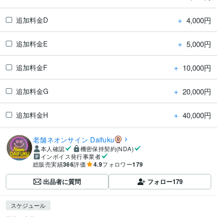
＋
4,000円
追加料金D
＋
5,000円
追加料金E
＋
10,000円
追加料金F
＋
20,000円
追加料金G
＋
40,000円
追加料金H
老舗ネオンサイン Daifuku
本人確認
機密保持契約(NDA)
インボイス発行事業者
総販売実績
366
評価
4.9
フォロワー
179
出品者に質問
フォロー
179
スケジュール