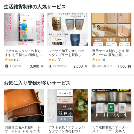
生活雑貨制作の人気サービス
アクリルスタンド作製し
レーザー加工でオリジナ
専用ケース制作します 世
ます お手持ちの画像をト
ルタンブラーを製作しま
界に一つの収納小箱。企
リミング加工してアクリ
す あなたのお好きな画像
業記念品・個人ギフト•専
5.0
(12)
5.0
(2)
5.0
(4)
ルにUV印刷します
をタンブラーに彫刻しま
用の入れ物等
3,000
2,000
1,500
す
Aizworks
BONOBO WORKS
kiho 共作ウッドワークス
円
円
円
お気に入り登録が多いサービス
お洒落に名入れ刻印！レ
ポスト表札＊ナチュラル
ミニ電飾看板☆オーダー
ザートレイ（S）を作成し
なデザイン表札おつくり
メイド ロゴ・文字入れ