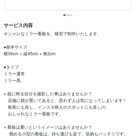
サービス内容
オシャレなミラー看板を、格安で制作いたします。　

●基本サイズ　

横35cm × 縦45cm × 奥2cm

●タイプ

ミラー通常

ミラー黒

⭐︎ 鏡に映る自分を撮影した事はありませんか？　

　店舗に鏡が置いてあると、思わず人は気になってしまいます！

　集客にも良し、インスタ映えのスポットにも良しの、

　おしゃれなミラー看板です。

⭐︎ 看板は重いというイメージはありませんか？

　 畳める小型の看板は、持ち運びも楽で、収納もバッチリです。
