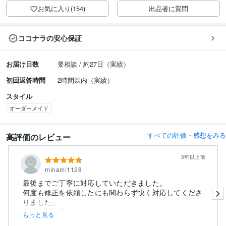
お気に入り(154)
出品者に質問
ココナラの安心保証
お届け日数
要相談 / 約27日（実績）
初回返答時間
2時間以内（実績）
スタイル
オーダーメイド
すべての評価・感想をみる
高評価のレビュー
3年以上前
minami1128
最後までご丁寧に対応していただきました。
何度も修正を依頼したにも関わらず快く対応してくださ
りました。
商品も想像通りで...
もっと見る