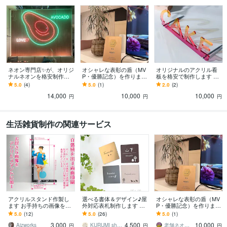
ネオン専門店✨が、オリジ
オシャレな表彰の盾（MV
オリジナルのアクリル看
ナルネオンを格安制作し
P・優勝記念）を作ります
板を格安で制作します 透
ます 結婚式、店舗看板、
社内表彰、ゴルフコン
明感あふれるアクリルは
5.0
(4)
5.0
(1)
2.0
(2)
フォトスポット、誕生日
ペ、スポーツ優勝、イベ
お部屋に店舗にぴった
14,000
10,000
10,000
にもどうぞ！
ント記念、退職祝い
り！インテリア
円
円
円
生活雑貨制作の関連サービス
アクリルスタンド作製し
選べる書体＆デザイン♪屋
オシャレな表彰の盾（MV
ます お手持ちの画像をト
外対応表札制作します 軽
P・優勝記念）を作ります
リミング加工してアクリ
量♪門柱に＊サイズ変更可
社内表彰、ゴルフコン
5.0
(12)
5.0
(26)
5.0
(1)
ルにUV印刷します
◎暮らしにそっと寄り添
ペ、スポーツ優勝、イベ
3,000
4,500
10,000
う表札。
ント記念、退職祝い
Aizworks
KURUMI shop
老舗ネオンサイン Daifuku
円
円
円