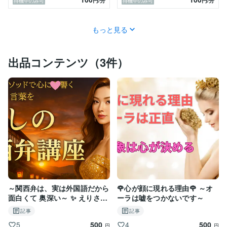
円
/分
円
/分
待機中のみ可
待機中のみ可
あなたは本来の自分を信じて

自己肯定感上げて

もっと見る
✳️明るい未来へ向かって幸せになっちゃいませんか。

出品コンテンツ（3件）
～関西弁は、実は外国語だから
🌹心が顔に現れる理由🌹 ～オ
面白くて 奥深い～ ✨ えりさの
ーラは嘘をつかないです～
バイリンガル力、ここに開花✨
記事
記事
500
500
5
4
円
円