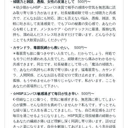
・傾聴力と雑談、愚痴、女性の友達として
500円〜
✴️幼少期からHSP・エンパス体質で相手の感情や空気を無意識に読
み取り寄り添う力があります。社長秘書経験で培った傾聴力と共感
力で、どんなお話にも対応。誰にも言えない悩み、愚痴、雑談、気
軽に吐き出して友達感覚で、でもプロの秘書の安心感で、あなたの
心を軽くします。メンタルケア・心のデトックスに最適。孤独な気
持ち、溜め込んだストレス吐き出すだけで違います。どんな小さな
ことでも大歓迎お話しください(^^)
・カサンドラ、毒親呪縛から救いたい。
500円〜
✴️毒親育ち故に傷つきやすい人生でした。だからでしょう。何処で
もモラに付き纏われる人生でした。経験者だから痛みがわかるから
共感できます。同士です。社長秘書として培った「魔法の傾聴力」
で、あなたの気持ちに本気で寄り添います。猛毒親育ち、カサンド
ラ、人間関係、どんなお話も否定ゼロで受け止めます。自分責め、
孤独、もうやめませんか？独りじゃないです。私がいます。ここを
あなたの居場所にして下さい。
・☆HSPエンパス敏感過ぎて毎日が生き辛い
500円〜
☪️些細なことに傷つく、空気に敏感すぎる、無意識に察してしまい
心が疲弊…そんな自分を責めていませんか？私もです。ずっとそん
な繰り返しで人生を過ごしてきました。でも、自己肯定感を上げて
毎日を過ごせるようになりました。HSP気質と現役秘書の経験から
もあなたの繊細さ痛いほど理解し深く同調し寄り添います。話せば
きっと楽になります。自分を解放してあげましょう。もう充分頑張