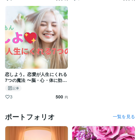
恋しよう。恋愛が人生にくれる
7つの魔法 〜脳・心・体に効
く、恋のパワー〜
記事
500
3
円
ポートフォリオ
一覧を見る