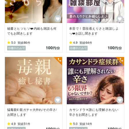
痛みを作ってしまう症状」

と解明されました。

自己否定だった故、選んでしまったモラ夫

否定され続ける日々なのに周りにはセレブと言われカサ
ンドラ症候群

秘書とヒソヒソ❤️内緒も雑談も何
本音で！普段着えりさと雑談しよ
それでも「子どもを命懸けで守り続けて」過ごし

でもお聞きします
っ❤️お話し聞きます
別居・　再就職し本業とココナラで活動中です。

5.0
86
4.9
64
実績
件
実績
件
100
100
円
/分
円
/分
待機中のみ可
待機中のみ可
秘書として多くの経営者・官僚・管理職の方々と接して
います。

その中で公私の悩みを打ち明けられる事が多く、

「安心して本音を話せる」「気持ちがラクになった」

等のお声を日々頂いています。

「今、ここで、あなたの気持ちに寄り添うこと」をモッ
トーに

エンジェルカードで占ってお助けもしてきました。

どんな言葉でもOK

ここで、あなたのペースで安心して吐き出して

猛毒親☪️親ガチャ大外れ/その辛さ/
カサンドラ✳️誰にも理解されない
❤️ 根本的に変われるのは、自分自身、でもその一歩に
お聞きします
辛さをお聞きします
寄り添う人が必要な時もあります。」

4.9
51
5.0
14
実績
件
実績
件
ここにたどり着いてくださったご縁を♡

100
100