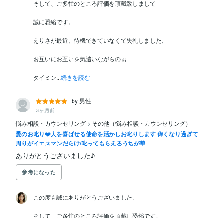
そして、ご多忙のところ評価を頂戴致しまして

誠に恐縮です。

えりさが最近、待機できていなくて失礼しました。

お互いにお互いを気遣いながらのぉ

タイミン...
続きを読む
by 男性
3ヶ月前
悩み相談・カウンセリング
>
その他（悩み相談・カウンセリング）
愛のお叱り❤️人を喜ばせる使命を活かしお叱りします 偉くなり過ぎて
周りがイエスマンだらけ/叱ってもらえるうちが華
ありがとうございました♪
参考になった
この度も誠にありがとうございました。

そして、ご多忙のところ評価を頂戴し恐縮です。
