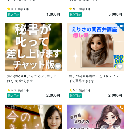
秘書×国際感覚×占いスキルで、あなたの状況を客観的
かつ優しくひもときます。

5.0
4
5.0
1
実績
件
実績
件
1,000
5,000
円
円
購入可能
購入可能
✴️誰かに聞いてほしい…

どんなジャンルでもOKです。

泣き言、愚痴、怒り、感情の整理…

ここではあなたのペースで安心して吐き出してください
^_^

・家族との確執、毒親育ちによる生きづらさ

・自己否定が強く、恋愛でも職場でも自分を責めてしま
う

・職場の人間関係、カサンドラ、育児疲れ、夫婦問題…
誰にも言えない悩みを抱えている

愛のお叱り❤️指先で叱って差し上
癒しの関西弁講座♡えりさメソッ
げを20分叶えます
ドで習得できます
そして関西弁興味ありの方も

5.0
3
5.0
0
実績
件
実績
件
&「愛あるお叱り」も致しておりますよ☆

2,000
2,000
円
円
購入可能
購入可能
✳️私は毒親と猛毒兄という環境で育ち自己肯定感はズタ
ボロ

だからか、身体に異常がないのにあちこちが超激痛にな
る症状に長年苦しみました。

最近なんと病名が医学会で判明し「脳が原因ない箇所に