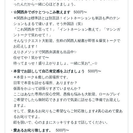
ったんだから一緒に心ほどきましょう。
・☆関西弁でボケとつっこみ教えます
500円〜
✴️関西弁は標準語とは別言語！イントネーションも単語も声のテン
ションもまるで違います。そう外国語（笑）

「これ関西弁で言って！」「イントネーション教えて」「マシンガ
ントークで笑わせて！」

そんなリクエスト大歓迎。生粋の関西人秘書が即答＆爆笑トークで
お応えします！

えりさメソッドで関西弁講座も出品中✨

任せてや！笑かすで〜

待ってまっせ！盛り上がりましょ。一緒に笑お^_−☆
・本音でお話しして自己肯定感を上げましょう
500円〜
✴️本音トーク＆癒しの居場所です。

日常で本音を話せる場所、ありますか？

仮面をかぶって頑張りすぎていませんか？

ここはあなた専用の安心空間。愚痴も悩みも大歓迎。ロールプレイ
ご希望でしたら御対応できますので気楽に話せるご準備でお迎えし
ますよ。

そして、愛あるお叱りもご希望ならご対応致します♪真心込めて愛あ
るお叱りですよ。

鎧を脱いで、心のままにスッキリするまで話してください。
・愛あるお叱り致します。
500円〜