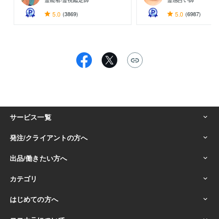
5.0
(3869)
5.0
(6987)