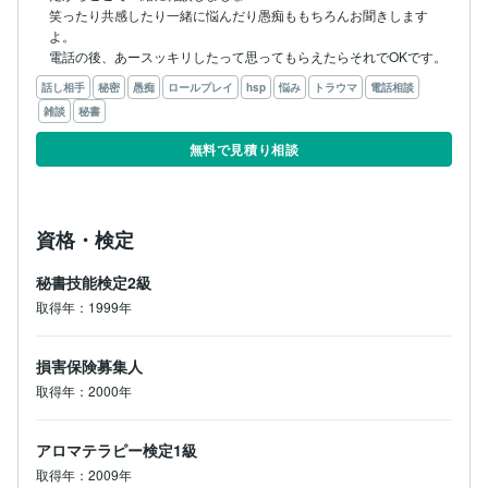
笑ったり共感したり一緒に悩んだり愚痴ももちろんお聞きします
よ。

電話の後、あースッキリしたって思ってもらえたらそれでOKです。
話し相手
秘密
愚痴
ロールプレイ
hsp
悩み
トラウマ
電話相談
雑談
秘書
無料で見積り相談
資格・検定
秘書技能検定2級
取得年：1999年
損害保険募集人
取得年：2000年
アロマテラピー検定1級
取得年：2009年