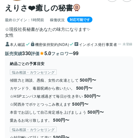
えりさ❤️癒しの秘書
最終ログイン：
1時間前
稼働状況
対応可能です
☆現役社長秘書があなたの味方になります✨
女性
本人確認
機密保持契約(NDA)
インボイス発行事業者
未登録
330
5.0
99
販売実績
評価
フォロワー
納品ごとの予算目安
悩み相談・カウンセリング
500円〜
傾聴力と雑談、愚痴、女性の友達として
500円〜
カサンドラ、毒親呪縛から救いたい。
500円〜
☆HSPエンパス敏感過ぎて毎日が生き辛い
500円〜
☆関西弁でボケとつっこみ教えます
500円〜
本音でお話しして自己肯定感を上げましょう
500円〜
愛あるお叱り致します。
悩み相談・カウンセリング
500円〜
☆封印解いて話して楽に