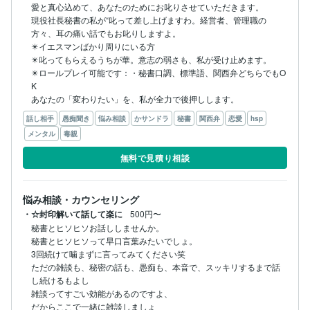
愛と真心込めて、あなたのためにお叱りさせていただきます。

現役社長秘書の私が“叱って差し上げますわ。経営者、管理職の
方々、耳の痛い話でもお叱りしますよ。

✴️イエスマンばかり周りにいる方

✴️叱ってもらえるうちが華。意志の弱さも、私が受け止めます。

✴️ロールプレイ可能です：・秘書口調、標準語、関西弁どちらでもO
K

話し相手
愚痴聞き
悩み相談
かサンドラ
秘書
関西弁
恋愛
hsp
メンタル
毒親
無料で見積り相談
悩み相談・カウンセリング
・☆封印解いて話して楽に
500円〜
秘書とヒソヒソお話ししませんか。

秘書とヒソヒソって早口言葉みたいでしょ。

3回続けて噛まずに言ってみてください笑

ただの雑談も、秘密の話も、愚痴も、本音で、スッキリするまで話
し続けるもよし

雑談ってすごい効能があるのですよ、

だからここで一緒に雑談しましょ
