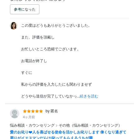
参考になった
この度はどうもありがとうございました。

また、評価を頂戴し

お忙しいところ恐縮でございます。

お電話が終了し

すぐに

私からの評価を入力したにも関わりませず

どうやら送信が完了していなかっ...
続きを読む
by 匿名
4ヶ月前
悩み相談・カウンセリング
>
その他（悩み相談・カウンセリング）
愛のお叱り❤️人を喜ばせる使命を活かしお叱りします 偉くなり過ぎて
周りがイエスマンだらけ/叱ってもらえるうちが華