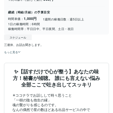
継続（時給/月給）の予算目安
1,000円
時間単価：
1週間の稼働日数：
週5日以上
1日の稼働時間：
6時間
稼働時間帯：
平日日中、平日夜間、土日・祝日
スケジュール
三連休、お話お聞きします。
もっと見る
✨【話すだけで心が整う】あなたの味
方！秘書が傾聴。 誰にも言えない悩み
全部ここで吐き出してスッキリ
✴️ココナラでお話しして時々思うこと

「一樹の陰も他生の縁」

魂の繋がりを感じるのです。

なんの偶然で星の数ほどある出品サービスの中で
