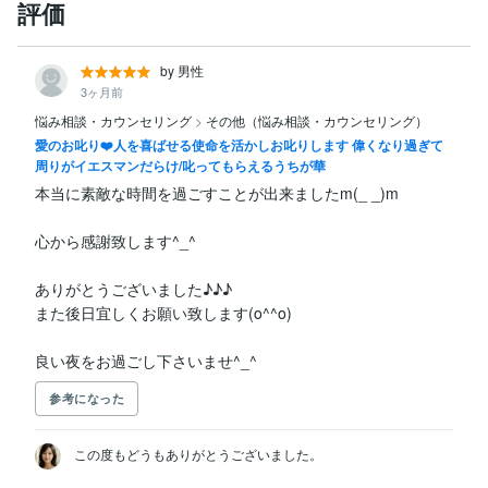
評価
by 男性
3ヶ月前
悩み相談・カウンセリング
>
その他（悩み相談・カウンセリング）
愛のお叱り❤️人を喜ばせる使命を活かしお叱りします 偉くなり過ぎて
周りがイエスマンだらけ/叱ってもらえるうちが華
本当に素敵な時間を過ごすことが出来ましたm(_ _)m

心から感謝致します^_^

ありがとうございました♪♪♪

また後日宜しくお願い致します(o^^o)

良い夜をお過ごし下さいませ^_^
参考になった
この度もどうもありがとうございました。
