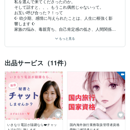
私を選んで来てくださったのか。

そして話すと、、、もうこれ偶然じゃないって。

お互い呼び合った？！って

☪️ 幼少期、感情に与えられたことは、人生に根強く影
響します ☪️

家族の悩み、毒親育ち、自己肯定感の低さ、人間関係の
つまずき…

もっと見る
恋愛がうまくいかない根本的原因は心の傷がルーツにあ
ることが多いです。

☪️ 恋愛相談（不倫・復縁・執着・片思い・恋愛依存か
らの脱却）

出品サービス（11件）
☪️ 家族問題、毒親育ち、自己肯定感サポート

☪️職場の愚痴、人間関係、カサンドラ、メンタルのしん
どさ

☪️ 心の整理・モヤモヤ吐き出し・愚痴聞き役

エンジェルカードからの言葉をあなたへ

✳️海外駐在妻で２カ国の現地の人々と深く関わり

香港では世界的に有名な占いのメッカ黄大仙で重鎮占い
師に

「あなたには霊感がある」と言われ

広東語での占い修行をスタート。

地元の人からも恋愛からビジネス、人間関係まで相談を
いきなり電話が躊躇なら❤️チャッ
国内海外旅行業務取扱管理者資格
受けました。

トでお話し致します
受験/ご相談承ります