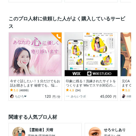
このプロ人材に依頼した人がよく購入しているサービ
ス
今すぐ話したい！１分だけでもお
印象に残る！洗練されたサイトを
元CA 
話お聴きします 秘密でも、悩み
つくります Wixでスマホ対応のサ
ます C
でも、甘えたいな～でも何でもO
イト制作致します
達感覚で
5.0
(4699)
4.9
(34)
5.0
(33
Kです♪
た！
120
45,000
ちひろ❤
みらいラボ
miiiic
円
/分
円
関連する人気プロ人材
【霊能者】天晴
せろ☆しあり
霊能者/霊視鑑定師
霊感占い師