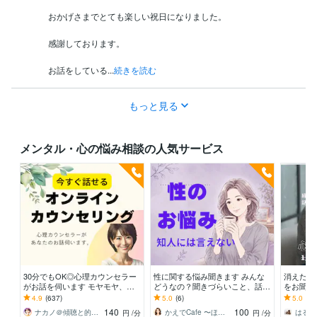
おかげさまでとても楽しい祝日になりました。

感謝しております。

お話をしている...
続きを読む
もっと見る
メンタル・心の悩み相談の人気サービス
30分でもOK◎心理カウンセラー
性に関する悩み聞きます みんな
消えたい
がお話を伺います モヤモヤ、落
どうなの？聞きづらいこと、話し
をお聞き
ち込み、不安など心の悩みを専門
てみませんか
あなたへ
4.9
(637)
5.0
(6)
5.0
(4)
家が出口へ導きます
ししませ
140
100
ナカノ＠傾聴と的確さで出口に導く脳のプロ
かえでCafe 〜ほっとひと休み
円
/分
円
/分