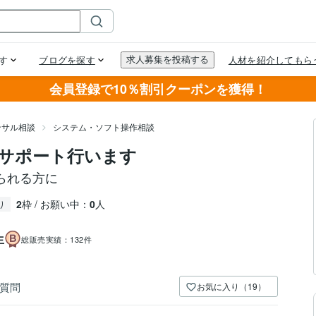
会員登録で10％割引クーポンを獲得！
ンサル相談
システム・ソフト操作相談
サポート行います
られる方に
2
枠 / お願い中：
0
人
り
生
総販売実績：
132件
質問
お気に入り（19）