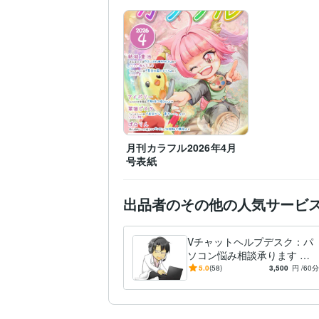
Wix:10年
WordPress:10年
ビジネス・クリエイ
ティブツール
iMovie:3年
Adobe Illustra
Google Search Console
IT相談・システム開発
W
得意分野
アプリケーション操作支
イラスト添削
オンラインレッスン・習
英語
日常会話レベル
語学力
月刊カラフル2026年4月
号表紙
出品者のその他の人気サービ
Vチャットヘルプデスク：パ
ソコン悩み相談承ります 日
本HP、マイクロソフトでの1
5.0
(58)
3,500
円
/60分
2年のエンジニアの経験で！