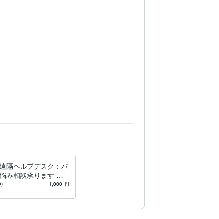
obe Photoshop:5年
Adobe Premiere Pro:5年
:3年
Google Analytics:10年
インストール
Excel 関数・VBA・マクロ作成支援
４コマ漫画
遠隔ヘルプデスク：パ
悩み相談承ります 日
、マイクロソフトでの1
9)
1,000
円
エンジニアの経験で！