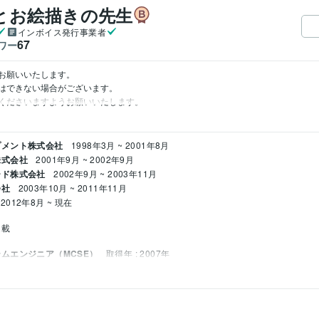
とお絵描きの先生
インボイス発行事業者
67
ワー
囲でお願いいたします。

はできない場合がございます。

プメント株式会社
1998年3月 ~ 2001年8月
株式会社
2001年9月 ~ 2002年9月
ード株式会社
2002年9月 ~ 2003年11月
会社
2003年10月 ~ 2011年11月
2012年8月 ~ 現在
連載
ムエンジニア（MCSE）
取得年 : 2007年
ー
取得年 : 2011年
得年 : 2008年
TML:20年
Perl:5年
PHP:5年
VBA:13年
Microsoft SQL Server:5年