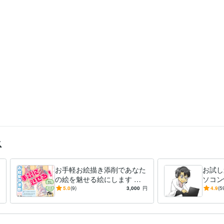
ペライチ:5年
JIMDO:5年
Access:20年
Excel:30年
PowerPoint:30年
Word:30年
Ad
tor:5年
Canva:3年
CLIP STUDIO PAINT:3年
Google スプレッドシート:3年
弥生会計
:10年
ibisPaint:0年
Fusion 360:0年
indowsトラブルシューティング
Office操作・資料作成支援
アプリケーション
援
い事
イラスト・４コマ漫画添削
イラストレーション・キャラクターデザイン
ス
お手軽お絵描き添削であなた
お試し
の絵を魅せる絵にします 絵
ソコン
の課題分析で原因と再現でき
本HP
5.0
(9)
3,000
円
4.9
(5
る対策をわかりやすく説明し
2年の
ます