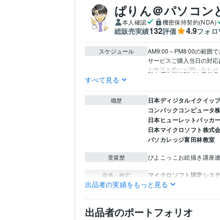
ぱりん＠パソコン
本人確認
機密保持契約(NDA)
132
4.9
総販売実績
評価
フォロ
スケジュール
AM9:00～PM8:00の範
サービスご購入当日の対応
すべて見る
日本ディジタルイクイッ
職歴
コンパックコンピュータ
日本ヒューレットパッカ
日本マイクロソフト株式
パソカレッジ富田林教室
ぴよこっこお絵描き講座
受賞歴
マイクロソフト認定システ
資格・検定
出品者の実績をもっと見る
メンタル心理カウンセラ
ITILファンデーション
取
出品者のポートフォリオ
C#.NET:15年
CSS:15年
H
プログラミング言
語・フレームワーク