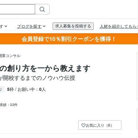
会員登録で10％割引クーポンを獲得！
開業コンサル
の創り方を一から教えます
が開校するまでのノウハウ伝授
5
枠 / お願い中：
0
人
り
実績：
22件
お気に入り（6）