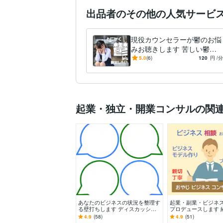
出品者のその他の人気サービ
現役カウンセラーが鬱のお悩
みお聴きします 苦しい鬱を
脱出するためにご相談にのり
5.0
(6)
120
円
/分
ます
起業・独立・開業コンサルの関
あなたのビジネスの状況を整理す
起業・副業・ビジネ
る壁打ちします ディスカッショ
プロデュースします 
ン相手として相談に乗ります
ンサルが強みを活か
4.9
(58)
4.9
(51)
設計から集客まで伴