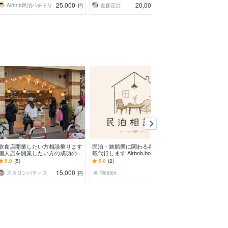
25,000
20,000
Airbnb民泊ハチドリ
金森正治
オフィスなか
円
円
/90分
飲食店開業したい方相談乗ります
民泊・旅館業に関わる各種OTA掲
起業・スタート
個人店を開業したい方の成功のア
載代行します Airbnb,bookingやpri
契約書を添削し
ドバイスをします！
celabs等導入支援
の法務事務所が
5.0
(5)
5.0
(2)
5.0
(15)
約書を安心サポ
15,000
8,000
スタロンパティス
Nestex
円
円