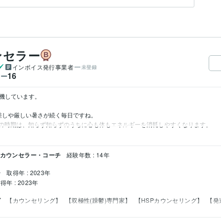
ンセラー
インボイス発行事業者
未登録
16
ワー
待機しています。

差しや厳しい暑さが続く毎日ですね。

の時期は、知らず知らずのうちに心も体もエネルギーを消耗しやすくなります。
 カウンセラー・コーチ
経験年数 : 14年
ー
取得年 : 2023年
得年 : 2023年
グ
【カウンセリング】
【双極性(躁鬱)専門家】
【HSPカウンセリング】
【発