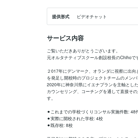
提供形式
ビデオチャット
サービス内容
ご覧いただきありがとうございます。

元オルタナティブスクール創設校長のChihoです
２017年にデンマーク、オランダに視察に出
を発足し開校時のプロジェクトチームのメンバー
2020年に神奈川県にイエナプランを主軸と
カウンセリング、コーチングを通して直接その
す。

⚫︎これまでの学校づくりコンサル実施件数: 48件
⚫︎実際に開校された学校: 4校

⚫︎既存校: 8校
