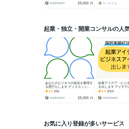
25,000
readmaster
たっちくん
円
起業・独立・開業コンサルの人
あなたのビジネスの状況を整理す
起業アイデア・ビジ
る壁打ちします ディスカッショ
を出します アイデア
ン相手として相談に乗ります
向け。ビジネスアイ
4.9
(58)
5.0
(222)
り！
25,000
readmaster
readmaster
円
お気に入り登録が多いサービス