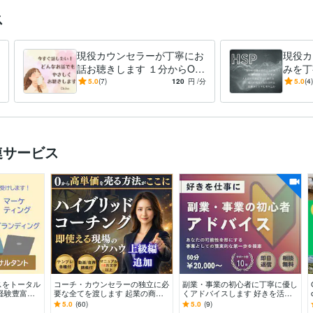
ス
現役カウンセラーが丁寧にお
現役カ
話お聴きします １分からOK
みを丁
◎雑談でも愚痴を吐きたいで
Pの方
5.0
(7)
120
円
/分
5.0
(4)
も何でもOKです
されず
連サービス
スをトータル
コーチ・カウンセラーの独立に必
副業・事業の初心者に丁寧に優し
経験豊富コ
要な全てを渡します 起業の商品
くアドバイスします 好きを活か
したビジネス
設計・価格設計・集客導線を体系
して収入につなげる第一歩をビデ
5.0
(60)
5.0
(9)
走
化｜資料テンプレ
オチャットでサポート