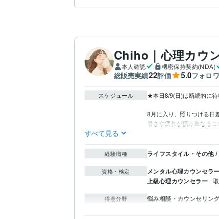
Chiho｜心理カウ
本人確認
機密保持契約(NDA)
22
5.0
総販売実績
評価
フォロ
スケジュール
★本日8/9(日)は断続的に
8月に入り、照りつける日
暑さや疲れが積み重なるこ
すべて見る
ライフスタイル・その他 /
経験職種
メンタル心理カウンセラ
資格・検定
上級心理カウンセラー
取
悩み相談・カウンセリン
得意分野