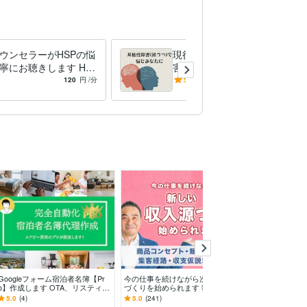
ウンセラーがHSPの悩
現役カウンセラーが双極性障
寧にお聴きします HS
害の悩みをお聴きします 双
限定⭐️繊細さに振り回
極性障害専門家◉今抱えてい
120
円
/分
5.0
(5)
120
円
/分
に生きるために
る悩みに優しく寄り添います
Googleフォーム宿泊者名簿【Pr
今の仕事を続けながら次の収入源
障害福祉の加算
o】作成します OTA、リスティン
づくりを始められます 独自ポジ
く整備します 
グ、予約番号をフォームに自動埋
ションづくりからメニュー・集客
作成まで対応し
5.0
(4)
5.0
(241)
5.0
(1)
め込み
経路・収支仮説まで整理