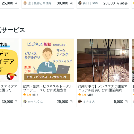
25,000
30,000
20,000
凛｜集客と単価を整える事業設計コーチ
森田｜SNS×WEB小規模事業パートナー
円
円
円
/60分
気サービス
ネスアイデア
起業・副業・ビジネスをトータル
詳細サポ付】メンズエステ開業マ
に困った方
プロデュースします 経験豊富コ
ニュアル提供します 開業実績多
デア出しまく
ンサルが強みを活かしたビジネス
数あり。現在経営中。営業の無料
4.9
(51)
4.9
(25)
設計から集客まで伴走
アドバイス付。即レス
30,000
25,000
5,000
たっちくん
ミナミ大
円
円
円