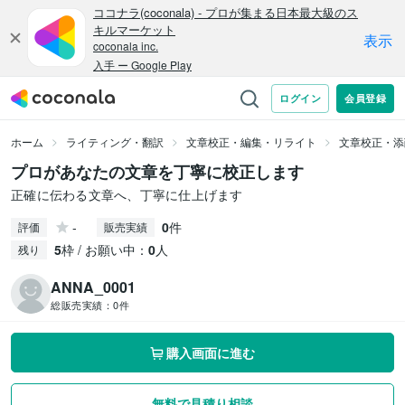
ホーム
ライティング・翻訳
文章校正・編集・リライト
文章校正・添
プロがあなたの文章を丁寧に校正します
正確に伝わる文章へ、丁寧に仕上げます
-
0
件
評価
販売実績
5
枠 / お願い中：
0
人
残り
ANNA_0001
総販売実績：
0件
購入画面に進む
無料で見積り相談