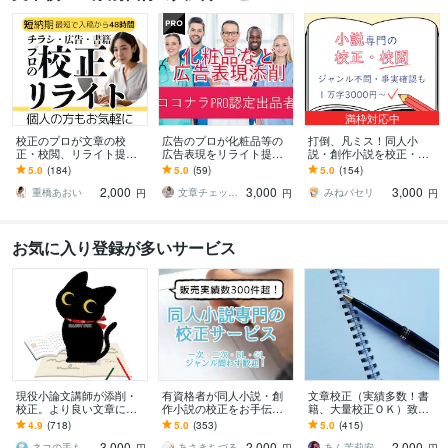
満枠対応中
校正のプロが文章の校
広告のプロが化粧品等の
打倒、凡ミス！同人小
正・校閲、リライト提案
広告表現をリライト提案
説・創作小説を校正・校
をします 紙媒体実績9年の
します 化粧品などのLP、
閲します 事実確認も。校
5.0
(184)
5.0
(59)
5.0
(154)
校正者/安心価格・高品質/
HP、記事、広告制作物な
正士の精読で、誤字脱字
2,000
3,000
3,000
小説・同人誌も！
ど丸ごとおまかせ！
を減らし完成度を高めま
重橋あおい
文章チェックオフィス
みねパセリ
円
円
円
す
お気に入り登録が多いサービス
現役小論文講師が添削・
有資格者が同人小説・創
文章校正（実績多数！書
校正。より良い文章に変
作小説の校正をお手伝い
籍、大量校正ＯＫ）致し
えます 文章で目的を叶え
します 即納可！実績300
ます 確実な実績♥正しい
4.9
(718)
5.0
(353)
5.0
(415)
る！ビジネス・対人関
件超！二次創作やBL・GL
日本語・読みやすい文章
3,000
2,000
2,000
係・生活をグッと豊か
も歓迎です
へ！
ネコの手も借りたい＠青山舎
あさきちづる
あん茉莉安