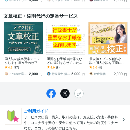
円
円
円
に！
文章校正・添削代行の定番サービス
同人誌の誤字脱字チェッ
重要なお手紙や謝罪文な
最安値！プロが創作小
クします 腐女子の校正者
どの添削をさせていただ
説・同人小説を丁寧に校
がお手伝いします。二次
きます 行政書士が文意や
正します 1万字まで2,000
4.9
(47)
5.0
(8)
5.0
(8)
創作OK 最短当日ご返送
敬語の使い方など細かな
円！二次創作、年齢指
2,000
5,000
2,000
点までチェック致します
定、BL、GLも可
こつめ＠腐女子校正者
行政書士 猫の手事務所
鈴倉佳代
円
円
円
ご利用ガイド
サービスの出品、購入、取引の流れ、お支払い方法・手数料
や、ココナラを安心・安全に使って頂くための制度やマナー
など、ココナラの使い方はこちら。