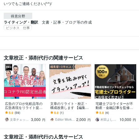
いつでもご連絡ください(^^)/
得意分野
ライティング・翻訳
文書・記事・ブログ等の作成
ビジネス 仕事
文章校正・添削代行の関連サービス
広告のプロが化粧品等の
文章のリライト・校正・
宅建士プロライターが不
広告表現をリライト提案
構成改善します 【編集暦1
動産・金融記事を監修し
します 化粧品などのLP、
0年】誤字脱字だけじゃな
ます ファクトチェックを
5.0
(59)
5.0
(1)
5.0
(4)
HP、記事、広告制作物な
い、“質の高い文章”へ。
専門家に任せて読者に選
3,000
2,000
10,000
ど丸ごとおまかせ！
ばれる記事へ
文章チェックオフィス
Editor Works｜編集サポート
村田よしみ｜コンテンツ制作｜宅建士
円
円
円
文章校正・添削代行の人気サービス