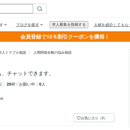
会員登録で10％割引クーポンを獲得！
対人トラブル相談
人間関係全般の悩み相談
でも、チャットできます。
20
枠 / お願い中：
0
人
り
0件
お気に入り（5）