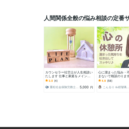
人間関係全般の悩み相談の定番
カウンセラー社労士が人生相談い
心に溜まった悩み・不
たします 仕事と家庭をメインと
まないで相談のります
した人生相談全般 1か月間徹底
ていない寂しさや不
3.5
(4)
4.9
(58)
サポート
化を吐き出してスッ
5,000
重松社会保険労務士事務所
こんるり ☕紺瑠璃☕ ☘️心の休憩所
円