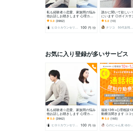
私も経験者☆恋愛、家族間の悩み
誰かに聞いて欲しい
他お話しお聴きします 心理カウ
にいます ◎ボイスサ
ンセラーが恋愛・復縁・夫婦問題
◎ゆっくり丁寧にお
5.0
(3962)
5.0
(10)
等☆解決策を共有します
す。
100
ヒロ☆カウンセリング＆コンサルティング
ナツコ 50代女性 ８月限定お値下げ
円
/分
お気に入り登録が多いサービス
私も経験者☆恋愛、家族間の悩み
福祉13年×心理相談1
他お話しお聴きします 心理カウ
動療法聞きます ココナ
ンセラーが恋愛・復縁・夫婦問題
0件で人間関係の悩み
5.0
(3962)
5.0
(165)
等☆解決策を共有します
アドバイス
100
ヒロ☆カウンセリング＆コンサルティング
心のにゃん友 ゆかこ【うつ・復
円
/分