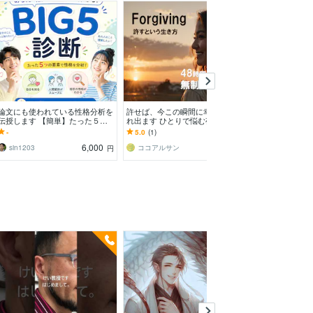
論文にも使われている性格分析を
許せば、今この瞬間に幸せがあふ
人間関係の悩み相
伝授します 【簡単】たった５つ
れ出ます ひとりで悩む夜に…心
原因をお聞きしま
の要素で分析できます
が軽くなる“許し”の魔法
数❗️プロに相談
-
5.0
(1)
-
しませんか✨️
6,000
9,000
sin1203
ココアルサン
円
円