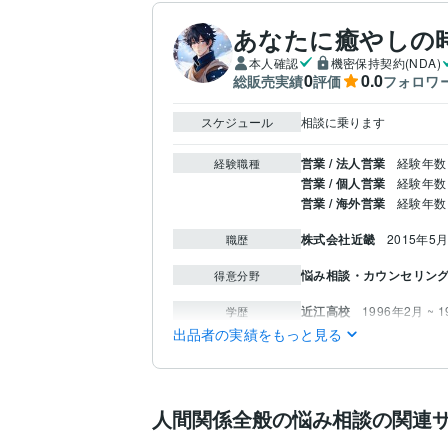
あなたに癒やしの
本人確認
機密保持契約(NDA)
0
0.0
総販売実績
評価
フォロワ
スケジュール
相談に乗ります
営業 / 法人営業
経験年数 
経験職種
営業 / 個人営業
経験年数 
営業 / 海外営業
経験年数 
株式会社近畿
2015年5月
職歴
悩み相談・カウンセリン
得意分野
近江高校
1996年2月 ~ 
学歴
出品者の実績をもっと見る
英語
日常会話レベル
語学力
人間関係全般の悩み相談の関連