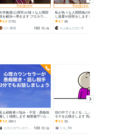
予約受付中
予約受付中
大学教授(心理学)が様々な人間関
私が色々な人間関係の悩みを傾聴
あの人はどうい
係を解決へ導きます プロカウン
し提案や回答をします 相談歴20
致します 理解
セリングや経験者アドバイス等に
年以上あります！ 何でも遠慮せ
▶︎分かれば人付
5.0
(172)
4.7
(8)
5.0
(423)
限界を感じた方へも
ずお申しでください♪
る！
160
100
けい教授
らぶあんどぴいす
円
/分
円
/分
私も経験者☆悩み・不安・愚痴他
頭の中でぐるぐる…しぶといモヤ
心理カウンセラ
優しく傾聴します 秘密厳守✨心理
モヤをお聴きします 気になって
を紐解きます 
カウンセラーがジャンル問わず全
仕方がない…、言葉に出してスッ
に見たら意外と
5.0
(361)
5.0
(5)
5.0
(69)
て受け止めます✨
キリ✨
ませんよ。
100
100
ヒロ☆カウンセリング＆コンサルティング
リエ_Rie
Chank
円
/分
円
/分