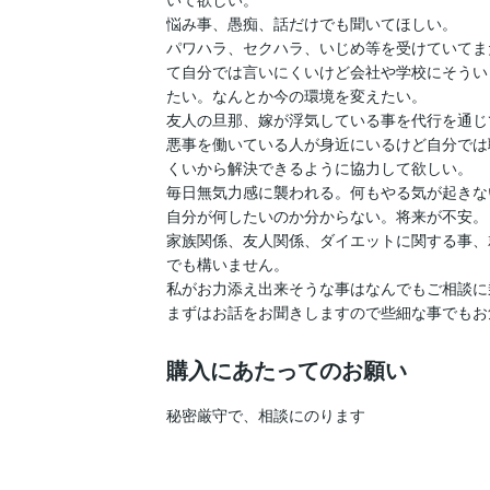
悩み事、愚痴、話だけでも聞いてほしい。

パワハラ、セクハラ、いじめ等を受けていてま
て自分では言いにくいけど会社や学校にそうい
たい。なんとか今の環境を変えたい。

友人の旦那、嫁が浮気している事を代行を通じ
悪事を働いている人が身近にいるけど自分では
くいから解決できるように協力して欲しい。

毎日無気力感に襲われる。何もやる気が起きない
自分が何したいのか分からない。将来が不安。

家族関係、友人関係、ダイエットに関する事、
でも構いません。

私がお力添え出来そうな事はなんでもご相談に
まずはお話をお聞きしますので些細な事でもお
購入にあたってのお願い
秘密厳守で、相談にのります