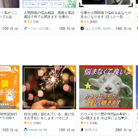
！！私がここ
人間関係の悩み相談、愚痴を電話
仕事や人間関係で悩めるあなたの
ンプルあり
通話で何でも聞きます 仕事の上
支えになります /ほっと一息、あ
話お聴きしま
司・同僚・部下/恋人/夫婦/家族/友
たたかくてやわらかい時間を低音
5.0
(10)
5.0
(350)
人の関係や苦しさ
と共に
100
100
140
中！
⭐とむ✨心の癒し お悩み相談 恋愛相談
ねじまき鳥_nezimakidori
円
/分
円
/分
円
/分
300件認知行
自分は軽く扱われている…抜け出
カウンセラー歴21年❗️悩み☘辛い
ラ10年130
すお手伝いをします バカにされ
心⭐️聴きます 今は辛いよね❤少し
に寄り添い
る、都合よく使われる、マウント
だけ、勇気を出して⭐️吐き出し
5.0
(132)
4.9
(139)
を取られるとき
て‼️
100
100
260
縁相談】
create my life
松岡すず
円
/分
円
/分
円
/分