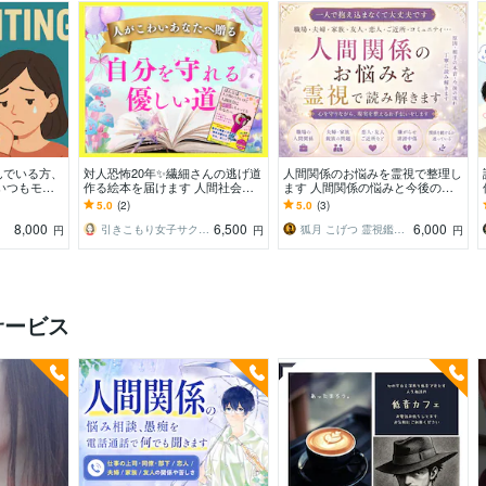
んでいる方、
対人恐怖20年✨繊細さんの逃げ道
人間関係のお悩みを霊視で整理し
いつもモラ
作る絵本を届けます 人間社会に
ます 人間関係の悩みと今後の流
い恋愛、人
疲れたあなたへ☘️自分を守れる優
れを読み解きます
5.0
(2)
5.0
(3)
す
しい道の見つけ方♥
8,000
6,500
6,000
引きこもり女子サクラ✨実績1200件超
狐月 こげつ 霊視鑑定師
円
円
円
サービス