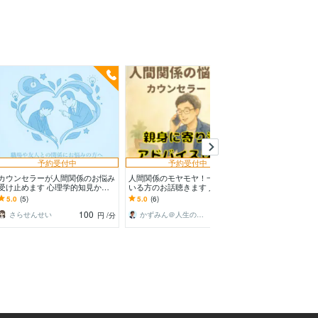
予約受付中
予約受付中
カウンセラーが人間関係のお悩み
人間関係のモヤモヤ！一人悩んで
仕事の悩みを人事
受け止めます 心理学的知見から
いる方のお話聴きます 人間関係
が受け止めます
あなたとあの人について読み解い
の悩みをブラック経験者が電話で
係・仕事のつら
5.0
(5)
5.0
(6)
5.0
(25)
ていきましょう
優しくお聴きします
めます
100
100
さらせんせい
かずみん＠人生のモヤモヤ解消アドバイザー
円
/分
円
/分