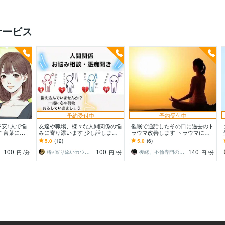
サービス
予約受付中
予約受付中
安1人で悩
友達や職場、様々な人間関係の悩
催眠で通話したその日に過去のト
 言葉にし
みに寄り添います 少し話しませ
ラウマ改善します トラウマによ
安・体調の変
んか？誰にも内緒で、心を開放で
る自律神経の乱れ、不眠、うつ、
5.0
(12)
5.0
(6)
キリ
きる場所⭐︎
PTSDからの脱却
100
100
140
☘️
椿⭐︎寄り添いカウンセラー
復縁、不倫専門の催眠タロット占い
円
/分
円
/分
円
/分