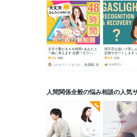
文字で繋がる４８時間⭐️あなたと
理不尽な扱いで苦し
一緒に考えます 恋愛♡モラハ
定期サポートします 
ラ・HSP思考の整理 ✨連続2日間
ハラなどを受けやす
5.0
(49)
5.0
(15)
じゃなくて⭕️
生、の方相談受けま
6,000
心のオアシスまどかの部屋
KARIYU
円
人間関係全般の悩み相談の人気