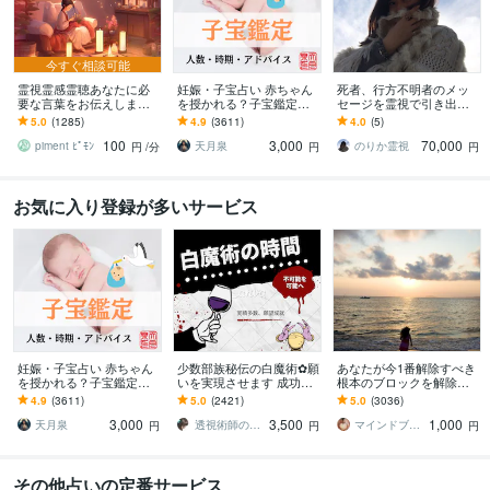
今すぐ相談可能
霊視霊感霊聴あなたに必
妊娠・子宝占い 赤ちゃん
死者、行方不明者のメッ
要な言葉をお伝えします
を授かれる？子宝鑑定し
セージを霊視で引き出し
〜〜例えばふとこの場所
ます 子供を授かるか、授
ます 探偵に頼む前に。実
5.0
(1285)
4.9
(3611)
4.0
(5)
がリアルなのかわからな
かる時期、性別、授かる
績多数、特殊な霊視鑑定
100
3,000
70,000
くなる瞬間に〜〜
ための行動を鑑定
となります。
piment ﾋﾟﾓﾝ
天月泉
のりか霊視
円
/分
円
円
お気に入り登録が多いサービス
妊娠・子宝占い 赤ちゃん
少数部族秘伝の白魔術✿願
あなたが今1番解除すべき
を授かれる？子宝鑑定し
いを実現させます 成功率8
根本のブロックを解除し
ます 子供を授かるか、授
0%☆願いを実現します✿
ます とにかく現状を変え
4.9
(3611)
5.0
(2421)
5.0
(3036)
かる時期、性別、授かる
たい方、上手くいかない
3,000
3,500
1,000
ための行動を鑑定
と感じている方へ
天月泉
透視術師のアリナ
マインドブロックバスター颯（soul）
円
円
円
その他占いの定番サービス