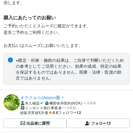
供します。
購入にあたってのお願い
ご予約いただくとスムーズに鑑定ができます。

是非ご予約もご利用ください。

お支払いはスムーズにお願いいたします。
※鑑定・祈祷・施術の結果は、ご自身で判断いただくため
の参考としてご活用ください。効果や成就、特定の結果
を保証するものではありません。医療・法律・投資の助
言ではありません。
オラクル☆chocon
本人確認
機密保持契約(NDA)
未登録
インボイス発行事業者
未登録
総販売実績
1
評価
0.0
フォロワー
12
出品者に質問
フォロー
12