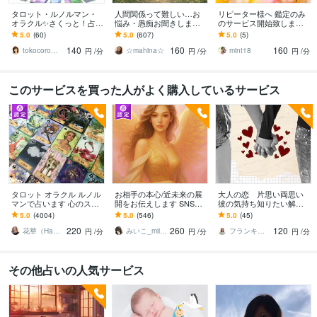
タロット・ルノルマン・
人間関係って難しい…お
リピーター様へ 鑑定のみ
オラクル✨さくっと！占い
悩み・愚痴お聞きします
のサービス開始致します
ます 聞きたいこと、知り
あの人は何を思ってる？
アフターメッセージ無
5.0
(60)
5.0
(607)
5.0
(5)
たいこと、気軽にピンポ
どういう意味の言動？ご
し！その分お得にお話＆
140
160
160
イントリーディング✨
相談ください☆
鑑定させて頂きます
tokocoro・とこころ⭐あふれる愛♡
☆mahina☆
mint18
円
/分
円
/分
円
/分
このサービスを買った人がよく購入しているサービス
タロット オラクル ルノル
お相手の本心/近未来の展
大人の恋 片思い両思い
マンで占います 心のスト
開をお伝えします SNSで
彼の気持ち知りたい解決
レスケア 心理学と占いの
も恋愛相談解決実績多数/
します 霊感タロットであ
5.0
(4004)
5.0
(546)
5.0
(45)
融合
曖昧な状況もお任せくだ
なたへの気持ち具体的に
220
260
120
さい！
深掘りいたします
花華（Hana＊Hana）
みいこ_miiko
フランキンス⭐︎当日納品可能
円
/分
円
/分
円
/分
その他占いの人気サービス