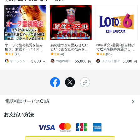
オーラで性格気質を読み
あの嘘つきを黙らせたい
20年研究×霊視×独自解析
解き、解説アドバイス致
というあなたの悩みを叶
で近未来数字お届けしま
します 3000人以上の鑑定
えます 『閻魔大王様』の
す 独自理論と霊視鑑定で2
4.9
(77)
5.0
(6)
4.9
(65)
実績！YouTubeで有名人鑑
お力添えで人間関係の苦
026年厳選数字を3パター
3,000
65,000
5,000
定してます
しみから解放いたします
ン導きます
オーラシンガーまさりん
magical祈祷師⭐︎萬屋 XYZ
リアル千原Jr
円
円
円
電話相談サービスQ&A
お支払い方法