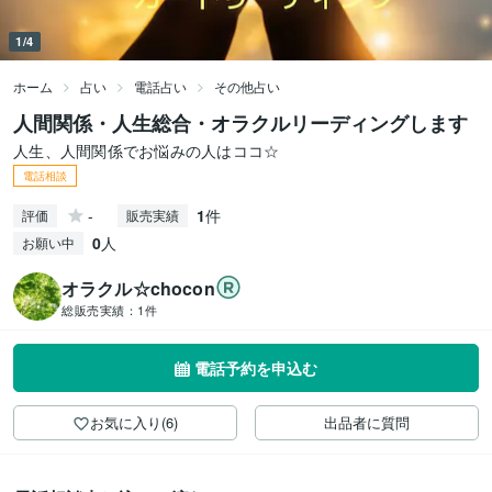
1/4
ホーム
占い
電話占い
その他占い
人間関係・人生総合・オラクルリーディングします
人生、人間関係でお悩みの人はココ☆
電話相談
-
1
件
評価
販売実績
0
人
お願い中
オラクル☆chocon
総販売実績：
1件
電話予約を申込む
お気に入り(6)
出品者に質問