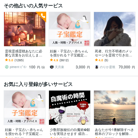
その他占いの人気サービス
霊視霊感霊聴あなたに必
妊娠・子宝占い 赤ちゃん
死者、行方不明者のメッ
要な言葉をお伝えします
を授かれる？子宝鑑定し
セージを霊視で引き出し
〜〜例えばふとこの場所
ます 子供を授かるか、授
ます 探偵に頼む前に。実
5.0
(1285)
4.9
(3612)
4.0
(5)
がリアルなのかわからな
かる時期、性別、授かる
績多数、特殊な霊視鑑定
100
3,000
70,000
くなる瞬間に〜〜
ための行動を鑑定
となります。
piment ﾋﾟﾓﾝ
天月泉
のりか霊視
円
/分
円
円
お気に入り登録が多いサービス
妊娠・子宝占い 赤ちゃん
少数部族秘伝の白魔術✿願
あなたが今1番解除すべき
を授かれる？子宝鑑定し
いを実現させます 成功率8
根本のブロックを解除し
ます 子供を授かるか、授
0%☆願いを実現します✿
ます とにかく現状を変え