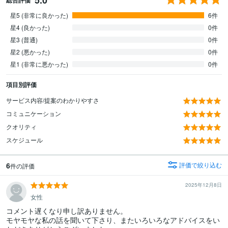
星5 (非常に良かった)
6件
星4 (良かった)
0件
星3 (普通)
0件
星2 (悪かった)
0件
星1 (非常に悪かった)
0件
項目別評価
サービス内容/提案のわかりやすさ
コミュニケーション
クオリティ
スケジュール
6
評価で絞り込む
件の評価
2025年12月8日
女性
コメント遅くなり申し訳ありません。

モヤモヤな私の話を聞いて下さり、またいろいろなアドバイスをい