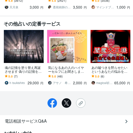
4.9
(3612)
5.0
(2421)
5.0
(3036)
かる時期、性別、授かる
たい方、上手くいかない
3,000
3,500
1,000
ための行動を鑑定
と感じている方へ
天月泉
透視術師のアリナ
マインドブロックバスター颯（soul）
円
円
円
その他占いの定番サービス
魂の記憶を塗り替え再誕
気になるあの人のハイヤ
あの嘘つきを黙らせたい
させます 偽りの記憶を壊
ーセルフにお聞きします
というあなたの悩みを叶
し、本当の未来へ
わたしのこと、どうおも
えます 『閻魔大王様』の
5.0
(7)
5.0
(48)
5.0
(6)
ってる？
お力添えで人間関係の苦
29,000
2,000
65,000
しみから解放いたします
h tsukishiro
アサノ 希望への扉をひらく
magical祈祷師⭐︎萬屋 XYZ
円
円
円
電話相談サービスQ&A