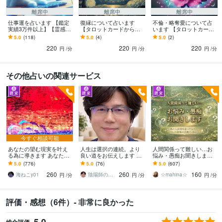
離席中
離席中
離席中
仕事運を占います 【鑑定
復縁について占います
不倫・略奪愛について占
実績3万件以上】【霊感タ
【タロットカードからの
います 【タロットカード
ロット】【開運ブース
メッセージ】【鑑定実績3
からのメッセージ】【鑑
5.0
(118)
5.0
(4)
5.0
(2)
ト】
万件以上】
定実績3万件以上】
220
220
220
円
/分
円
/分
円
/分
その他占いの関連サービス
今すぐ相談可能
あなたの望む現実を叶え
人生は選択の連続。より
人間関係って難しい…お
る為に導きます あなたの
良い道をお伝えします A
悩み・愚痴お聞きします
幸せになる為に導きます
とBどっちがいいの? 進む
あの人は何を思ってる？
5.0
(776)
5.0
(76)
5.0
(607)
べき？やめるべき？疑問
どういう意味の言動？ご
260
260
160
に答えを
相談ください☆
海ねこy01
陰陽師の子孫 サトル
☆mahina☆
円
/分
円
/分
円
/分
評価・感想（6件）- 非常に良かった
5.0
総合評価