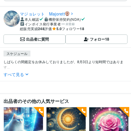
マジョレット Majorett
本人確認
機密保持契約(NDA)
インボイス発行事業者
未登録
総販売実績
248
評価
5.0
フォロワー
18
出品者に質問
フォロー
18
スケジュール
しばらくの間鑑定をお休みしておりましたが、8月3日より短時間ではありま
す...
すべて見る
出品者のその他の人気サービス