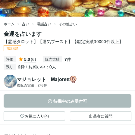
1/1
ホーム
占い
電話占い
その他占い
金運を占います
【霊感タロット】【運気ブースト】【鑑定実績30000件以上】
電話相談
5.0
(6)
7
件
評価
販売実績
2
枠 / お願い中：
0
人
残り
マジョレット Majorett
総販売実績：
248件
待機中のみ受付可
お気に入り(4)
出品者に質問