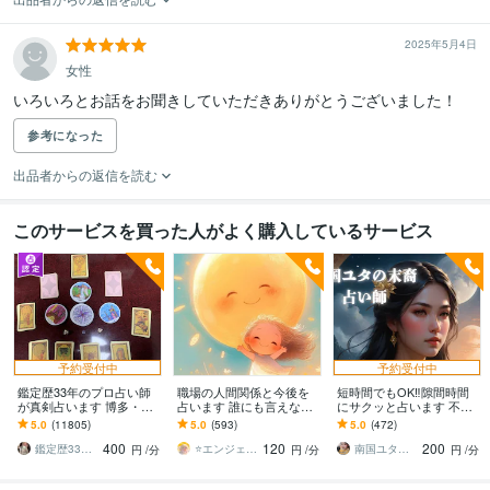
2025年5月4日
女性
いろいろとお話をお聞きしていただきありがとうございました！
参考になった
出品者からの返信を読む
このサービスを買った人がよく購入しているサービス
予約受付中
予約受付中
鑑定歴33年のプロ占い師
職場の人間関係と今後を
短時間でもOK‼︎隙間時間
が真剣占います 博多・廓
占います 誰にも言えな
にサクッと占います 不安
屋の純血統占い祈願師
い！辛い！解決のヒント
な気持ち、モヤモヤした
5.0
(11805)
5.0
(593)
5.0
(472)
雷鳥
を探ります！
きもちサクッと解消しま
400
120
200
しょう
鑑定歴33年のプロ占い師 雷鳥
⭐️エンジェル鑑定士 櫻井 莉子⭐️
南国ユタの末裔占い師✴︎リン
円
/分
円
/分
円
/分