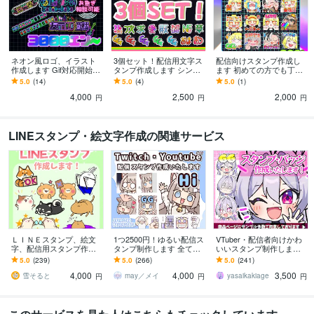
ネオン風ロゴ、イラスト
3個セット！配信用文字ス
配信向けスタンプ作成し
作成します Gif対応開始！
タンプ作成します シンプ
ます 初めての方でも丁寧
配信から動画、グッズま
ルで視認性の高い文字ス
にお手伝いします！
5.0
(14)
5.0
(4)
5.0
(1)
で幅広く利用可能！
タンプをお作りします！
4,000
2,500
2,000
円
円
円
LINEスタンプ・絵文字作成の関連サービス
ＬＩＮＥスタンプ、絵文
1つ2500円！ゆるい配信ス
VTuber・配信者向けかわ
字、配信用スタンプ作成
タンプ制作します 全て商
いいスタンプ制作します
します かわいい系からシ
用利用料・二次利用料込
配信をもっとかわいく盛
5.0
(239)
5.0
(266)
5.0
(241)
ュール系まで様々な絵柄
み！
り上げたいVTuber・配信
4,000
4,000
3,500
に対応いたします
者さまへ！
雪そると
may／メイ
yasaikakiage
円
円
円