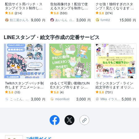
配信サイト用バッチ・ス
告知画像付き！配信で使
クセ強！独特すぎのスタ
タンプイラスト制作しま
えるスタンプを制作しま
ンプ！見たくなります 大
す 企業実績あり！メンバ
す アニメーションスタン
手企業様お墨付きクオリ
5.0
(214)
5.0
(530)
5.0
(374)
ーシップやサブスク特典
プも対応はじめました！
ティ！キャラ映え間違い
9,000
3,000
15,000
に最適！
ナシ！
飴三屋かんろ
あいらん（iran_stn）
fumi02
円
円
円
LINEスタンプ・絵文字作成の定番サービス
Twitchスタンプ･バッチ制
ゆるくて可愛い動物のLIN
ラインスタンプ・ライン
作します アニメーション
Eスタンプ作ります シン
絵文字作ります オリジナ
スタンプ対応◎VTuberさ
プルな動物キャラスタン
ルラインスタンプを作り
5.0
(10)
5.0
(4)
5.0
(731)
んを応援したい！
プ。ペットや会社キャラ
たい方へ
3,000
3,000
5,000
クターもＯＫ
こっとん。｜紗透こと
moonillust
Mika イラストレーター
円
円
円
ご利用ガイド