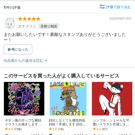
1
評価で絞り込む
件の評価
2025年6月15日
エナメリィ
見積り相談
またお願いしたいです！素敵なスタンプありがとうございました
ー！
参考になった
出品者からの返信を読む
このサービスを買った人がよく購入しているサービス
ネオン風のポップな横顔
顔出しなくても個性的似
シンプル・シュールな可
イラストお描きします あ
顔絵！作成します 顔出し
愛いイラスト作成します
なたの「好き！」をギュ
したくないけど個性を出
トレンド感・真面目過ぎ
5.0
(138)
5.0
(19)
5.0
(47)
ッと詰め込んで魅力を発
したアイコンをお探しの
ないイメージを求めてる