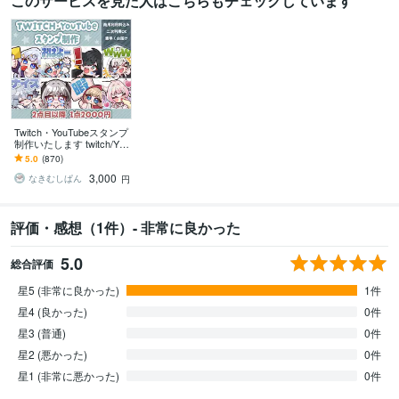
このサービスを見た人はこちらもチェックしています
Twitch・YouTubeスタンプ
制作いたします twitch/You
Tube/tiktok配信用スタンプ
5.0
(870)
制作
3,000
なきむしぱん
円
評価・感想（1件）- 非常に良かった
5.0
総合評価
星5 (非常に良かった)
1件
星4 (良かった)
0件
星3 (普通)
0件
星2 (悪かった)
0件
星1 (非常に悪かった)
0件