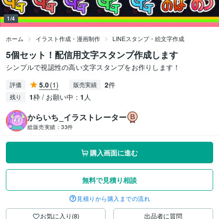
1/4
ホーム
イラスト作成・漫画制作
LINEスタンプ・絵文字作成
5個セット！配信用文字スタンプ作成します
シンプルで視認性の高い文字スタンプをお作りします！
5.0
(1)
2
件
評価
販売実績
1
枠 / お願い中：
1
人
残り
からいち_イラストレーター
総販売実績：
33件
購入画面に進む
無料で見積り相談
見積りから購入までの流れ
お気に入り(8)
出品者に質問