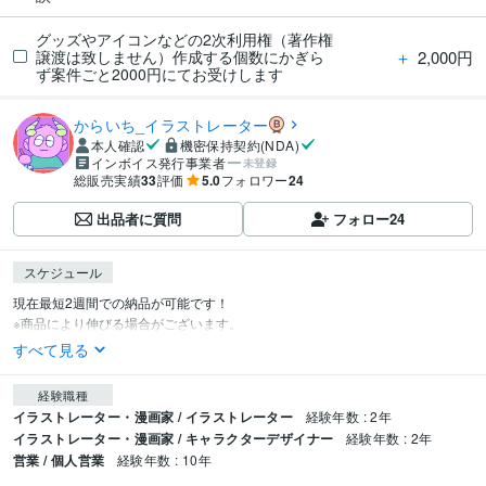
グッズやアイコンなどの2次利用権（著作権
＋
2,000円
譲渡は致しません）作成する個数にかぎら
ず案件ごと2000円にてお受けします
からいち_イラストレーター
本人確認
機密保持契約(NDA)
インボイス発行事業者
未登録
総販売実績
33
評価
5.0
フォロワー
24
出品者に質問
フォロー
24
スケジュール
現在最短2週間での納品が可能です！

※商品により伸びる場合がございます。
すべて見る
経験職種
イラストレーター・漫画家 / イラストレーター
経験年数 : 2年
イラストレーター・漫画家 / キャラクターデザイナー
経験年数 : 2年
営業 / 個人営業
経験年数 : 10年