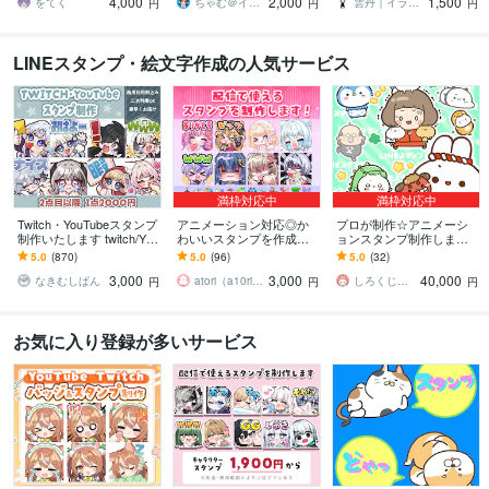
4,000
2,000
1,500
信しませんか？
方へ！
方へ
をてく
ちゃむ＠イラストレーター
雲丹｜イラストレーター
円
円
円
LINEスタンプ・絵文字作成の人気サービス
満枠対応中
満枠対応中
Twitch・YouTubeスタンプ
アニメーション対応◎か
プロが制作☆アニメーシ
制作いたします twitch/You
わいいスタンプを作成し
ョンスタンプ制作します L
Tube/tiktok配信用スタンプ
ます 企業実績多数有！Yo
INE、YouTube、Twitch用
5.0
(870)
5.0
(96)
5.0
(32)
制作
uTube・Twitch・TikTok☆
アニメスタンプ制作☆
3,000
3,000
40,000
なきむしぱん
atori（a10ri_p）
しろくじらプラスし
円
円
円
お気に入り登録が多いサービス