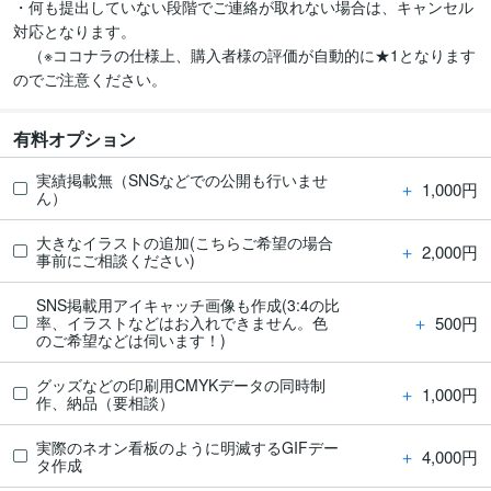
・何も提出していない段階でご連絡が取れない場合は、キャンセル
対応となります。

　（※ココナラの仕様上、購入者様の評価が自動的に★1となります
有料オプション
実績掲載無（SNSなどでの公開も行いませ
＋
1,000円
ん）
大きなイラストの追加(こちらご希望の場合
＋
2,000円
事前にご相談ください)
SNS掲載用アイキャッチ画像も作成(3:4の比
＋
500円
率、イラストなどはお入れできません。色
のご希望などは伺います！)
グッズなどの印刷用CMYKデータの同時制
＋
1,000円
作、納品（要相談）
実際のネオン看板のように明滅するGIFデー
＋
4,000円
タ作成