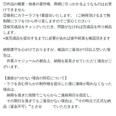
①作品の概要：他者の著作権、商標に引っかかるようなものはお受
けできません

②最初にカラーラフを1案提出いたします。（ご納得頂けるまで無
制限にラフを1から作り直しますのでご安心ください）

③仮完成品をチェックいただき、問題がなければ完成品を作り納品
します。

※仮完成品を提出するまでに必要があれば途中経過も確認頂きます

納期遵守を心がけておりますが、確認のご返信が1日以上空いた場
合は、

　作業スケジュールの都合上、納期を延長させていただく場合がご
ざいます。

【連絡がつかない場合の対応について】

・ラフを含む何らかの制作物を提出した後に連絡が取れなくなった
場合は、

　納期を過ぎた段階でこちらからご連絡期日を指定し、

　その期日を過ぎてもご返信がない場合は、**その時点で正式な納
品（返金不可）**とさせ　　　ていただきます。
