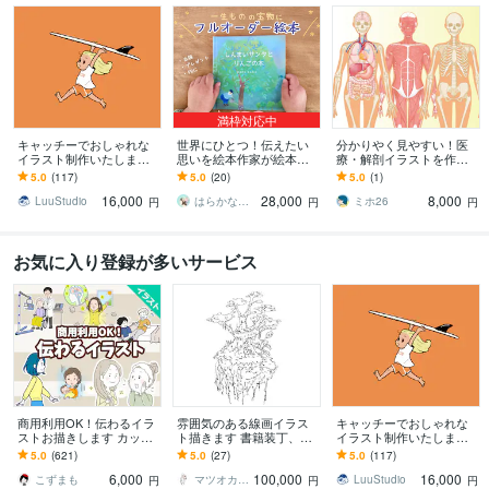
満枠対応中
キャッチーでおしゃれな
世界にひとつ！伝えたい
分かりやく見やすい！医
イラスト制作いたします
思いを絵本作家が絵本に
療・解剖イラストを作成
グッズ制作からプレゼン
します 出版用やプレゼン
します 医療系イラスト実
5.0
(117)
5.0
(20)
5.0
(1)
トまで幅広い用途に対応
トに。水彩タッチで温か
績あり！WEB・資料・論
16,000
28,000
8,000
します
みのあるオリジナル絵本
文作成をサポート！
LuuStudio
はらかな 絵本・水彩イラスト
ミホ26
円
円
円
お気に入り登録が多いサービス
商用利用OK！伝わるイラ
雰囲気のある線画イラス
キャッチーでおしゃれな
ストお描きします カット
ト描きます 書籍装丁、シ
イラスト制作いたします
イラストや漫画等、ご希
ョップビジュアルなどに
グッズ制作からプレゼン
5.0
(621)
5.0
(27)
5.0
(117)
望に合わせて作成致しま
キャッチーな線画を！
トまで幅広い用途に対応
6,000
100,000
16,000
す！
します
こずまも
マツオカ ヨウスケ
LuuStudio
円
円
円