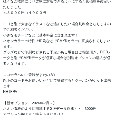
様々なご依頼により柔軟に対応できるようにするため価格を改定い
たしました

元３０００円→４０００円

ロゴと別で大きなイラストなど追加したい場合別料金となりますの
でご相談ください。

小さなモチーフなどは基本料金に含まれます！

ネオンカラーの特性上印刷などでCMYKカラーに変換されてしまい
ます。

グッズなどで印刷などされる予定がある場合はご相談頂き、RGBデ
ータと別でCMYKデータが必要な場合は別途オプションの購入が必
要となります。

ココナラへのご登録がまだの方⤵

以下のコードをお使いいただいて登録するとクーポンがゲット出来
ます！

NH1FRV

【新オプション！2026年2月～】

ネオン看板のように明滅するGIFデータ作成・・・3000円

オプション欄よりご購入下さいませ！
