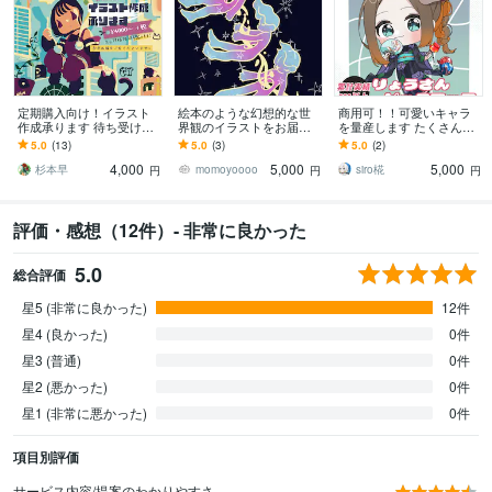
定期購入向け！イラスト
絵本のような幻想的な世
商用可！！可愛いキャラ
作成承ります 待ち受けカ
界観のイラストをお届け
を量産します たくさんの
レンダーや挿絵などにお
します 人物も動物もデフ
イラストを安く毎月必要
5.0
(13)
5.0
(3)
5.0
(2)
すすめ！2ヶ月以降は５％
ォルメもOK。どんなテイ
な人へ
4,000
5,000
5,000
割引
ストでも対応可能！
杉本早
momoyoooo
siro椛
円
円
円
評価・感想（12件）- 非常に良かった
5.0
総合評価
星5 (非常に良かった)
12件
星4 (良かった)
0件
星3 (普通)
0件
星2 (悪かった)
0件
星1 (非常に悪かった)
0件
項目別評価
サービス内容/提案のわかりやすさ