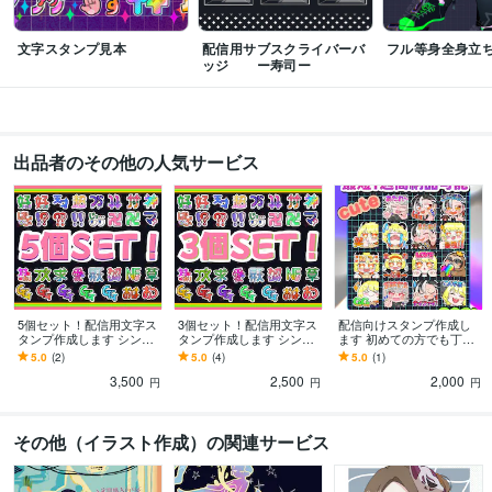
文字スタンプ見本
配信用サブスクライバーバ
フル等身全身立
ッジ ー寿司ー
出品者のその他の人気サービス
5個セット！配信用文字ス
3個セット！配信用文字ス
配信向けスタンプ作成し
タンプ作成します シンプ
タンプ作成します シンプ
ます 初めての方でも丁寧
ルで視認性の高い文字ス
ルで視認性の高い文字ス
にお手伝いします！
5.0
(2)
5.0
(4)
5.0
(1)
タンプをお作りします！
タンプをお作りします！
3,500
2,500
2,000
円
円
円
その他（イラスト作成）の関連サービス