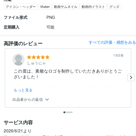
アイコン・ヘッダー
Vtuber
動画サムネイル
動画内イラスト
グッズ
ファイル形式
PNG
定期購入
可能
すべての評価・感想をみる
高評価のレビュー
13日前
しゅうにゃ
この度は、素敵なロゴを制作していただきありがとうご
ざいました！
こちらの細かな要望にも、終始とても丁寧かつ迅速にご
もっと見る
対応...
出品者からの返信
サービス内容
2026/6/21より
