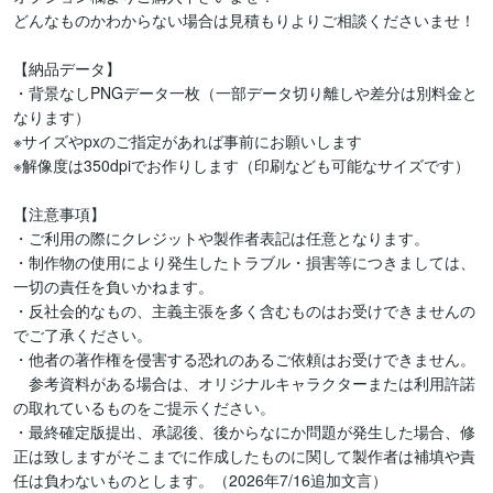
どんなものかわからない場合は見積もりよりご相談くださいませ！

【納品データ】

・背景なしPNGデータ一枚（一部データ切り離しや差分は別料金と
なります）

※サイズやpxのご指定があれば事前にお願いします

※解像度は350dpiでお作りします（印刷なども可能なサイズです）

【注意事項】

・ご利用の際にクレジットや製作者表記は任意となります。

・制作物の使用により発生したトラブル・損害等につきましては、
一切の責任を負いかねます。

・反社会的なもの、主義主張を多く含むものはお受けできませんの
でご了承ください。

・他者の著作権を侵害する恐れのあるご依頼はお受けできません。

　参考資料がある場合は、オリジナルキャラクターまたは利用許諾
の取れているものをご提示ください。

・最終確定版提出、承認後、後からなにか問題が発生した場合、修
正は致しますがそこまでに作成したものに関して製作者は補填や責
任は負わないものとします。（2026年7/16追加文言）
