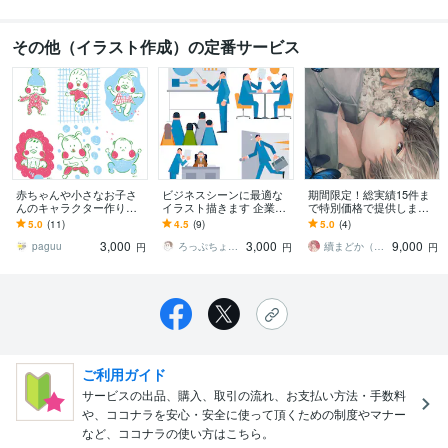
その他（イラスト作成）の定番サービス
赤ちゃんや小さなお子さ
ビジネスシーンに最適な
期間限定！総実績15件ま
んのキャラクター作りま
イラスト描きます 企業様
で特別価格で提供します
す スケッチデフォルメ風
が使いやすいシンプルフ
厚塗りアナログ風タッチ
5.0
(11)
4.5
(9)
5.0
(4)
のイラスト描きます！
ラットなタッチです。
の美少年イラスト、アイ
3,000
3,000
9,000
コン作成します
paguu
ろっぷちょっぷ イラストレーター
續まどか（つづきまどか）
円
円
円
ご利用ガイド
サービスの出品、購入、取引の流れ、お支払い方法・手数料
や、ココナラを安心・安全に使って頂くための制度やマナー
など、ココナラの使い方はこちら。