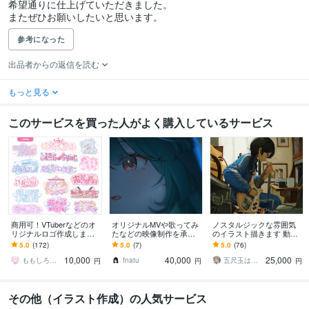
希望通りに仕上げていただきました。

またぜひお願いしたいと思います。
参考になった
出品者からの返信を読む
もっと見る
このサービスを買った人がよく購入しているサービス
商用可！VTuberなどのオ
オリジナルMVや歌ってみ
ノスタルジックな雰囲気
リジナルロゴ作成します
たなどの映像制作を承り
のイラスト描きます 動画
安く、早く、高クオリテ
ます 人の心を動かすこと
配信、サムネイル、楽
5.0
(172)
5.0
(7)
5.0
(76)
ィで誰よりも可愛いロゴ
を意識して制作していま
曲、ジャケット、Vtuber
10,000
40,000
25,000
が欲しい方向け
す
など
ももしろ￤デザイン
fnatu
五尺玉はぜる
円
円
円
その他（イラスト作成）の人気サービス