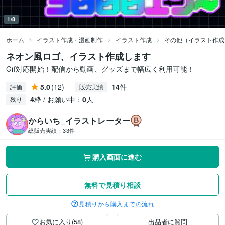
1/8
ホーム
イラスト作成・漫画制作
イラスト作成
その他（イラスト作成
ネオン風ロゴ、イラスト作成します
Gif対応開始！配信から動画、グッズまで幅広く利用可能！
5.0
(12)
14
件
評価
販売実績
4
枠 / お願い中：
0
人
残り
からいち_イラストレーター
総販売実績：
33件
購入画面に進む
無料で見積り相談
見積りから購入までの流れ
お気に入り(58)
出品者に質問