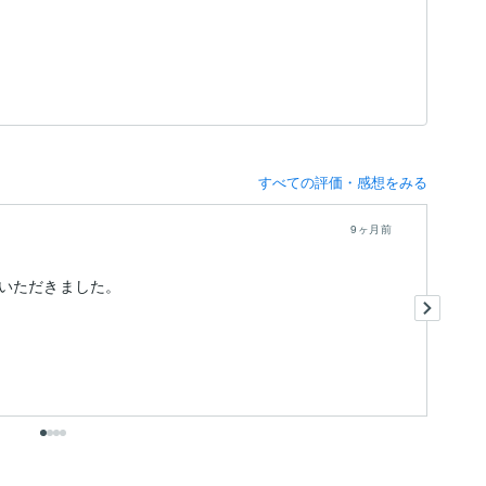
すべての評価・感想をみる
9ヶ月前
いただきました。
リ
返
想
も
出