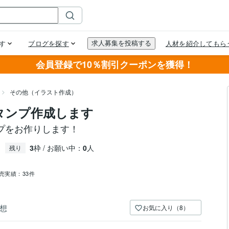
会員登録で10％割引クーポンを獲得！
その他（イラスト作成）
タンプ作成します
プをお作りします！
3
枠 / お願い中：
0
人
残り
売実績：
33件
想
お気に入り（8）