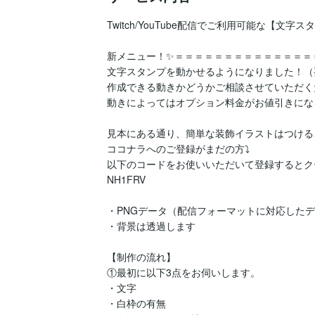
Twitch/YouTube配信でご利用可能な【文
新メニュー！✨＝＝＝＝＝＝＝＝＝＝＝＝＝＝
文字スタンプを動かせるようになりました！（
作成できる動きかどうかご相談させていただく
動きによってはオプション料金がお値引きにな
見本にある通り、簡単な装飾イラストはつける
ココナラへのご登録がまだの方⤵

以下のコードをお使いいただいて登録するとク
NH1FRV

・PNGデータ（配信フォーマットに対応したデ
・背景は透過します

【制作の流れ】

①最初に以下3点をお伺いします。

・文字

・白枠の有無
