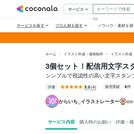
ホーム
イラスト作成・漫画制作
イラスト作成
3個セット！配信用文字ス
シンプルで視認性の高い文字スタン
4
件
5.0
(4)
販売実績
評価
からいち_イラストレーター
総販
サービス内容
購入時のお願い
評価・感