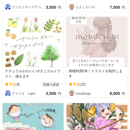
3,000
7,000
クリエイターズアパートメントチーム
えさくらいの
円
円
ナチュラルかわいいボタニカルイラ
商標利用OK！イラストを制作しま
スト、描きます
す
5.0
5.0
(9)
(23)
見積り必須
3,500
8,000
アトリエ Lapin
moudesign
円
円