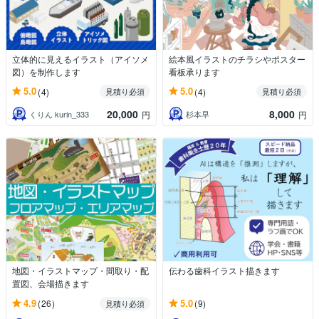
立体的に見えるイラスト（アイソメ
絵本風イラストのチラシやポスター
図）を制作します
看板承ります
5.0
5.0
(4)
(4)
見積り必須
見積り必須
20,000
8,000
くりん kurin_333
杉本早
円
円
地図・イラストマップ・間取り・配
伝わる歯科イラスト描きます
置図、会場描きます
4.9
5.0
(26)
(9)
見積り必須