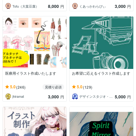
8,000
3,000
Tofu（大葉豆腐）
くあっかわらびぃ
円
円
医療用イラスト作成いたします
お希望に応えるイラスト作成します
5.0
5.0
(246)
(129)
見積り必須
3,000
5,000
jhiramat
デザインスタジオ・maru
円
円