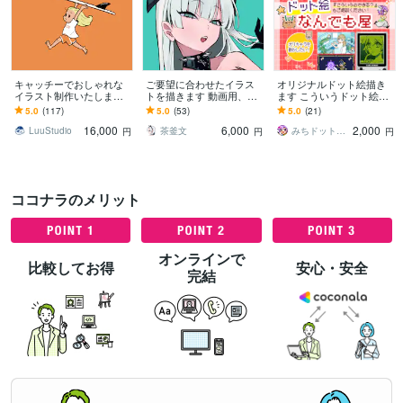
キャッチーでおしゃれな
ご要望に合わせたイラス
オリジナルドット絵描き
イラスト制作いたします
トを描きます 動画用、グ
ます こういうドット絵ほ
グッズ制作からプレゼン
ッズ用、個人用、立ち
しい！をピンポイントで
5.0
(117)
5.0
(53)
5.0
(21)
トまで幅広い用途に対応
絵、色々受け付けており
制作します！
16,000
6,000
2,000
します
ます！
LuuStudio
茶釜文
みちドットデザイン
円
円
円
ココナラのメリット
オンラインで
比較してお得
安心・安全
完結