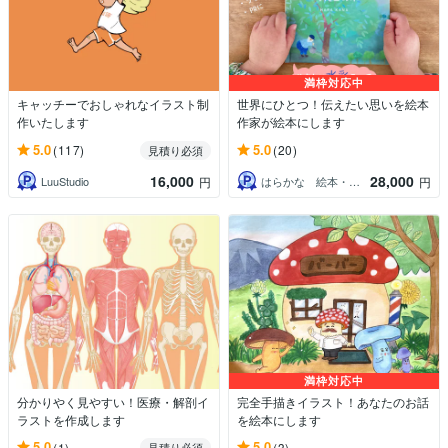
満枠対応中
キャッチーでおしゃれなイラスト制
世界にひとつ！伝えたい思いを絵本
作いたします
作家が絵本にします
5.0
5.0
(117)
(20)
見積り必須
16,000
28,000
LuuStudio
はらかな 絵本・水彩イラスト
円
円
満枠対応中
分かりやく見やすい！医療・解剖イ
完全手描きイラスト！あなたのお話
ラストを作成します
を絵本にします
5.0
5.0
(1)
(3)
見積り必須