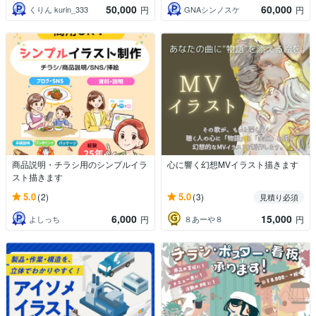
50,000
60,000
くりん kurin_333
GNAシンノスケ
円
円
商品説明・チラシ用のシンプルイラ
心に響く幻想MVイラスト描きます
スト描きます
5.0
5.0
(2)
(3)
見積り必須
6,000
15,000
よしっち
８あーや８
円
円