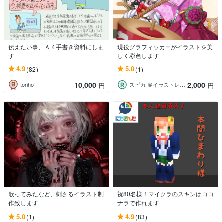
伝えたい事、Ａ４手書き資料にしま
現役グラフィッカーがイラストを美
す
しく彩色します
4.9
5.0
(82)
(1)
10,000
2,000
toriho
スピカ ＠イラストレーター
円
円
歌ってみたなど、刺さるイラスト制
祝80名様！マイクラのスキンはココ
作致します
ナラで作れます
5.0
4.9
(1)
(83)