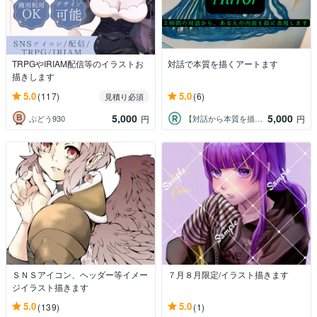
TRPGやIRIAM配信等のイラストお
対話で本質を描くアートます
描きします
5.0
5.0
(117)
(6)
見積り必須
5,000
5,000
ぶどう930
【対話から本質を描くアーティスト】 寂琵
円
円
ＳＮＳアイコン、ヘッダー等イメー
７月８月限定/イラスト描きます
ジイラスト描きます
5.0
5.0
(139)
(1)