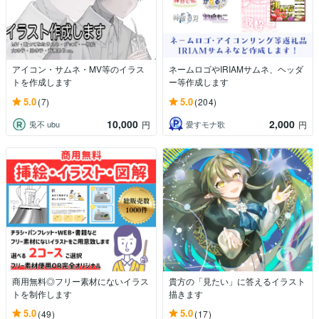
アイコン・サムネ・MV等のイラス
ネームロゴやIRIAMサムネ、ヘッダ
トを作成します
ー等作成します
5.0
5.0
(7)
(204)
10,000
2,000
兎不 ubu
愛すモナ歌
円
円
商用無料◎フリー素材にないイラス
貴方の「見たい」に答えるイラスト
トを制作します
描きます
5.0
5.0
(49)
(17)