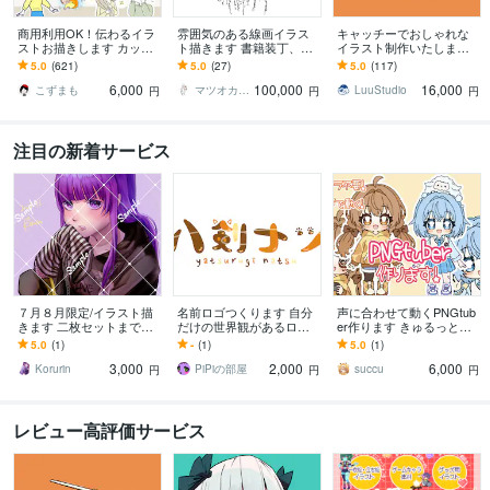
商用利用OK！伝わるイラ
雰囲気のある線画イラス
キャッチーでおしゃれな
ストお描きします カット
ト描きます 書籍装丁、シ
イラスト制作いたします
イラストや漫画等、ご希
ョップビジュアルなどに
グッズ制作からプレゼン
5.0
(621)
5.0
(27)
5.0
(117)
望に合わせて作成致しま
キャッチーな線画を！
トまで幅広い用途に対応
6,000
100,000
16,000
す！
します
こずまも
マツオカ ヨウスケ
LuuStudio
円
円
円
注目の新着サービス
７月８月限定/イラスト描
名前ロゴつくります 自分
声に合わせて動くPNGtub
きます 二枚セットまで対
だけの世界観があるロゴ
er作ります きゅるっとカ
応可能/おひねり大歓迎
にしてみませんか？
ワイイに全振りしたモデ
5.0
(1)
-
(1)
5.0
(1)
ル作ります！
3,000
2,000
6,000
Korurin
PiPiの部屋
succu
円
円
円
レビュー高評価サービス