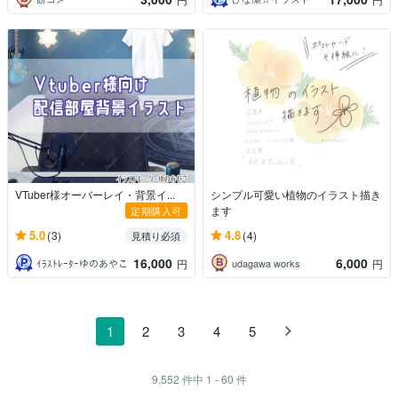
VTuber様オーバーレイ・背景イ...
シンプル可愛い植物のイラスト描き
ます
定期購入可
5.0
4.8
(3)
(4)
見積り必須
16,000
6,000
ｲﾗｽﾄﾚｰﾀｰゆのあやこ
udagawa works
円
円
1
2
3
4
5
9,552
件中
1 - 60
件