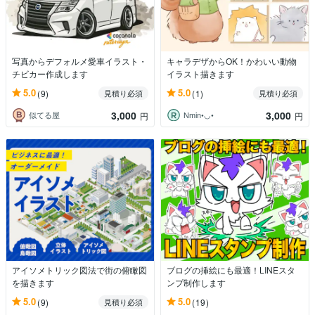
写真からデフォルメ愛車イラスト・
キャラデザからOK！かわいい動物
チビカー作成します
イラスト描きます
5.0
5.0
(9)
(1)
見積り必須
見積り必須
3,000
3,000
似てる屋
Nmin•◡•
円
円
アイソメトリック図法で街の俯瞰図
ブログの挿絵にも最適！LINEスタ
を描きます
ンプ制作します
5.0
5.0
(9)
(19)
見積り必須