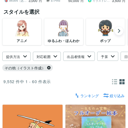
3,000
50,000
3,500
お探しの方へ。
おすすめです。
AKARI（あかり）
El Pino
イラストレーターマツ
円
円
円
スタイルを選択
アニメ
ゆるふわ・ほんわか
ポップ
提供方法
対応範囲
出品者情報
予算
日
その他（イラスト作成）
9,552
件中
1 - 60
件表示
ランキング
絞り込み