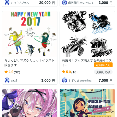
20,000
3,000
もっさんみいこ
歯科衛生士のぺにょ
円
円
ちょっぴりマヌケたカットイラスト
商用可！グッズ映えする墨絵イラス
描きます
ト...
定期購入可
4.9
5.0
(32)
(10)
見積り必須
3,000
7,000
sao2
すずりまsuzurima
円
円