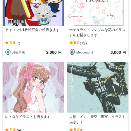
アイコンや1枚絵可愛い絵描きます
ナチュラル・シンプルな花のイラス
トをお描きします
5.0
5.0
(7)
(12)
2,000
3,000
月夜未来
Meguuuumi
円
円
レトロなイラストを描きます
人物、メカ、架空、現実、イラスト
描きます
5.0
5.0
(54)
(6)