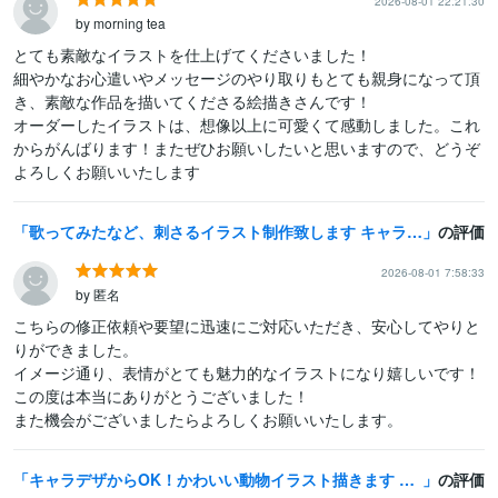
2026-08-01 22:21:30
by morning tea
とても素敵なイラストを仕上げてくださいました！

細やかなお心遣いやメッセージのやり取りもとても親身になって頂
き、素敵な作品を描いてくださる絵描きさんです！

オーダーしたイラストは、想像以上に可愛くて感動しました。これ
からがんばります！またぜひお願いしたいと思いますので、どうぞ
よろしくお願いいたします
歌ってみたなど、刺さるイラスト制作致します キャラクターが「そこにいる」かのようなイラストを描きます
の評価
2026-08-01 7:58:33
by 匿名
こちらの修正依頼や要望に迅速にご対応いただき、安心してやりと
りができました。

イメージ通り、表情がとても魅力的なイラストになり嬉しいです！

この度は本当にありがとうございました！

また機会がございましたらよろしくお願いいたします。
キャラデザからOK！かわいい動物イラスト描きます 先着3名様のみ500円以下の差分ひとつ無料！
の評価