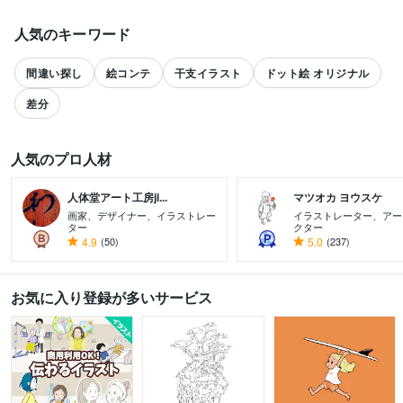
人気のキーワード
間違い探し
絵コンテ
干支イラスト
ドット絵 オリジナル
差分
人気のプロ人材
人体堂アート工房ji...
マツオカ ヨウスケ
画家、デザイナー、イラストレー
イラストレーター、アー
ター
クター
すべて見る
4.9
(50)
5.0
(237)
お気に入り登録が多いサービス