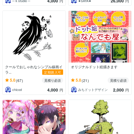
4,000
26,000
─ k studio ─
⚫︎SAYA⚫︎
円
円
クールでおしゃれなシンプル線画イ
オリジナルドット絵描きます
ラ...
定期購入可
5.0
5.0
(67)
(21)
見積り必須
見積り必須
4,000
2,000
chicod
みちドットデザイン
円
円