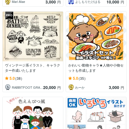
3,000
10,000
Mari Atae
よしもりたけはる
円
円
ヴィンテージ系イラスト、キャラク
かわいい動物キャラ★人物や小物セ
ター作成いたします
ットも作成します
5.0
5.0
(38)
(35)
20,000
3,000
RABBITFOOT GRAPHIC
わーか
円
円