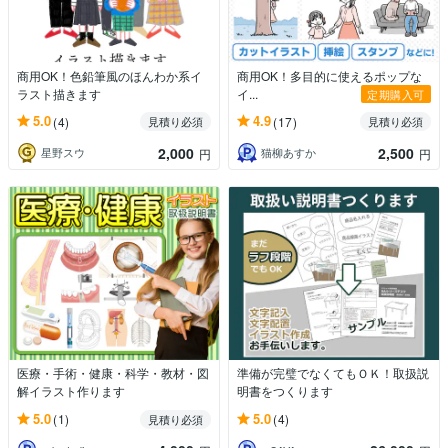
商用OK！色鉛筆風のほんわか系イ
商用OK！多目的に使えるポップな
ラスト描きます
イ...
定期購入可
5.0
4.9
(4)
(17)
見積り必須
見積り必須
2,000
2,500
星野スウ
猫柳あすか
円
円
医療・手術・健康・科学・教材・図
準備が完璧でなくてもＯＫ！取扱説
解イラスト作ります
明書をつくります
5.0
5.0
(1)
(4)
見積り必須