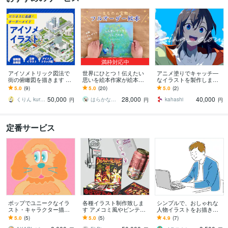
満枠対応中
アイソメトリック図法で
世界にひとつ！伝えたい
アニメ塗りでキャッチ―
街の俯瞰図を描きます ビ
思いを絵本作家が絵本に
なイラストを製作します
ジネス資料に最適！オー
します 出版用やプレゼン
動画、個人観賞、アイコ
5.0
(9)
5.0
(20)
5.0
(2)
ダーメイド俯瞰図・アイ
トに。水彩タッチで温か
ン、表紙など様々な用途
50,000
28,000
40,000
ソメ図制作
みのあるオリジナル絵本
に！
くりん kurin_333
はらかな 絵本・水彩イラスト
kahashi
円
円
円
定番サービス
ポップでユニークなイラ
各種イラスト制作致しま
シンプルで、おしゃれな
スト・キャラクター描き
す アメコミ風やビンテー
人物イラストをお描きし
ます 親しみやすく、イン
ジ風などお任せ下さい。
ます 商用利用OK！アイコ
5.0
(5)
5.0
(5)
4.9
(7)
パクトのあるイラストを
ン・挿絵・似顔絵などに