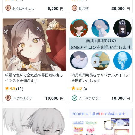
6,500
20,000
おうばやしかい
貴乃弦
円
円
綺麗な色味で空気感や雰囲気の出る
商用利用可能なオリジナルアイコン
イラストを描きます
を制作いたします
4.9
5.0
(12)
(3)
10,000
10,000
いけのほとり
よこやまななこ
円
円