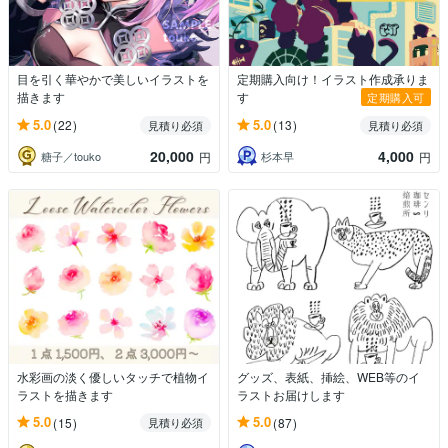
目を引く華やかで美しいイラストを
定期購入向け！イラスト作成承りま
描きます
す
定期購入可
5.0
5.0
(22)
(13)
見積り必須
見積り必須
20,000
4,000
糖子／touko
杉本早
円
円
水彩画の淡く優しいタッチで植物イ
グッズ、表紙、挿絵、WEB等のイ
ラストを描きます
ラストお届けします
5.0
5.0
(15)
(87)
見積り必須