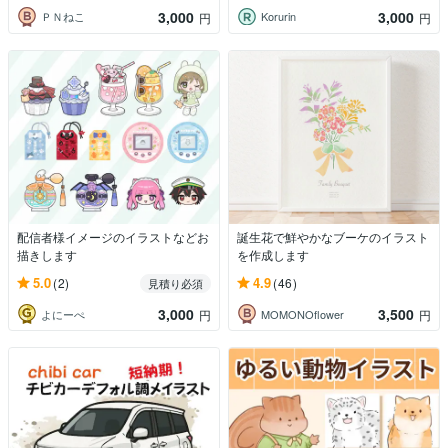
3,000
3,000
ＰＮねこ
Korurin
円
円
配信者様イメージのイラストなどお
誕生花で鮮やかなブーケのイラスト
描きします
を作成します
5.0
4.9
(2)
(46)
見積り必須
3,000
3,500
よにーぺ
MOMONOflower
円
円