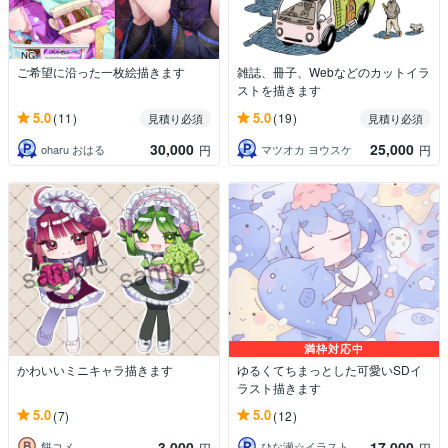
ご希望に沿った一枚絵描きます
雑誌、冊子、Webなどのカットイラ
ストを描きます
5.0
5.0
(11)
(19)
見積り必須
見積り必須
30,000
25,000
oharu おはる
マツオカ ヨウスケ
円
円
満枠対応中
かわいいミニキャラ描きます
ゆるくてちまっとした可愛いSDイ
ラスト描きます
5.0
5.0
(7)
(12)
3,000
17,000
餅コメ
ひな瀬☆イラスト
円
円