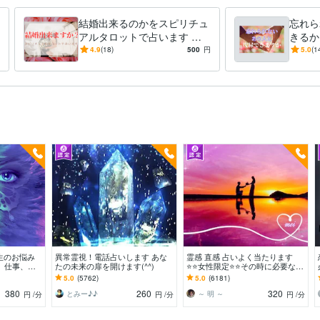
結婚出来るのかをスピリチュ
忘れら
アルタロットで占います 結
きるか
婚したいが話が進まない！相
ことだ
4.9
(18)
500
円
5.0
(1
手がいない！等お困りの皆様
がる関
へ
人生のお悩み
異常霊視！電話占いします あな
霊感 直感 占いよく当たります
愛、仕事、金
たの未来の扉を開けます(^^)
⭐️⭐️女性限定⭐️⭐️その時に必要な占
、介護、子育
術で鑑定致します
5.0
(5762)
5.0
(6181)
380
260
320
とみー♪♪
～ 明 ～
円
/分
円
/分
円
/分