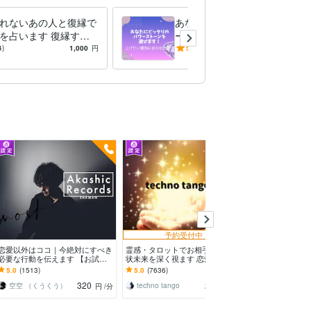
れないあの人と復縁で
あなたの運気UPパワースト
を占います 復縁する
ーン鑑定します 運気を上げ
けではなく、先につな
たいと持っているけど、イマ
4)
1,000
円
5.0
(1)
1,500
円
係構築をお手伝い！
イチと感じてるアナタへ
予約受付中
今すぐ
恋愛以外はココ｜今絶対にすべき
霊感・タロットでお相手の本音現
霊視×タロット
必要な行動を伝えます 【お試し5
状未来を深く視ます 恋愛・仕
を鑑定します 
分鑑定OK】シャーマニズムは心
事・家族・人間関係の本質を見抜
て、心地良い毎
5.0
(1513)
5.0
(7636)
5.0
(5453)
を軽くする特効薬。
きスピード解決へ
サポート付）
320
280
空空 （くうくう）
techno tango
結愛（ゆあ）
円
/分
円
/分