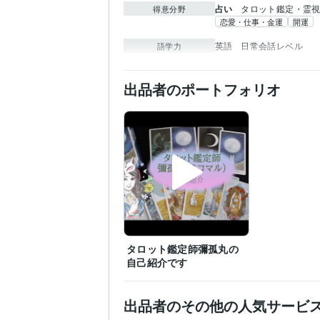
占い
タロット鑑定・霊
得意分野
恋愛・仕事・金運
開運
英語
日常会話レベル
語学力
出品者のポートフォリオ
タロット鑑定師彌孤丸の
自己紹介です
出品者のその他の人気サービ