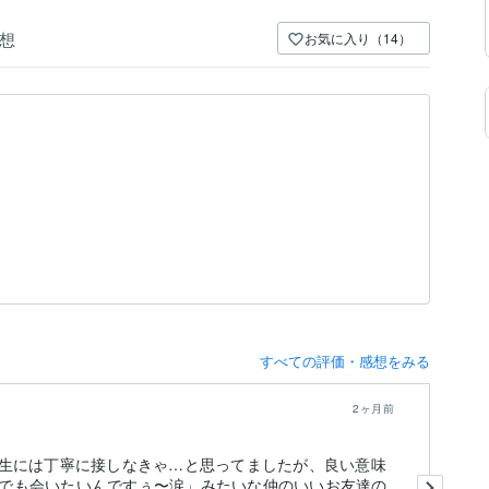
想
お気に入り（14）
すべての評価・感想をみる
2ヶ月前
生には丁寧に接しなきゃ…と思ってましたが、良い意味
少
) でも会いたいんですぅ〜涙」みたいな仲のいいお友達の
安