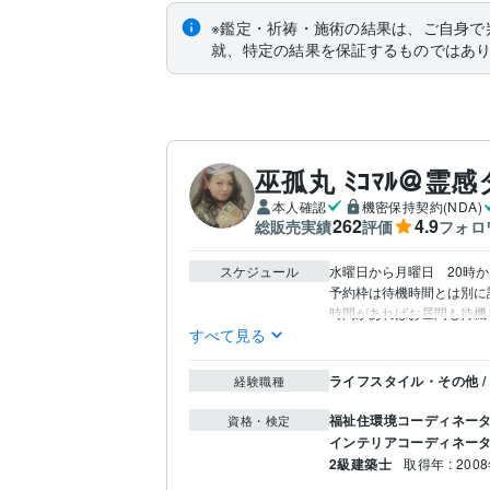
※鑑定・祈祷・施術の結果は、ご自身で
就、特定の結果を保証するものではあ
巫孤丸 ﾐｺﾏﾙ＠霊
本人確認
機密保持契約(NDA)
262
4.9
総販売実績
評価
フォロ
スケジュール
水曜日から月曜日　20時か
予約枠は待機時間とは別に
時間があればお昼間も待機
すべて見る
ライフスタイル・その他 /
経験職種
福祉住環境コーディネー
資格・検定
インテリアコーディネー
2級建築士
取得年 : 200