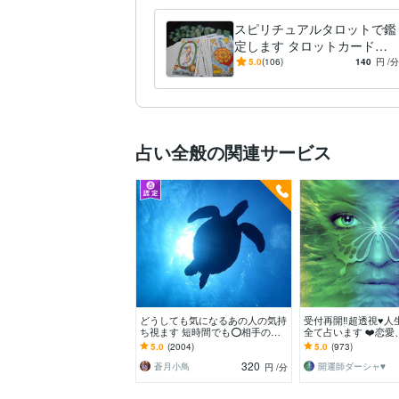
スピリチュアルタロットで鑑
定します タロットカードと
霊感を使用し、カードの奥ま
5.0
(106)
140
円
/分
で深読みします
占い全般の関連サービス
どうしても気になるあの人の気持
受付再開‼️超透視♥️
ち視ます 短時間でも⭕️相手の本
全て占います ❤️恋
音、深層心理スピーディーにお伝
銭、対人関係、住宅
5.0
(2004)
5.0
(973)
えします
てetc…
320
蒼月小鳥
開運師ダーシャ♥️
円
/分