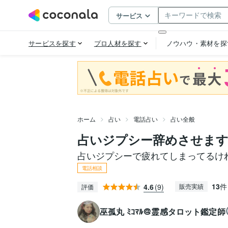
ホーム
占い
電話占い
占い全般
占いジプシー辞めさせま
占いジプシーで疲れてしまってるけ
電話相談
13
件
4.6
(9)
販売実績
評価
巫孤丸 ﾐｺﾏﾙ＠霊感タロット鑑定師