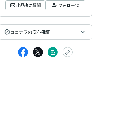
出品者に質問
フォロー
42
ココナラの安心保証
kiyonkiyonchan
しの時間でしたが、スバリ教えてくださってとても良かったです。
心できる、心地よいお話しの仕方の先生です。