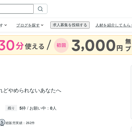
す
れどやめられないあなたへ
5
枠 / お願い中：
0
人
残り
総販売実績：
262件