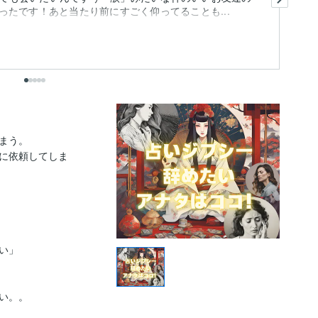
たです！あと当たり前にすごく仰ってることも...
あ
も
出
う。

に依頼してしま
」

。。
