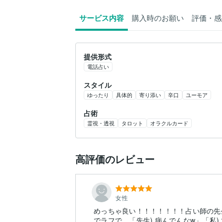
サービス内容
購入時のお願い
評価・感
提供形式
電話占い
スタイル
ゆったり
具体的
寄り添い
辛口
ユーモア
占術
霊視・透視
タロット
オラクルカード
高評価のレビュー
女性
めっちゃ良い！！！！！！！占い師の先
でラフで、「先生) 病んでんなw」「私