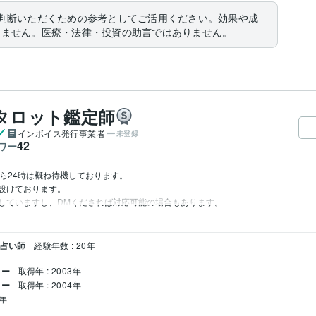
判断いただくための参考としてご活用ください。効果や成
りません。医療・法律・投資の助言ではありません。
感タロット鑑定師
インボイス発行事業者
未登録
42
ワー
ら24時は概ね待機しております。

設けております。

していますし、DMくだされば対応可能の場合もあります。
 占い師
経験年数 : 20年
ター
取得年 : 2003年
ター
取得年 : 2004年
8年