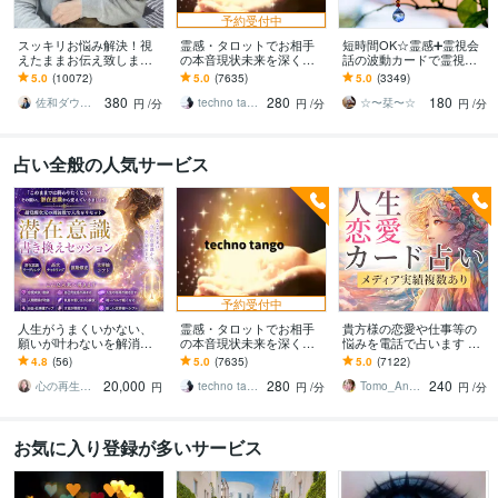
予約受付中
スッキリお悩み解決！視
霊感・タロットでお相手
短時間OK☆霊感➕霊視会
えたままお伝え致します
の本音現状未来を深く視
話の波動カードで霊視し
恋愛、結婚、人間関係、
ます 恋愛・仕事・家族・
ます 恋愛仕事家庭問題育
5.0
(10072)
5.0
(7635)
5.0
(3349)
仕事、人生、ペットの気
人間関係の本質を見抜き
児など霊視とタロット解
380
280
180
持ち等◎祈願付き
スピード解決へ
決を紐解きます
佐和ダウジング＆スピリットメンター
techno tango
☆〜栞〜☆
円
/分
円
/分
円
/分
占い全般の人気サービス
予約受付中
人生がうまくいかない、
霊感・タロットでお相手
貴方様の恋愛や仕事等の
願いが叶わないを解消し
の本音現状未来を深く視
悩みを電話で占います タ
ます 現実を変えるために
ます 恋愛・仕事・家族・
ロットカード、オラクル
4.8
(56)
5.0
(7635)
5.0
(7122)
努力したのに、自力では
人間関係の本質を見抜き
カード、ルノルマンカー
20,000
280
240
もう無理と感じている
スピード解決へ
ドを使用します
心の再生セラピスト YASUKO
techno tango
Tomo_Angel7
円
円
/分
円
/分
お気に入り登録が多いサービス