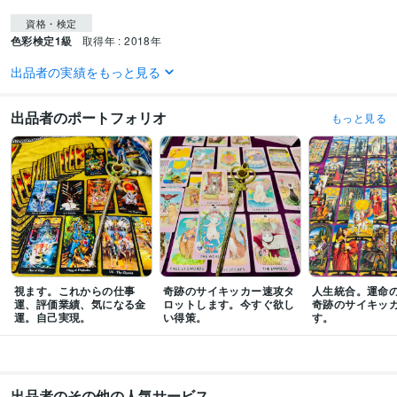
資格・検定
色彩検定1級
取得年 : 2018年
出品者の実績をもっと見る
ビジネス・クリエイティブツール
Google スプレッドシート:10年
Numbers:10年
Pages:10年
出品者のポートフォリオ
もっと見る
得意分野
占い
【恋愛仕事結婚人生全般個人バイオリズム】
【奇跡のヒーリングセ
ッション】人生全般
仕事
恋愛
人生
占い
スピリチュアル
潜在意識
タロット
西洋占星術
波動
オラクル
視ます。これからの仕事
奇跡のサイキッカー速攻タ
人生統合。運命
運、評価業績、気になる金
ロットします。今すぐ欲し
奇跡のサイキッ
運。自己実現。
い得策。
す。
出品者のその他の人気サービス