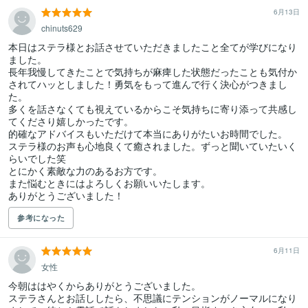
6月13日
chinuts629
本日はステラ様とお話させていただきましたこと全てが学びになり
ました。

長年我慢してきたことで気持ちが麻痺した状態だったことも気付か
されてハッとしました！勇気をもって進んで行く決心がつきまし
た。

多くを話さなくても視えているからこそ気持ちに寄り添って共感し
てくださり嬉しかったです。

的確なアドバイスもいただけて本当にありがたいお時間でした。

ステラ様のお声も心地良くて癒されました。ずっと聞いていたいく
らいでした笑

とにかく素敵な力のあるお方です。

また悩むときにはよろしくお願いいたします。

ありがとうございました！
参考になった
6月11日
女性
今朝ははやくからありがとうございました。

ステラさんとお話ししたら、不思議にテンションがノーマルになり