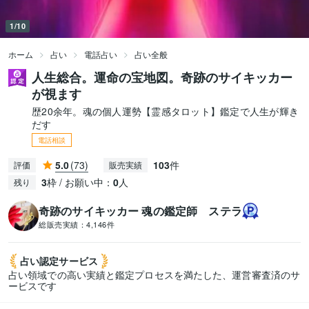
1/10
ホーム
占い
電話占い
占い全般
人生総合。運命の宝地図。奇跡のサイキッカー
が視ます
歴20余年。魂の個人運勢【霊感タロット】鑑定で人生が輝き
だす
電話相談
5.0
(73)
103
件
評価
販売実績
3
枠 / お願い中：
0
人
残り
奇跡のサイキッカー 魂の鑑定師 ステラ
総販売実績：
4,146件
占い認定
サービス
占い領域での高い実績と鑑定プロセスを満たした、運営審査済のサ
ービスです