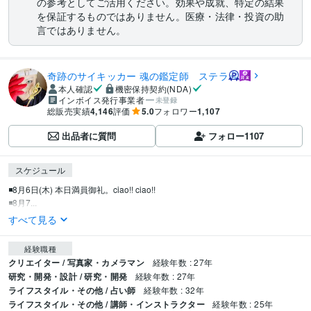
の参考としてご活用ください。効果や成就、特定の結果
を保証するものではありません。医療・法律・投資の助
言ではありません。
奇跡のサイキッカー 魂の鑑定師 ステラ
本人確認
機密保持契約(NDA)
インボイス発行事業者
未登録
総販売実績
4,146
評価
5.0
フォロワー
1,107
出品者に質問
フォロー
1107
スケジュール
◾️8月6日(木) 本日満員御礼。ciao!! ciao!!

◾️8月7...
すべて見る
経験職種
クリエイター / 写真家・カメラマン
経験年数 : 27年
研究・開発・設計 / 研究・開発
経験年数 : 27年
ライフスタイル・その他 / 占い師
経験年数 : 32年
ライフスタイル・その他 / 講師・インストラクター
経験年数 : 25年