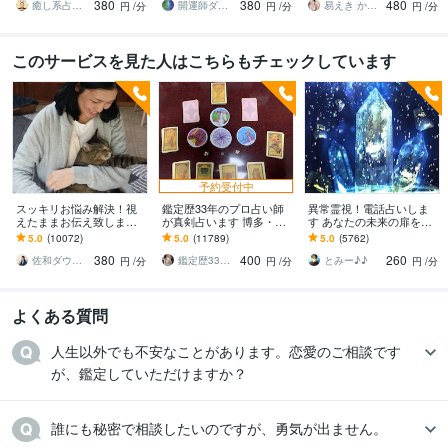
380
380
480
も一番楽な流れへ整えま
c…
せん）
癒し系占い師 まるタロー
開運師ダーシャ♥️
易えき かれん
円
/分
円
/分
円
/分
す
このサービスを見た人はこちらもチェックしています
予約受付中
スッキリお悩み解決！視
鑑定歴33年のプロ占い師
異常霊視！電話占いしま
えたままお伝え致します
が真剣占います 博多・廓
す あなたの未来の扉を開
恋愛、結婚、人間関係、
屋の純血統占い祈願師
けます(^^)
5.0
(10072)
5.0
(11789)
5.0
(5762)
仕事、人生、ペットの気
雷鳥
380
400
260
持ち等◎祈願付き
佐和ダウジング＆スピリットメンター
鑑定歴33年のプロ占い師 雷鳥
とみー♪♪
円
/分
円
/分
円
/分
よくある質問
人生以外でも不安なことがあります。恋愛のご相談です
が、鑑定していただけますか？
誰にも秘密で相談したいのですが、勇気が出ません。