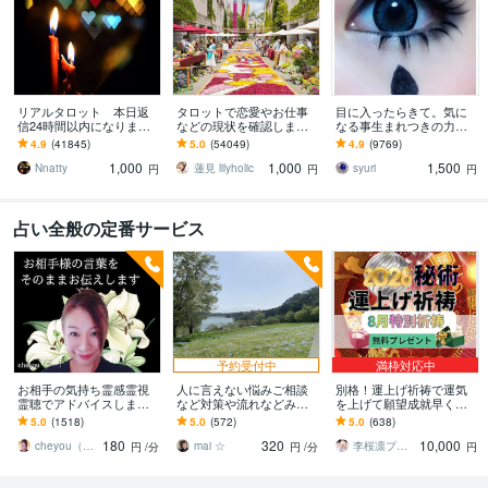
リアルタロット 本日返
タロットで恋愛やお仕事
目に入ったらきて。気に
信24時間以内になります
などの現状を確認します
なる事生まれつきの力で
❤︎タイトルをご確認くださ
アドバイスもしっかりお
視ます 視ましょう恋愛や
4.9
(41845)
5.0
(54049)
4.9
(9769)
い❤︎
届けしますので安心して
仕事などこの先など
1,000
1,000
1,500
ください♡
Nnatty
蓮見 lilyholic
syuri
円
円
円
占い全般の定番サービス
予約受付中
満枠対応中
お相手の気持ち霊感霊視
人に言えない悩みご相談
別格！運上げ祈祷で運気
霊聴でアドバイスします
など対策や流れなどみま
を上げて願望成就早くし
相手、彼、彼女の本心を
す 仕事、人間関係などタ
ます 金運・復縁・仕事・
5.0
(1518)
5.0
(572)
5.0
(638)
顕在意識から潜在意識に
ロットカードを使ってみ
人間関係縁結び祈祷！願
180
320
10,000
入り鑑定します。
ていきます♪
望・恋愛成就祈祷！
cheyou（チー）
mai ☆
李桜凛プロ祈祷師・霊視占い＠霊感タロット
円
/分
円
/分
円