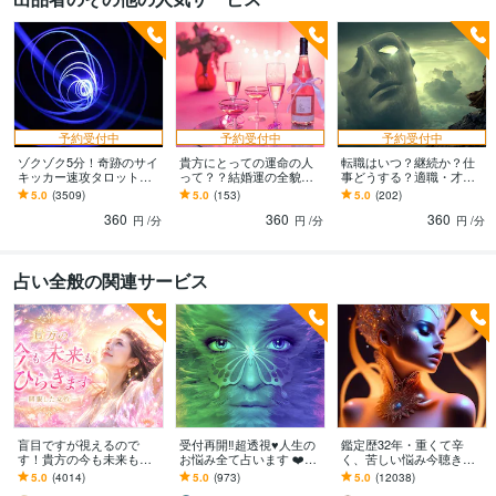
予約受付中
予約受付中
予約受付中
ゾクゾク5分！奇跡のサイ
貴方にとっての運命の人
転職はいつ？継続か？仕
キッカー速攻タロットし
って？？結婚運の全貌を
事どうする？適職・才能
ます 今すぐ欲しい得策。
視ます 【運命の人】霊感
視ます 【霊感タロット】
5.0
(3509)
5.0
(153)
5.0
(202)
貴方の現状にスパッとメ
タロットで視る外見的特
仕事運気、適職、才能、
360
360
360
スを入れましょ！
徴、年齢、人柄、財運
転職、職場の人間関係
円
/分
円
/分
円
/分
占い全般の関連サービス
盲目ですが視えるので
受付再開‼️超透視♥️人生の
鑑定歴32年・重くて辛
す！貴方の今も未来もひ
お悩み全て占います ❤️恋
く、苦しい悩み今聴きま
らきます 眠っていた才能
愛、仕事、金銭、対人関
す 辛い想い霊視とタロッ
5.0
(4014)
5.0
(973)
5.0
(12038)
と運の門を開き今も未来
係、住宅、介護、子育てet
トで視ます（病は見れま