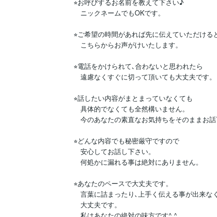
⭐︎お呼びするお名前を教えて下さい♪

　ニックネームでもOKです。

⭐︎ご希望の時間があれば先に伝えていただけると
　こちらからお声がけいたします。

⭐︎電話をかけられて､合わないと思われたら

　遠慮なくすぐに切って頂いても大丈夫です。　
⭐︎話したい内容がまとまっていなくても

　具体的でなくても全然構いません。

　今のあなたの素直なお気持ちをそのままお話
⭐︎どんな内容でも秘密厳守ですので

　安心してお話し下さい。

　何処かに漏れる事は絶対にありません。

⭐︎あなたのペースで大丈夫です。

　言葉に詰まったり､上手く伝える事が出来なく
　大丈夫です。

　私はあなたの絶対の味方です^ ^
