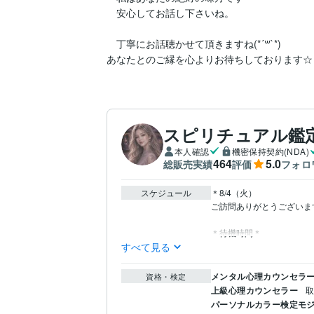
　安心してお話し下さいね。

　丁寧にお話聴かせて頂きますね(*´꒳`*)

あなたとのご縁を心よりお待ちしております☆
スピリチュアル鑑定士
本人確認
機密保持契約(NDA)
464
5.0
総販売実績
評価
フォロ
スケジュール
＊8/4（火）

ご訪問ありがとうございます(*´
＊待機時間＊
すべて見る
メンタル心理カウンセラ
資格・検定
上級心理カウンセラー
取
パーソナルカラー検定モジ