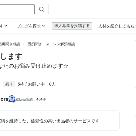
愚痴聞き相談
愚痴聞き・ストレス解消相談
きします
なたのお悩み受け止めます☆
5
枠 / お願い中：
0
人
残り
ra
総販売実績：
464件
実績を維持した、信頼性の高い出品者のサービスです