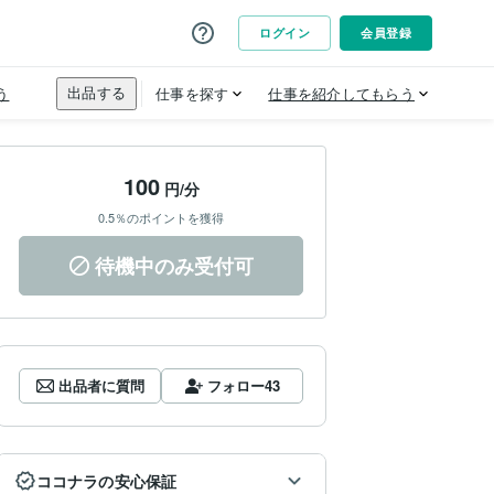
100
円/分
0.5％のポイントを獲得
待機中のみ受付可
出品者に質問
フォロー
43
ココナラの安心保証