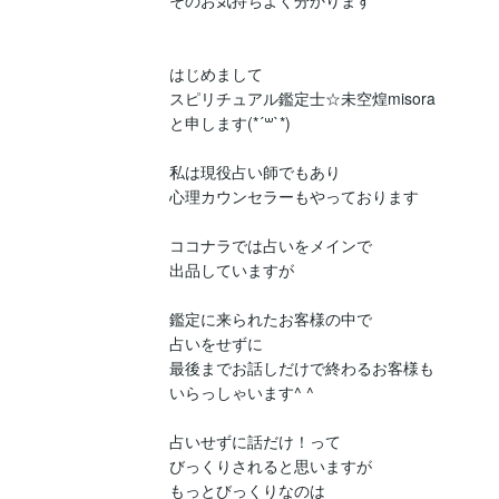
そのお気持ちよく分かります

はじめまして

スピリチュアル鑑定士☆未空煌misora

と申します(*´꒳`*)

私は現役占い師でもあり

心理カウンセラーもやっております

ココナラでは占いをメインで

出品していますが

鑑定に来られたお客様の中で

占いをせずに

最後までお話しだけで終わるお客様も

いらっしゃいます^ ^

占いせずに話だけ！って

びっくりされると思いますが

もっとびっくりなのは
