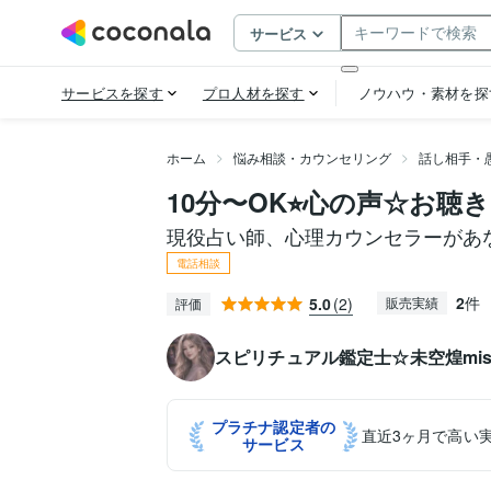
ホーム
悩み相談・カウンセリング
話し相手・
10分〜OK⭐︎心の声☆お聴
現役占い師、心理カウンセラーがあ
電話相談
2
件
5.0
(2)
販売実績
評価
スピリチュアル鑑定士☆未空煌miso
プラチナ認定者の
直近3ヶ月で高い
サービス