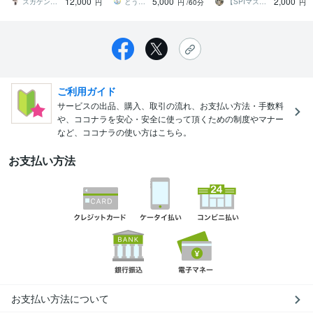
12,000
5,000
2,000
でお悩みを解決
言語化！
語131問）
スガケン｜採用者の心をがっちり掴む転職術
とうま｜書類通過率を上げる転職サポート
【SPIマスター】カズマ
円
円
/60分
円
ご利用ガイド
サービスの出品、購入、取引の流れ、お支払い方法・手数料
や、ココナラを安心・安全に使って頂くための制度やマナー
など、ココナラの使い方はこちら。
お支払い方法
お支払い方法について