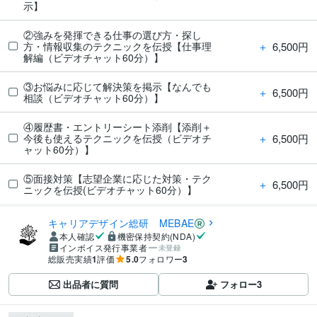
示】
②強みを発揮できる仕事の選び方・探し
＋
6,500円
方・情報収集のテクニックを伝授【仕事理
解編（ビデオチャット60分）】
③お悩みに応じて解決策を掲示【なんでも
＋
6,500円
相談（ビデオチャット60分）】
④履歴書・エントリーシート添削【添削＋
＋
6,500円
今後も使えるテクニックを伝授（ビデオチ
ャット60分）】
⑤面接対策【志望企業に応じた対策・テク
＋
6,500円
ニックを伝授(ビデオチャット60分）】
キャリアデザイン総研 MEBAE
本人確認
機密保持契約(NDA)
インボイス発行事業者
未登録
総販売実績
1
評価
5.0
フォロワー
3
出品者に質問
フォロー
3