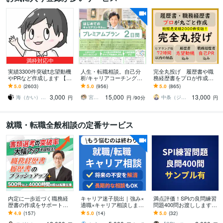
満枠対応中
実績3300件突破❗️志望動機
人生・転職相談。自己分
完全丸投げ 履歴書や職
やPRなど作成します 【多
析/キャリアコーチングし
務経歴書をプロが作成し
くの書類通過＆内定実
ます カウンセリング＆や
ます ゼロから作成代行/ポ
5.0
(2603)
5.0
(956)
5.0
(865)
績】転職・就職活動の
りたいこと言語化方法解
イント解説付 総販売実
3,000
15,000
13,000
「核」を提供
説＆自己探索ナビ納品
績2000件突破
海（かい）＠応募書類のプロフェッショナル
宮内 利亮 キャリアコンサルタント
中条（ジョインキャリアオフィス）
円
円
/90分
円
就職・転職全般相談の定番サービス
内定に一歩近づく職務経
キャリア迷子脱出｜強み×
満点評価！SPIの良問練習
歴書の作成をサポートし
適職×キャリア相談します
問題400問お渡しします
ます 50業種以上2000時間
就職や転職に悩むあなた
わかりやすい解説付き練
4.9
(157)
5.0
(14)
5.0
(32)
を超える転職支援の実績
の強みと働き方を最短で
習問題（非言語269問・言