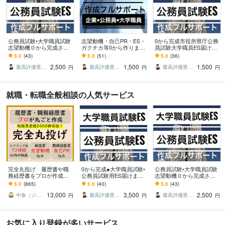
Word:20年
得意分野
学習指導・資格・キャリア相談
国家資格キャリアコンサルタント
公務員試験•大学職員試験
志望動機・自己PR・ES・
0から完成市役所県庁公務
ビジネス代行・事務代行
元リクルートで人材育成歴10年
元リクルート(資
志望動機０から完成させ
ガクチカ等0から作ります
員試験大学職員ES届けま
ます 合格多数最短1日●大
合格多数0から完成/最短2
す 最短1日合格多数●県庁
料・企画書作成サポート）
5.0
(43)
5.0
(51)
5.0
(36)
学職員試験•公務員•企業志
日●企業•公務員•大学職員
市役所公務員試験大学職
2,500
1,500
1,500
望動機自己PR
就職試験
員企業志望動機等
最高評価受賞プラチナランクライター桜
最高評価受賞プラチナランクライター桜
最高評価受賞プラチナランクライター桜
円
円
円
学歴
同志社大学
2004年3月 ~ 2008年2月
就職・転職全般相談の人気サービス
語学力
英語
日常会話レベル
完全丸投げ 履歴書や職
0から完成●大学職員試験•
公務員試験•大学職員試験
務経歴書をプロが作成し
公務員試験用ES届けます
志望動機０から完成させ
ます ゼロから作成代行/ポ
合格多数最短1日●大学職
ます 合格多数最短1日●大
5.0
(865)
5.0
(40)
5.0
(43)
イント解説付 総販売実
員試験•公務員•企業志望動
学職員試験•公務員•企業志
13,000
3,500
2,500
績2000件突破
機自己PR
望動機自己PR
中条（ジョインキャリアオフィス）
最高評価受賞プラチナランクライター桜
最高評価受賞プラチナランクライター桜
円
円
円
お気に入り登録が多いサービス