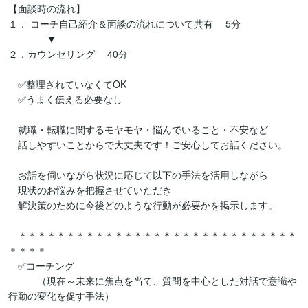
【面談時の流れ】

１． コーチ自己紹介＆面談の流れについて共有 　5分

　　　　▼

２．カウンセリング 　40分

　✅整理されていなくてOK

　✅うまく伝える必要なし

　就職・転職に関するモヤモヤ・悩んでいること・不安など

　話しやすいことからで大丈夫です！ご安心してお話ください。

　お話を伺いながら状況に応じて以下の手法を活用しながら

　現状のお悩みを把握させていただき

　解決策のために今後どのような行動が必要かを掲示します。

　＊＊＊＊＊＊＊＊＊＊＊＊＊＊＊＊＊＊＊＊＊＊＊＊＊＊＊＊＊
＊＊＊＊

　✅コーチング

　　　（現在～未来に焦点を当て、質問を中心とした対話で意識や
行動の変化を促す手法）
