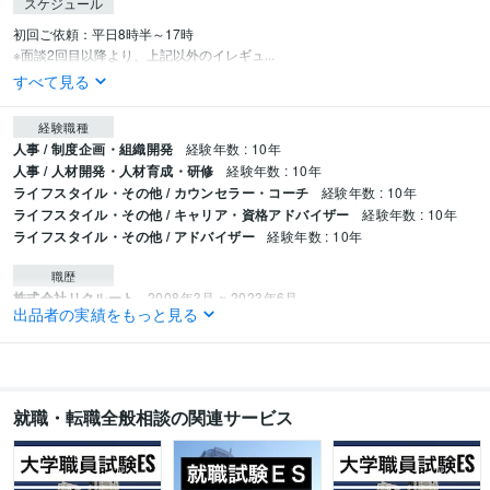
スケジュール
初回ご依頼：平日8時半～17時

※面談2回目以降より、上記以外のイレギュ...
すべて見る
経験職種
人事 / 制度企画・組織開発
経験年数 : 10年
人事 / 人材開発・人材育成・研修
経験年数 : 10年
ライフスタイル・その他 / カウンセラー・コーチ
経験年数 : 10年
ライフスタイル・その他 / キャリア・資格アドバイザー
経験年数 : 10年
ライフスタイル・その他 / アドバイザー
経験年数 : 10年
職歴
株式会社リクルート
2008年3月 ~ 2023年6月
出品者の実績をもっと見る
資格・検定
中学校教諭免許
取得年 : 2007年
高等学校教諭免許
取得年 : 2007年
キャリアコンサルタント
取得年 : 2023年
就職・転職全般相談の関連サービス
ビジネス・クリエイティブツール
Excel:16年
Google サイト:10年
Google スプレッドシート:10年
Google スライド:10年
Google ドキュメント:10年
PowerPoint:16年