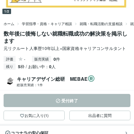
1/2
ホーム
学習指導・資格・キャリア相談
就職・転職活動の支援相談
就
数年後に後悔しない就職転職成功の解決策を掲示し
ます
元リクルート人事歴10年以上×国家資格キャリアコンサルタント
-
0
件
評価
販売実績
5
枠 / お願い中：
0
人
残り
キャリアデザイン総研 MEBAE
総販売実績：
1件
受付終了
お気に入り(1)
出品者に質問
ココナラの安心保証