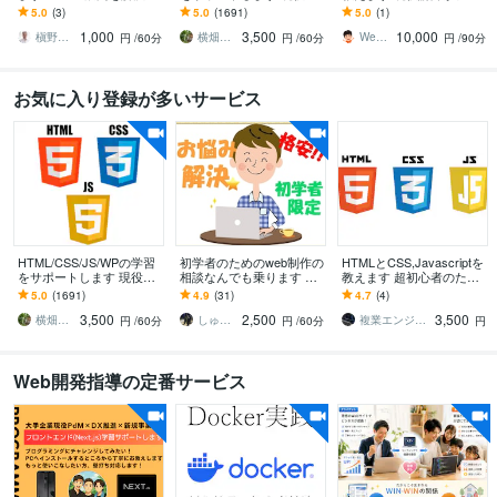
たします。
bデザイナーが丁寧にサポ
マ制作指導します
5.0
(3)
5.0
(1691)
5.0
(1)
ート！
1,000
3,500
10,000
槇野大作＠Webコーダー
横畑優樹＠横畑デザイン事務所
Web制作25年の職人｜AOKI
円
/60分
円
/60分
円
/90分
お気に入り登録が多いサービス
HTML/CSS/JS/WPの学習
初学者のためのweb制作の
HTMLとCSS,Javascriptを
をサポートします 現役We
相談なんでも乗ります H
教えます 超初心者のため
bデザイナーが丁寧にサポ
P/LPの相談、HTML/CSS
のフロントエンド入門
5.0
(1691)
4.9
(31)
4.7
(4)
ート！
のお悩み解決いたしま
3,500
2,500
3,500
す。
横畑優樹＠横畑デザイン事務所
しゅってぃ
複業エンジニア 中川
円
/60分
円
/60分
円
Web開発指導の定番サービス