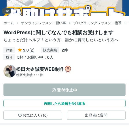
1/2
ホーム
オンラインレッスン・習い事
プログラミングレッスン・指導
WordPressに関してなんでも相談お受けします
ちょっとだけヘルプ！という方、誰かに質問したいという方へ
5.0
(2)
2
件
評価
販売実績
5
枠 / お願い中：
0
人
残り
松田大＠誠実WEB制作
総販売実績：
11件
受付休止中
再開したら通知を受け取る
お気に入り(10)
出品者に質問