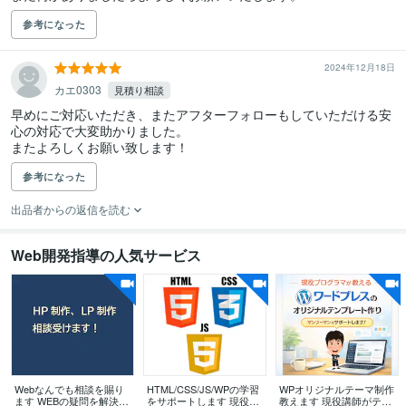
参考になった
2024年12月18日
カエ0303
見積り相談
早めにご対応いただき、またアフターフォローもしていただける安
心の対応で大変助かりました。

またよろしくお願い致します！
参考になった
出品者からの返信を読む
Web開発指導の人気サービス
Webなんでも相談を賜り
HTML/CSS/JS/WPの学習
WPオリジナルテーマ制作
ます WEBの疑問を解決い
をサポートします 現役We
教えます 現役講師がテー