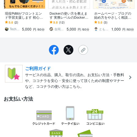
現役PdMがフロントエン
Dockerの使い方を教えま
ホームページ・ブログの
ド学習支援します 初心者
す 実務レベルのDockerの
始め方をやさしく相談の
歓迎！アイデアを最短で
使い方を教えます
ります Webやパソコンが
5.0
(2)
5.0
(12)
5.0
(3)
カタチに！MVP開発支
苦手な初心者さん向けで
5,000
5,000
1,000
援・壁打ち
す
Techパパ’ｓ
合同会社MYUKO
ともひろ77
円
/60分
円
/60分
円
/60分
ご利用ガイド
サービスの出品、購入、取引の流れ、お支払い方法・手数料
や、ココナラを安心・安全に使って頂くための制度やマナー
など、ココナラの使い方はこちら。
お支払い方法