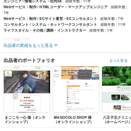
エンジニア / 情報システム・社内SE
経験年数 : 11年
Webサービス・制作 / HTMLコーダー・マークアップエンジニア
経験年数 :
7年
Webサービス・制作 / ECサイト運営・ECコンサルタント
経験年数 : 7年
コンサルタント / システム・ネットワークコンサルタント
経験年数 : 11年
ライフスタイル・その他 / 講師・インストラクター
経験年数 : 1年
職歴
出品者の実績をもっと見る
ＥＴＢＳ合同会社
2022年7月 ~ 現在
プログラミング言語・フレームワーク
出品者のポートフォリオ
もっと見る
CSS:8年
HTML:8年
JavaScript:8年
PHP:8年
VBA:17年
Visual Basic:17年
ビジネス・クリエイティブツール
WordPress:8年
Access:17年
Excel:17年
Welcart:8年
GIMP:8年
Final Cut Pro:8年
その他ツール
YAMAHA RTXシリーズ:11年
得意分野
まごころ一心 様（オンラ
MAGOCOLO SHOP 様
八王子北クリニッ
Web制作・HP作成・EC構築
気軽にご相談ください
オンラインレッス
インショップ）
（オンラインショップ）
（ホームページ
ン・アドバイス
WEBサイト
ホームページ
WordPress