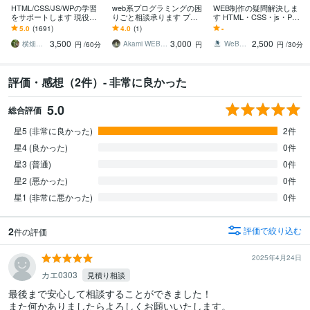
HTML/CSS/JS/WPの学習
web系プログラミングの困
WEB制作の疑問解決しま
をサポートします 現役We
りごと相談承ります プロ
す HTML・CSS・js・PH
bデザイナーが丁寧にサポ
グラミングを独学で学習
P・wordress
5.0
(1691)
4.0
(1)
-
ート！
中の方へおすすめ！
3,500
3,000
2,500
横畑優樹＠横畑デザイン事務所
Akami WEB制作
WeBuddy
円
/60分
円
円
/30分
評価・感想（2件）- 非常に良かった
5.0
総合評価
星5 (非常に良かった)
2件
星4 (良かった)
0件
星3 (普通)
0件
星2 (悪かった)
0件
星1 (非常に悪かった)
0件
2
評価で絞り込む
件の評価
2025年4月24日
カエ0303
見積り相談
最後まで安心して相談することができました！

また何かありましたらよろしくお願いいたします。