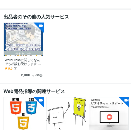
Web制作・HP作成・EC構築
WEBサイト・ECサイト・LP制作
Webサイ
ト制作・Webデザイン
WEBサイト
ホームページ
ECサイト
WordPress
出品者のその他の人気サービス
受付休止中
WordPressに関してなん
でも相談お受けします 急
いでWEBサイトを制作し
5.0
(7)
たい方、独学で分らずお
2,000
困りの方必見
円
/30分
Web開発指導の関連サービス