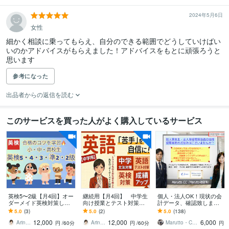
2024年5月6日
女性
細かく相談に乗ってもらえ、自分のできる範囲でどうしていけばい
いのかアドバイスがもらえました！アドバイスをもとに頑張ろうと
思います
参考になった
出品者からの返信を読む
このサービスを買った人がよく購入しているサービス
英検5〜2級【月4回】オー
継続用【月4回】 中学生
個人・法人OK！現状の会
ダーメイド英検対策しま
向け授業とテスト対策し
計データ、確認致します
す これから一緒に学習で
ます これから一緒に学習
普段の仕訳確認～決算チ
5.0
(3)
5.0
(2)
5.0
(138)
きることを楽しみにして
できるのを楽しみにして
ェックや修正まで、何で
12,000
12,000
6,000
おります！
います！
も対応可能です✨
Arin 英会話・家庭教師
Arin 英会話・家庭教師
Marutto・CC☆島
円
/60分
円
/60分
円