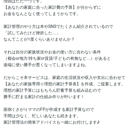
理由はただ一つです。

【あなたの家庭に合った家計費の予算】が分からずに

お金をなんとなく使ってしまうからです。

家計管理のやり方は本やSNSでたくさん紹介されているので

「試してみたけど挫折した…」

なんてことが1度くらいありませんか？

それは自分の家族状況やお金の使い方に合わない条件

（都会or地方/持ち家or賃貸/子どもの有無など…）があると

途端に使い勝手が悪くなってしまいますよね。

だからこそ本サービスは、家庭の生活状況や収入や支出に合わせて

【あなたの家族専用☆理想の家計予算表】を作成、ご提案します。

理想の家計予算にはもちろん貯蓄予算も組み込むので

勝手に貯まる家計の仕組み作りが叶います！

面倒くさがりママのFPが作成する家計予算なので

手間は少なく、忙しいあなたも続きます。

家計管理法の簡単アドバイスも一緒にお付けします♪
