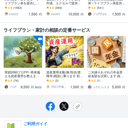
イフプラン表を提供しま
作成、エクセルで提供し
算✨ライフプラン表提供し
す 今後のライフプラン
ます 住宅購入、NISA/iDe
ます 実績2060件プロFP監
4.9
(1562)
4.9
(369)
5.0
(541)
（マネープラン）をまじ
Co、働き方、老後資金な
修✨自分で作成できるエク
1,500
10,000
1,500
めに考えたい方へ
どの検討に
セル即日納品
excelcf
excelcf
プロFP㊗️2061件✨家計コンサル相談
円
円
円
ライフプラン・家計の相談の定番サービス
実績2060プロFP✨将来備
資産運用全般(株/投信/債
ご夫婦それぞれの年金受
える資産運用を教えます 3
権等)相談に乗ります 初心
給金額を試算します 繰り
0〜90分◎NISAやiDeCo解
者歓迎FIRE達成FPが購入
下げ受給で受給額は増え
5.0
(76)
5.0
(3)
5.0
(1)
説✨持ち家売買相談もOK
前/保有資産の中立アドバ
る☆ズバリ希望年齢で試
9,500
1,500
5,000
イス
算します！
プロFP㊗️2061件✨家計コンサル相談
TED FP事務所
ふかむらさき
円
/60分
円
円
ご利用ガイド