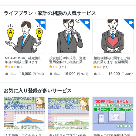
ライフプラン・家計の相談の人気サービス
NISAやiDeCo、確定拠出
投資信託や株式等、資産
相続や贈与に関するご相
年金の相談に乗ります ニ
運用全般のご相談に乗り
談に乗ります 金融機関に
ーサ・イデコ・DCは、使
ます ちょっと待って！そ
相談すると、手数料の高
5.0
(180)
5.0
(171)
5.0
(54)
いかたを間違えると逆効
れ、本当に契約して大丈
いサービスを勧誘されま
16,000
16,000
16,000
果になります
夫!?
す！
山田ゆうき ＠お金のかかりつけ医
山田ゆうき ＠お金のかかりつけ医
山田ゆうき ＠お金のかかりつけ医
円
/60分
円
/60分
円
/60分
お気に入り登録が多いサービス
入力簡単！エクセル・ラ
個別のライフプラン表を
簡単入力◎将来家計の試