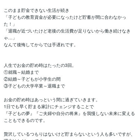
このまま貯金できない生活が続き

「子どもの教育資金が必要になったけど貯蓄が間に合わなかっ
た！」

「退職が近づいたけど老後の生活費が足りないから働き続けなき
ゃ…」

なんて後悔してからでは手遅れです。

人生でお金の貯め時はたったの3回。

①就職～結婚まで

②結婚～子どもが小学生の間

③子どもの大学卒業～退職まで

お金の貯め時はあっという間に過ぎていきます。

1日でも早く貯まる家計にチェンジすることで

『子どもの夢』『ご夫婦や自分の将来』を我慢しない未来に変える
こともできるのです。

贅沢しているつもりはないけど貯まらないという人も多いですが、
