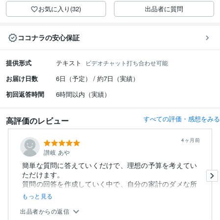
お気に入り(32)
出品者に質問
ココナラの安心保証
提供形式
テキスト
ビデオチャット打ち合わせ可能
お届け日数
6日（予定） / 約7日（実績）
初回返答時間
6時間以内（実績）
すべての評価・感想をみる
高評価のレビュー
4ヶ月前
讃岐 あや
簡単な質問に答えていくだけで、理想の予算を考えてい
ただけます。
質問の回答を作成していく中で、自分の家計のダメな所
を自覚...
もっと見る
出品者からの返信