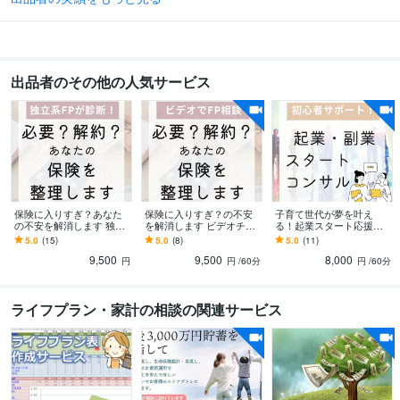
受注
保険の見直しオンライン講座受注
資格・検定
一種証券外務員
取得年 : 2023年
二種証券外務員
取得年 : 2021年
出品者のその他の人気サービス
ファイナンシャル・プランナー（AFP）
取得年 : 2011年
小学校教諭免許
取得年 : 2010年
保育士
取得年 : 2010年
幼稚園教諭免許
取得年 : 2010年
生命保険募集人
取得年 : 2022年
損害保険募集人
取得年 : 2022年
損害保険代理店資格
取得年 : 2022年
保険に入りすぎ？あなた
保険に入りすぎ？の不安
子育て世代が夢を叶え
の不安を解消します 独立
を解消します ビデオチャ
る！起業スタート応援し
ビジネス・クリエイティブツール
系FPがあなたの解約すべ
ットで独立系FPが解約す
ます 「働き方を変えたい
5.0
(15)
5.0
(8)
5.0
(11)
ペライチ:1年
Excel:10年
Google スプレッドシート:3年
Google スライド:3年
き保険・残すべき保険を
べきor残すべき保険を診
けど…」の悩みを起業家3
9,500
9,500
8,000
診断！
断
児ママがサポート☆
Google ドキュメント:3年
円
PowerPoint:10年
円
Word:10年
/60分
freee:3年
円
/60分
ChatGPT:2年
Canva:3年
WordPress:4年
Google Analytics:3年
ライフプラン・家計の相談の関連サービス