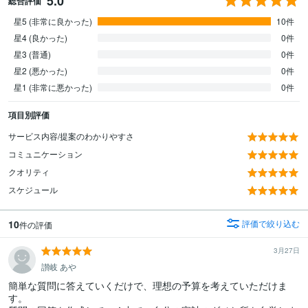
5.0
総合評価
星5 (非常に良かった)
10件
星4 (良かった)
0件
星3 (普通)
0件
星2 (悪かった)
0件
星1 (非常に悪かった)
0件
項目別評価
サービス内容/提案のわかりやすさ
コミュニケーション
クオリティ
スケジュール
10
評価で絞り込む
件の評価
3月27日
讃岐 あや
簡単な質問に答えていくだけで、理想の予算を考えていただけま
す。
