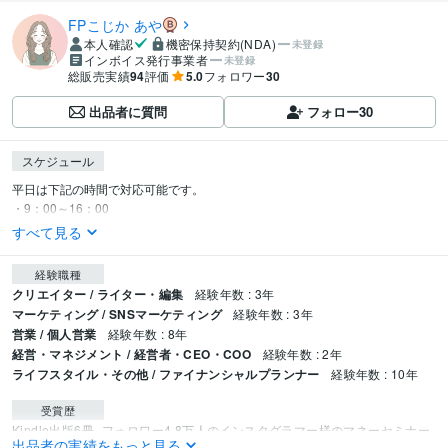
FPこじか あや
本人確認
機密保持契約(NDA)
未登録
インボイス発行事業者
未登録
総販売実績
94
評価
5.0
フォロワー
30
出品者に質問
フォロー
30
スケジュール
平日は下記の時間で対応可能です。

・9：00～16：00
すべて見る
経験職種
クリエイター / ライター・編集
経験年数 : 3年
マーケティング / SNSマーケティング
経験年数 : 3年
営業 / 個人営業
経験年数 : 8年
経営・マネジメント / 経営者・CEO・COO
経験年数 : 2年
ライフスタイル・その他 / ファイナンシャルプランナー
経験年数 : 10年
受賞歴
Kindle出版6冊
フォロワー4.8万人のインスタグラマー様のマネーセミナー
出品者の実績をもっと見る