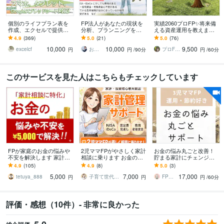
個別のライフプラン表を
FP法人があなたの現状を
実績2060プロFP✨将来備
作成、エクセルで提供し
分析、プランニングをし
える資産運用を教えます 3
ます 住宅購入、NISA/iDe
ます 現状のライフプラン
0〜90分◎NISAやiDeCo解
4.9
(369)
5.0
(21)
5.0
(76)
Co、働き方、老後資金な
を知って、理想の夢・目
説✨持ち家売買相談もOK
10,000
10,000
9,500
どの検討に
標を叶えましょう！
excelcf
お金のご相談＠FP法人PrivateFp
プロFP㊗️2061件✨家計コンサル相談
円
円
/90分
円
/60分
このサービスを見た人はこちらもチェックしています
FPが家庭のお金の悩みや
2児ママFPがやさしく家計
お金の悩み丸ごと改善！
不安を解決します 家計相
相談に乗ります お金のこ
貯まる家計にチェンジし
談に特化。お客様の生活
と、誰にも聞けない不安
ます お金の悩みも寄り添
4.9
(105)
4.9
(8)
5.0
(3)
水準に合った改善案をお
をやさしく整理します
い型の相談ならあなたら
5,000
7,000
17,000
こないます
しく貯まります
tetuya_888
子育て世代のお金の相談室 FPゆり
FPこじか あや
円
円
円
/60分
評価・感想（10件）- 非常に良かった