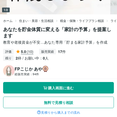
1/2
ホーム
住まい・美容・生活相談
税金・保険・ライフプラン相談
ライ
あなたを貯金体質に変える「家計の予算」を提案し
ます
教育や老後資金が不安…あなた専用「貯まる家計予算」を作成
5.0
(10)
17
件
評価
販売実績
2
枠 / お願い中：
0
人
残り
FPこじか あや
総販売実績：
94件
購入画面に進む
無料で見積り相談
見積りから購入までの流れ