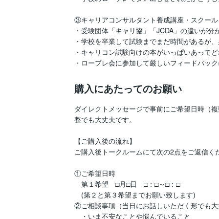
③キャリアコンサルタント養成講座・スクール
・受験団体「キャリ協」「JCDA」の違いが分か
・学校を卒業して試験までまだ時間があるが、
・キャリコン試験向けの本がいっぱいあってど
購入にあたってのお願い
ダイレクトメッセージで事前にご希望日時（複
整でも大丈夫です。

【ご購入後の流れ】

ご購入後トークルームにて次の2点をご返信くだ
①ご希望日時

　第１希望　□月□日　□：□～□：□

　(第２と第３希望までお願い致します)

②ご相談事項（当日にお話しいただく形でも大
　・いま不安なことや悩んでいること
