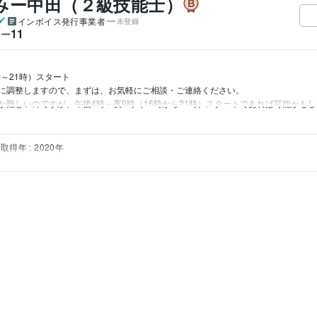
みー中田（２級技能士）
インボイス発行事業者
未登録
11
ワー
～21時）スタート

に調整しますので、まずは、お気軽にご相談・ご連絡ください。

か難しいのですが、午後4時～夜9時（16時から21時）スタートであれば可能かも
取得年 : 2020年