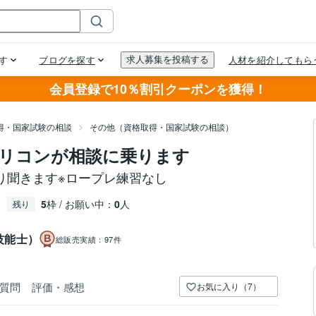
会員登録で10％割引クーポンを獲得！
得・国家試験の相談
その他（資格取得・国家試験の相談）
リコンが相談に乗ります
り聞きます※ロープレ練習なし
5
枠 / お願い中：
0
人
残り
技能士）
総販売実績：
97件
質問
評価・感想
お気に入り（7）