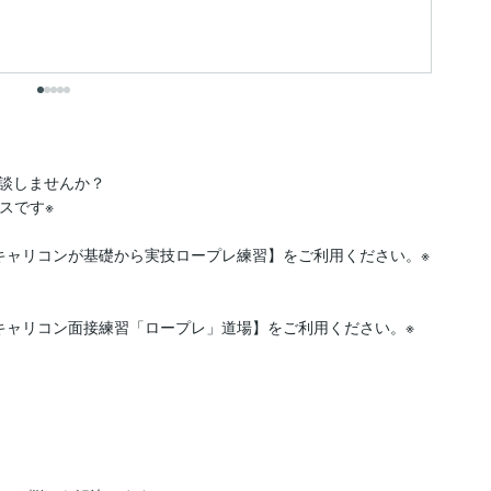
ち.
も
談しませんか？

です※
