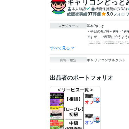
キャリコンどっと
本人確認
機密保持契約(NDA)
97
5.0
総販売実績
評価
フォロ
スケジュール
基本的には

・平日の夜7時～9時（19時
ですが、ご希望に沿うよう
（土日祝日の開催はなかな
すべて見る
キャリアコンサルタント
資格・検定
出品者のポートフォリオ