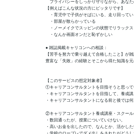
　プライバシーをしっかり守りながら、あなた
【例えばこんな状況の方にピッタリです】

　・育児中で子供がそばにいる、走り回っている
　・部屋が散らかっている

　・ノーメイクでスッピンの状態でリラックス
　・なんか画面オンだと恥ずかしい

● 雑誌掲載キャリコンへの相談：

【苦手を努力で乗り越えて合格したこと】が雑誌
豊富な「失敗」の経験とそこから得た知識を元
【このサービスの想定対象者】

①キャリアコンサルタントを目指そうと思ってい
・キャリアコンサルタントを目指して、養成講
・キャリアコンサルタントになる前と後では何
②キャリアコンサルタント養成講座・スクール
・数回通ったが、授業についていけない。

・高いお金を出したので、なんとか、活かしたい
・学校のロープレでダメ出しをされたがどうし