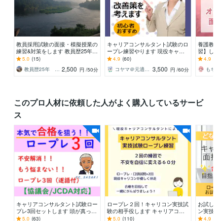
教員採用試験の面接・模擬授業の
キャリアコンサルタント試験のロ
養護教諭
練習&対策をします 教員歴25年
ープレ練習やります 現役キャリ
習】しま
新採用指導担当！ 新卒者の生の
コンから学べる実技面接試験の勉
からのア
5.0
(15)
4.9
(60)
4.9
(33
声をお届けします
強法を教えます！
2,500
3,500
教員歴25年 タカ先生
コヤマ＠元適応障害キャリアコンサルト
円
/50分
円
/60分
このプロ人材に依頼した人がよく購入しているサービ
ス
キャリアコンサルタント試験ロー
ロープレ２回！キャリコン実技試
お試しロ
プレ3回セットします 頭が真っ
験の相手役します キャリアコン
ン実技C
白・堂々巡り脱出キャリコン実技
サルタント試験合格目指して一緒
数！一緒
5.0
(63)
5.0
(110)
4.9
(57