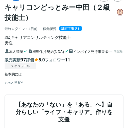
キャリコンどっとみー中田（２級
技能士）
最終ログイン：
4日前
稼働状況
対応可能です
2級キャリアコンサルティング技能士
男性
本人確認
機密保持契約(NDA)
インボイス発行事業者
未登録
97
5.0
11
販売実績
評価
フォロワー
スケジュール
基本的には
もっと見る
【あなたの「ない」を「ある」へ】自
分らしい「ライフ・キャリア」作りを
支援