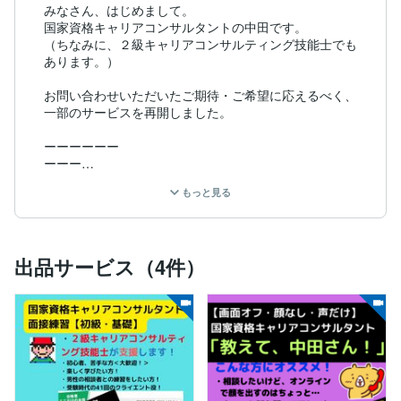
みなさん、はじめまして。 

国家資格キャリアコンサルタントの中田です。

（ちなみに、２級キャリアコンサルティング技能士でも
あります。）

お問い合わせいただいたご期待・ご希望に応えるべく、
一部のサービスを再開しました。

ーーーーーー

ーーー

ー

もっと見る
お休みいただいていた間、1on1のみ集中して学びや気
づきを得たので、それを活かしつつ、またAIなどキャリ
アコンサルタント試験で活用できそうなものもサービス
出品サービス（4件）
に取り入れています。

さて、まず、最初にお伝えしておくべきことがありま
す。

それは、ボクが他のキャリアコンサルタントの方と違う
点です。
