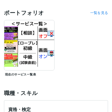
その歩みしながら、実践的に、当時していた業務とは全
ポートフォリオ
く畑違いの国家資格「キャリアコンサルタント」の勉強
一覧を見る
を通して自らのキャリアの再構築し、結果的にキャリア
コンサルタント試験にも合格ができました。

その後、２級キャリアコンサルティング技能士を取得し
ていますので、「キャリコン合格して副業はじめまし
た」的な方とは違って、「将来２級も視野に入れたい
な」という方へベースちなるノウハウを初期の段階から
ご提供できる点も割と講評です。

とまぁ、そういう背景があるので、

・一流のキャリコンに話を聞いてもらいたい！

・デキるビジネスマンに相談したい！

といった方には合わない場合もあるかもしれません。

現在のサービス一覧表
一方で、割と多くの逆境を自分自身が乗り越えてきたの
で、

・この逆境をなんとかしたいなぁ…

職種・スキル
・つらい毎日だけど一歩前に踏み出したいなぁ…

・せっかくだから、２級技能士に通じるスキルを伝授し
てほしいなぁ…

といった方には相性が良いように思います。

資格・検定