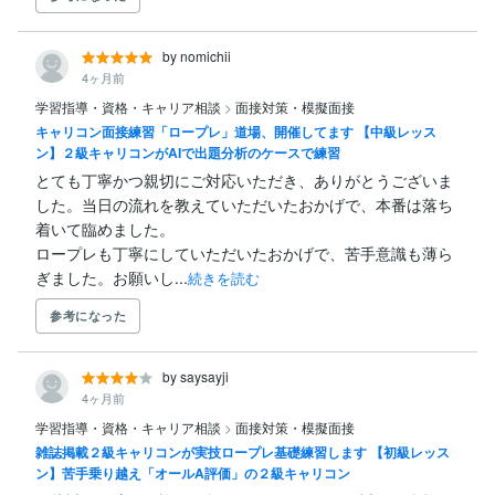
by nomichii
4ヶ月前
学習指導・資格・キャリア相談
>
面接対策・模擬面接
キャリコン面接練習「ロープレ」道場、開催してます 【中級レッス
ン】２級キャリコンがAIで出題分析のケースで練習
とても丁寧かつ親切にご対応いただき、ありがとうございま
した。当日の流れを教えていただいたおかげで、本番は落ち
着いて臨めました。

ロープレも丁寧にしていただいたおかげで、苦手意識も薄ら
ぎました。お願いし...
続きを読む
参考になった
by saysayji
4ヶ月前
学習指導・資格・キャリア相談
>
面接対策・模擬面接
雑誌掲載２級キャリコンが実技ロープレ基礎練習します 【初級レッス
ン】苦手乗り越え「オールA評価」の２級キャリコン