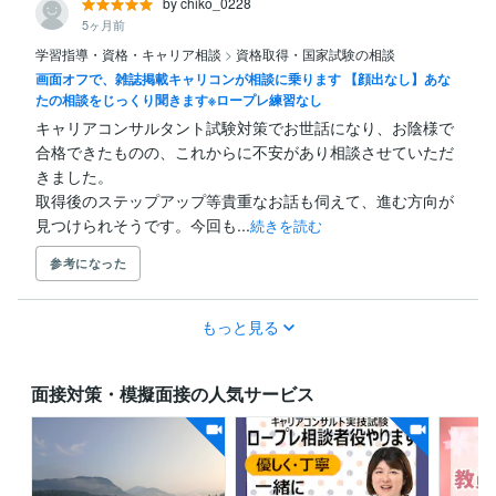
by chiko_0228
5ヶ月前
学習指導・資格・キャリア相談
>
資格取得・国家試験の相談
画面オフで、雑誌掲載キャリコンが相談に乗ります 【顔出なし】あな
たの相談をじっくり聞きます※ロープレ練習なし
キャリアコンサルタント試験対策でお世話になり、お陰様で
合格できたものの、これからに不安があり相談させていただ
きました。

取得後のステップアップ等貴重なお話も伺えて、進む方向が
見つけられそうです。今回も...
続きを読む
参考になった
もっと見る
面接対策・模擬面接の人気サービス