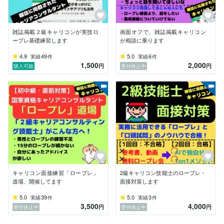
【テレビ・雑誌等のメディア出演（恥ずかしいです
が…）】

直近では「週刊東洋経済（2023年4月24日発売）」に出
雑誌掲載２級キャリコンが実技ロ
画面オフで、雑誌掲載キャリコン
させていただきました。

ープレ基礎練習します
が相談に乗ります
でも、逆境に真っ向から挑むタイプではなく自暴自棄に
4.9
49
5.0
6
実績
件
実績
件
1,500
2,000
なったり逃げたりもします。その痛みを伴いながら逆境
円
円
購入可能
受付休止中
を乗り越えて現在があります。

この自らが多く傷ついた経験こそが、他の人の痛みに共
感できるようになったように思います。

そこが他のキャリアコンサルタントの方とはかなり違う
点のように感じます。

【キャリアコンサルタントになった経緯】

数年前、キャリア面でもライフ面でもどん底な状況に遭
遇しました。

その時、誰にも相談できずに、人生途方に暮れて。

キャリコン面接練習「ロープレ」
2級キャリコン技能士のロープレ・
でも、家族もいましたし、ローンもあり。

道場、開催してます
面接対策します
どうにかしようと思ったのですが、しばらくの自暴自棄
5.0
39
5.0
3
実績
件
実績
件
を避けることはできず、そういった壮絶な期間を経て、
3,500
4,000
円
円
受付休止中
受付休止中
セカンドキャリア、セカンドライフに向けて、ようやく
歩きはじめ。
