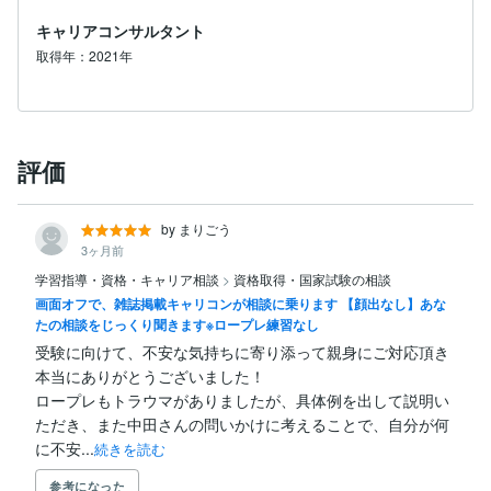
キャリアコンサルタント
【ココナラのサービス】

取得年：2021年
当時のボクのように悩んでいても誰にも相談できない人
がいるならば、ボクがキャリアコンサルタントに支援し
てもらったように、悩んでいる人を支援したいと思い、
始めました。

気になる方はお気軽にお声かけください。

評価
どうぞ、よろしくお願いします。
by まりごう
3ヶ月前
学習指導・資格・キャリア相談
>
資格取得・国家試験の相談
画面オフで、雑誌掲載キャリコンが相談に乗ります 【顔出なし】あな
たの相談をじっくり聞きます※ロープレ練習なし
受験に向けて、不安な気持ちに寄り添って親身にご対応頂き
本当にありがとうございました！

ロープレもトラウマがありましたが、具体例を出して説明い
ただき、また中田さんの問いかけに考えることで、自分が何
に不安...
続きを読む
参考になった