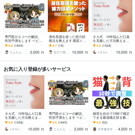
専門医がエコーの解説、
潜在意識を使った視力回
タカ式 10年悩んだ口臭
性別予測をします ベビー
復法を教えます 眼筋トレ
を克服した方法教えます
ナブ対応！11週以降のエ
ーニングだけではダメ！
本田式口臭外来でもダメ
4.8
(1845)
4.7
(18)
4.8
(1528)
コーであれば判定しま
脳のブレーキを外すメソ
だった口臭を克服した方
2,000
10,000
10,000
す。
ッド
法
とんたん 周産期専門医 超音波専門医
自力で視力回復した人
⭐︎タカ⭐︎
円
円
円
お気に入り登録が多いサービス
タカ式 10年悩んだ口臭
専門医がエコーの解説、
猫背を自分で10秒で矯正
を克服した方法教えます
性別予測をします ベビー
できる最強矯正技を教え
本田式口臭外来でもダメ
ナブ対応！11週以降のエ
ます 体の軸の第一人者
4.8
(1528)
4.8
(1845)
4.8
(52)
だった口臭を克服した方
コーであれば判定しま
が、発見した10秒ででき
10,000
2,000
4,500
法
す。
る猫背姿勢矯正法
⭐︎タカ⭐︎
とんたん 周産期専門医 超音波専門医
大本達夫＠ 姿動軸 体の軸を作る第一人者
円
円
円