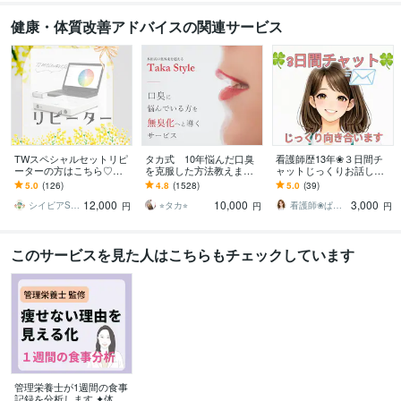
健康・体質改善アドバイスの関連サービス
TWスペシャルセットリピ
タカ式 10年悩んだ口臭
看護師歴13年❀３日間チ
ーターの方はこちら♡ま
を克服した方法教えます
ャットじっくりお話しし
す カルマの解消★インナ
本田式口臭外来でもダメ
ます 3日間あなたに寄り添
5.0
(126)
4.8
(1528)
5.0
(39)
ーチャイルドの癒し★お
だった口臭を克服した方
います❀長文OK❀お悩み
12,000
10,000
3,000
金のブロック解除
法
相談❀雑談❀
シイピアSepia
⭐︎タカ⭐︎
看護師❀ぱる❀心のケアステーション
円
円
円
このサービスを見た人はこちらもチェックしています
管理栄養士が1週間の食事
記録を分析します ​✦体重