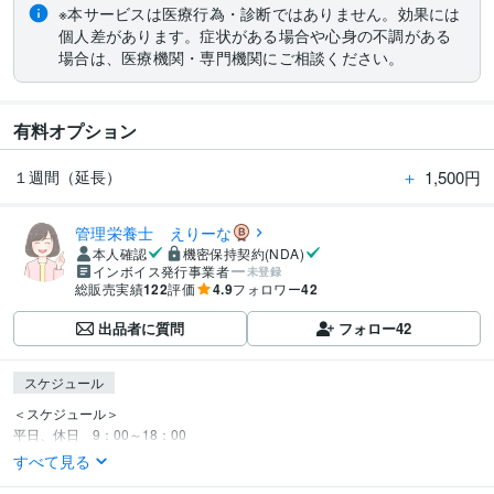
※本サービスは医療行為・診断ではありません。効果には
個人差があります。症状がある場合や心身の不調がある
場合は、医療機関・専門機関にご相談ください。
有料オプション
＋
1,500円
１週間（延長）
管理栄養士 えりーな
本人確認
機密保持契約(NDA)
インボイス発行事業者
未登録
総販売実績
122
評価
4.9
フォロワー
42
出品者に質問
フォロー
42
スケジュール
＜スケジュール＞

平日、休日　9：00～18：00
すべて見る