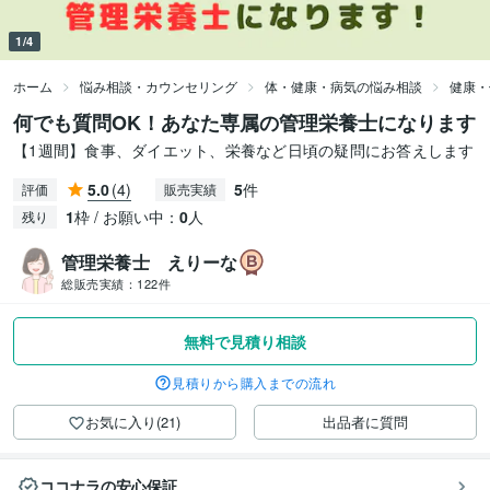
1/4
ホーム
悩み相談・カウンセリング
体・健康・病気の悩み相談
健康・
何でも質問OK！あなた専属の管理栄養士になります
【1週間】食事、ダイエット、栄養など日頃の疑問にお答えします
5.0
(4)
5
件
評価
販売実績
1
枠 / お願い中：
0
人
残り
管理栄養士 えりーな
総販売実績：
122件
無料で見積り相談
見積りから購入までの流れ
お気に入り(21)
出品者に質問
ココナラの安心保証