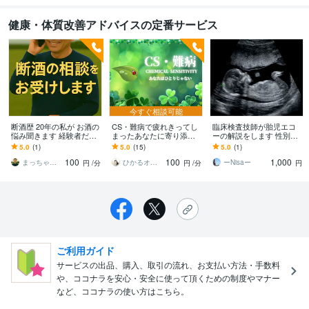
健康・体質改善アドバイスの定番サービス
今すぐ相談可能
断酒歴 20年の私が お酒の
CS・難病で疲れきってし
臨床検査技師が胎児エコ
悩み聞きます 経験者だか
まったあなたに寄り添い
ーの解説をします 性別の
ら分かる気持ちがありま
ます ◯私があなたをひと
他にもお伝え出来る範囲
5.0
(1)
5.0
(15)
5.0
(1)
す
りにさせない《化学物質
でお答えします(*^^*)
100
100
1,000
過敏症》予防・相談◎
まっちゃんabc
ひかるオアシスルーム＊LTreading
ーNisaー
円
/分
円
/分
円
ご利用ガイド
サービスの出品、購入、取引の流れ、お支払い方法・手数料
や、ココナラを安心・安全に使って頂くための制度やマナー
など、ココナラの使い方はこちら。