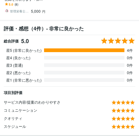
が動き出す！キレイにな
5.0
(8)
れる食習慣のヒントを見
5,000
つける✦
管理栄養士 さとうきび
円
評価・感想（4件）- 非常に良かった
5.0
総合評価
星5 (非常に良かった)
4件
星4 (良かった)
0件
星3 (普通)
0件
星2 (悪かった)
0件
星1 (非常に悪かった)
0件
項目別評価
サービス内容/提案のわかりやすさ
コミュニケーション
クオリティ
スケジュール