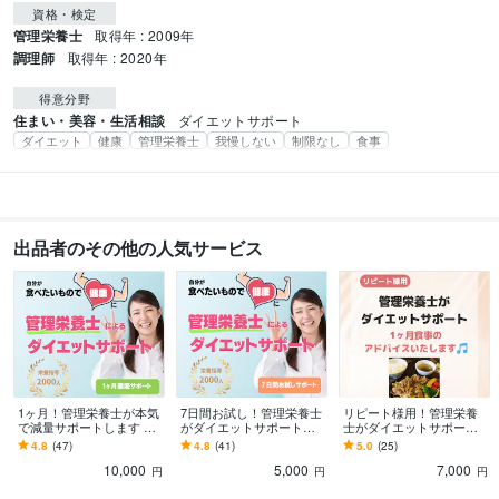
資格・検定
管理栄養士
取得年 : 2009年
調理師
取得年 : 2020年
得意分野
住まい・美容・生活相談
ダイエットサポート
ダイエット
健康
管理栄養士
我慢しない
制限なし
食事
出品者のその他の人気サービス
1ヶ月！管理栄養士が本気
7日間お試し！管理栄養士
リピート様用！管理栄養
で減量サポートします 自
がダイエットサポートし
士がダイエットサポート
分が食べたい食事でダイ
ます 自分が食べたい食事
します 1ヶ月間のマンツー
4.8
(47)
4.8
(41)
5.0
(25)
エット！マンツーマンお
で痩せる！マンツーマン
マンの食事アドバイス
10,000
5,000
7,000
食事アドバイス
の食事アドバイス
円
円
円