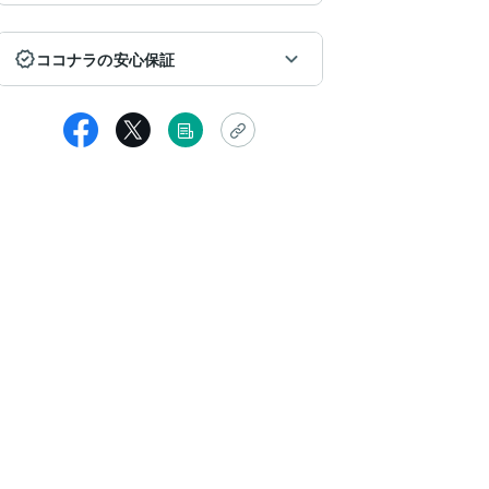
ココナラの安心保証
女性
めてでしたが、早めに対応してくださり、ありがとうございました( ´͈ ᵕ `͈
ちらの要望にも快く対応してくださり、感謝です(*ᴗ͈ˬᴗ͈)ꕤ
っと見る