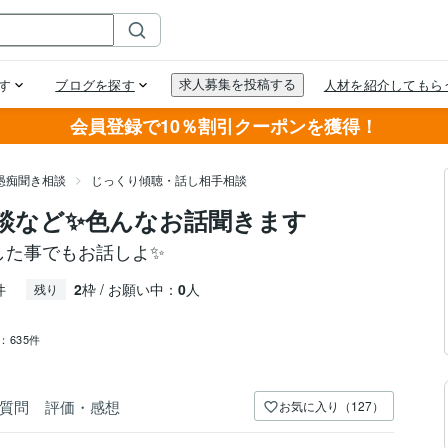
会員登録で10％割引クーポンを獲得！
愚痴聞き相談
じっくり傾聴・話し相手相談
談など✨色んなお話聞きます
とした事でもお話しよ✨
件
2
枠 / お願い中：
0
人
残り
：
635件
質問
評価・感想
お気に入り（127）