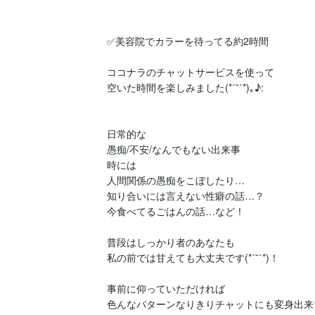
✅美容院でカラーを待ってる約2時間

ココナラのチャットサービスを使って

空いた時間を楽しみました(*ˊ˘ˋ*)｡♪:

日常的な

愚痴/不安/なんでもない出来事

時には

人間関係の愚痴をこぼしたり…

知り合いには言えない性癖の話…？

今食べてるごはんの話…など！

普段はしっかり者のあなたも

私の前では甘えても大丈夫です(*ˊ˘ˋ*)！

事前に仰っていただければ

色んなパターンなりきりチャットにも変身出来