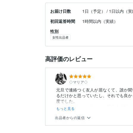
お届け日数
1日（予定） / 1日以内（
初回返答時間
1時間以内（実績）
性別
女性出品者
高評価のレビュー
◇マリア◇
元旦で連絡つく友人が居なくて、誰か聞
るだけかと思っていたし、それでも良か
度でした。
私の電波がおかしくて、お返事来る前にま
もっと見る
出品者からの返信