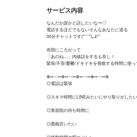
サービス内容
なんだか誰かと話したいな〜♡

電話するほどでもないそんなあなたに送る

30分チャットです(*ˊ˘ˋ*)｡♪:*

布団にころがって

「あのね…」内緒話をするも良し！

緊張/不安/憂鬱/ドキドキを発散する時間に使っ
✼••┈┈••✼••┈┈••✼••┈┈••✼••┈┈••✼

◎電話は緊張

◎スキマ時間にLINEみたいにやり取りがしたい
◎美容院の待ち時間に

◎愚痴言いたい
