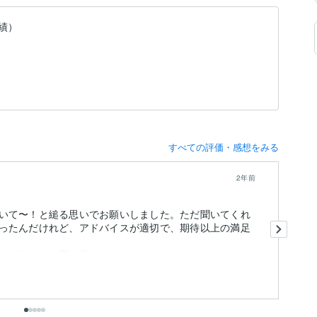
実績）
すべての評価・感想をみる
2年前
いて〜！と縋る思いでお願いしました。ただ聞いてくれ
初
ったんだけれど、アドバイスが適切で、期待以上の満足
こ
た送ったり変な事してしまいましたが、...
も