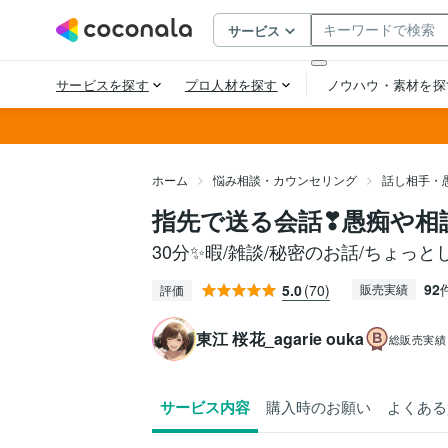
ホーム
悩み相談・カウンセリング
話し相手・
指先で送る会話❣愚痴や相
30分✨暇/雑談/秘密のお話/ちょっ
92
5.0
(70)
販売実績
評価
東江 桜花_agarie ouka
総販売実績
サービス内容
購入時のお願い
よくある