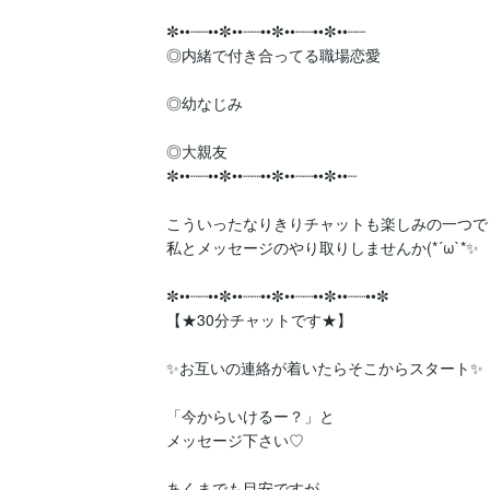
✼••┈┈••✼••┈┈••✼••┈┈••✼••┈┈

◎内緒で付き合ってる職場恋愛

◎幼なじみ

◎大親友

✼••┈┈••✼••┈┈••✼••┈┈••✼••┈

こういったなりきりチャットも楽しみの一つで

私とメッセージのやり取りしませんか(*´ω`*✨️

✼••┈┈••✼••┈┈••✼••┈┈••✼••┈┈••✼

【★30分チャットです★】

✨️お互いの連絡が着いたらそこからスタート✨

「今からいけるー？」と

メッセージ下さい♡

あくまでも目安ですが
