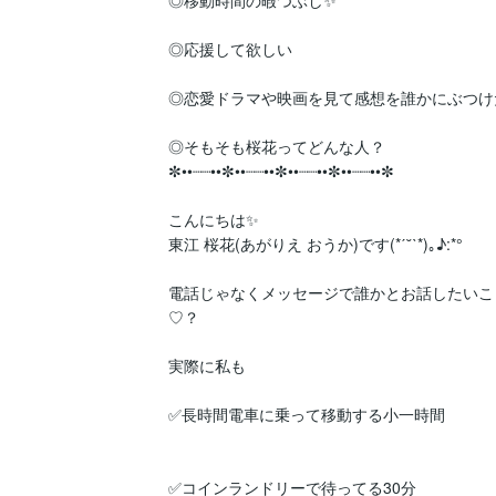
◎移動時間の暇つぶし✨️

◎応援して欲しい

◎恋愛ドラマや映画を見て感想を誰かにぶつけた
◎そもそも桜花ってどんな人？

✼••┈┈••✼••┈┈••✼••┈┈••✼••┈┈••✼

こんにちは✨️

東江 桜花(あがりえ おうか)です(*ˊ˘ˋ*)｡♪:*°

電話じゃなくメッセージで誰かとお話したいこ
♡？

実際に私も

✅長時間電車に乗って移動する小一時間

✅コインランドリーで待ってる30分
