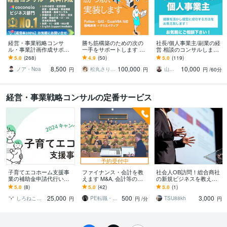
経営・事業戦略コンサ
勝ち筋構築のための次の
社長/個人事業主/副業の経
ル・事業計画作成サポー
一手をサポートします Pyt
営 相談のコンサルします
トします 億円超の資金調
hon・GAS・ExcelVBA対
プロの経営コンサルタン
5.0
(268)
4.9
(50)
5.0
(119)
達・実績多数 | 経営13年
応、デザイン支援も
トが年商10億→70億の経
8,500
100,000
10,000
のプロがサポート
験をお伝え！
ノア・Noa
松丸さりり｜シネステティカ
山下 経営コンサル／コーチ
円
円
円
/60分
経営・事業戦略コンサルの定番サービス
予約受付中
子育てエコホーム支援事
ファイナンス・会計を教
社会人OB訪問！総合商社
業の補助金申請代行いた
えます M&A, 会計等の質
の新規ビジネスを教えま
します 時間がない！コー
問・相談に乗ります
す ビジネスマン向け！総
5.0
(8)
5.0
(42)
5.0
(1)
ルセンターにきいてもわ
合商社ビジネスについて
25,000
500
3,000
からない！書類？
詳しく簡単に説明！
しろねこ行政書士事務所
PE転職・MAサポート
TSU88kh
円
円
/分
円