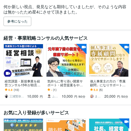
何か新しい視点、発見なども期待していましたが、そのような内容
は無かったため星4にさせて頂きました。
参考になった
経営・事業戦略コンサルの人気サービス
経営課題・新規事業を経
気持ちに寄り添い開業サ
個人事業主の方の「専属
営コンサル15年が助言し
ポート・経営提案をやり
顧問」になりサポートし
ます 【無料相談OK】成長
ます 失敗しない開業準備
ます 個人事業主も顧問を
4.8
(10)
-
(1)
5.0
(5)
戦略、競合差別化、販売
と継続経営を経験者が伝
つけられる！経営歴23年
10,000
10,000
20,000
戦略まで壁打ち
えます！
の私が伴走します！
三浦賢弥＠経営コンサルタント
ふんわりこころサポート☘️みちまさ
まつもと社長｜なんでも相談できる経営者
円
円
/60分
円
/50分
お気に入り登録が多いサービス