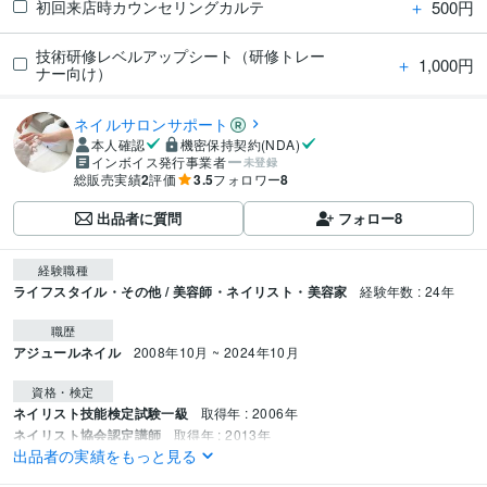
＋
500円
初回来店時カウンセリングカルテ
技術研修レベルアップシート（研修トレー
＋
1,000円
ナー向け）
ネイルサロンサポート
本人確認
機密保持契約(NDA)
インボイス発行事業者
未登録
総販売実績
2
評価
3.5
フォロワー
8
出品者に質問
フォロー
8
経験職種
ライフスタイル・その他 / 美容師・ネイリスト・美容家
経験年数 : 24年
職歴
アジュールネイル
2008年10月 ~ 2024年10月
資格・検定
ネイリスト技能検定試験一級
取得年 : 2006年
ネイリスト協会認定講師
取得年 : 2013年
出品者の実績をもっと見る
バイオスカルプチュアジェル上級エデュケーター
取得年 : 2015年