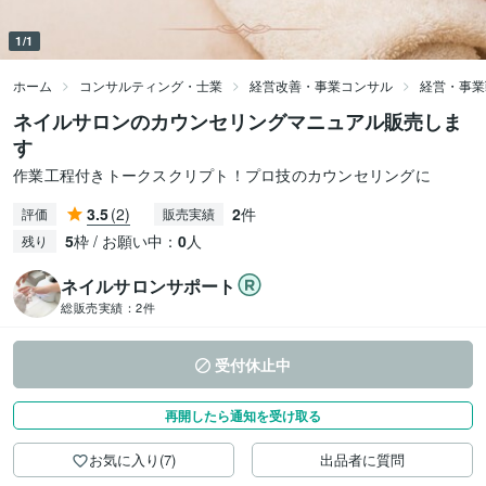
1/1
ホーム
コンサルティング・士業
経営改善・事業コンサル
経営・事業
ネイルサロンのカウンセリングマニュアル販売しま
す
作業工程付きトークスクリプト！プロ技のカウンセリングに
3.5
(2)
2
件
評価
販売実績
5
枠 / お願い中：
0
人
残り
ネイルサロンサポート
総販売実績：
2件
受付休止中
再開したら通知を受け取る
お気に入り(7)
出品者に質問