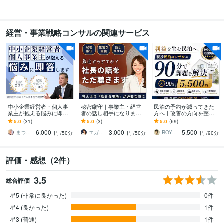
得意分野
ビジネス代行・事務代行
ネイルサロンスタッフ技術研修代行
ネイル技術
トレーニングカリキュラム作成
経営・事業戦略コンサルの関連サービス
ネイル スクール
中小企業経営者・個人事
秘密厳守｜事業主・経営
民泊の予約が減ってきた
業主が抱える悩みに即答
者の話し相手になります
方へ｜改善の方向を整理
します 超破格サービス！
話せる相手がいる、それ
します 全支援オーナーが
5.0
(31)
5.0
(3)
5.0
(69)
経営23年の経験値をすべ
だけで違う。MBA×10億社
スーパーホスト達成｜100
6,000
3,000
5,500
て提供いたします！
長の相談室
物件以上の実績
まつもと社長｜なんでも相談できる経営者
エガオ社長｜経営者が本音を話せる相談室
ROYAL STAY PARTNERS
円
/50分
円
/50分
円
/90分
評価・感想（2件）
3.5
総合評価
星5 (非常に良かった)
0件
星4 (良かった)
1件
星3 (普通)
1件