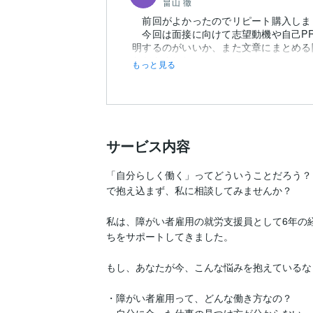
畠山 徹
前回がよかったのでリピート購入しま
今回は面接に向けて志望動機や自己PR
明するのがいいか、また文章にまとめる
ただきました。
もっと見る
面談前に送ったあらかじめ...
サービス内容
「自分らしく働く」ってどういうことだろう？
で抱え込まず、私に相談してみませんか？

私は、障がい者雇用の就労支援員として6年の
ちをサポートしてきました。

もし、あなたが今、こんな悩みを抱えているなら
・障がい者雇用って、どんな働き方なの？

・自分に合った仕事の見つけ方が分からない
