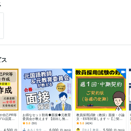
ス
ビス
や自己PR等
お得なセット割有◆面接◆元教育
教員採用試験（教採）面接・小論
プロ品質の
委員会が教えます 【顔出し無で
文・ES等対策します ✨【ご契約
結 総販売
もOK】集団面接・討論・模擬授
版】勉強計画･専門科目などもオ
5.0
(50)
5.0
(424)
業・自己PR
ーダーメイドで❗️
4,500
6,000
5,500
条（ジョインキャリアオフィス）
あるく先生_教員採用試験・公務員試験対策
【法人】教員採用試験対策の合同会社ユウ
円
円
/60分
円
/50分