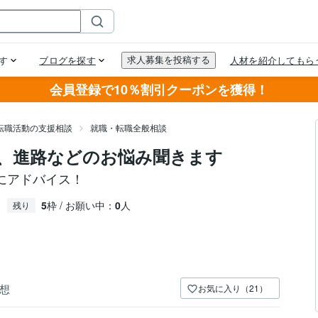
会員登録で10％割引クーポンを獲得！
転職活動の支援相談
就職・転職全般相談
、進路などのお悩み聞きます
にアドバイス！
5
枠 / お願い中：
0
人
残り
想
お気に入り（21）