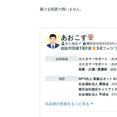
あおこす
本人確認
機密保持契約(NDA)
13
5.0
総販売実績
評価
フォロ
カスタマーサポート・カス
経験職種
カスタマーサポート・カス
医療・介護 / 看護師
経験
NPO法人 喜飯山ネット B
職歴
社会福祉法人 豊徳会
20
株式会社総合キャリアト
社会福祉法人 平成会
20
出品者の実績をもっと見る
社会福祉士
取得年 : 202
資格・検定
学習指導・資格・キャリ
得意分野