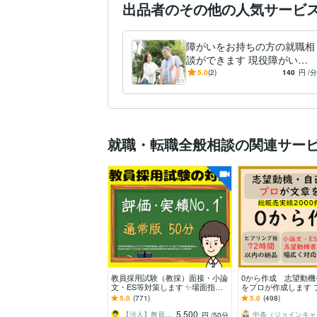
就職活動 障害
出品者のその他の人気サービ
障がいをお持ちの方の就職相
談ができます 現役障がい者
就労支援員が転職、就職活動
5.0
(2)
140
円
/分
のアドバイスをします。
就職・転職全般相談の関連サー
教員採用試験（教採）面接・小論
0から作成 志望動機
文・ES等対策します ✨場面指導･
をプロが作成します 
集団討論・模擬授業・指導案・教
文章を作成/結果に直
5.0
(771)
5.0
(498)
養・願書なども❗️
実績2000件突破
5,500
【法人】教員採用試験対策の合同会社ユウ
中
円
/50分