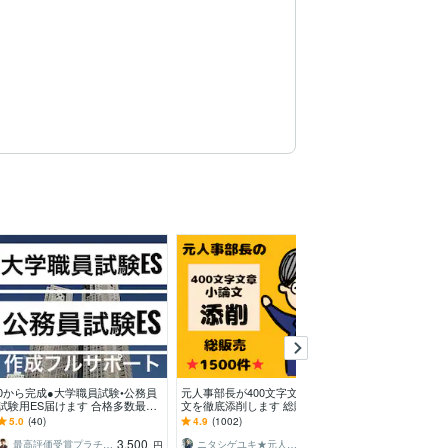
0から完成●大学職員試験•公務員
元人事部長が400文字文章・小論
プロ歴21年、元
試験用ES届けます 合格多数最短1
文を徹底添削します 総販売⭐150
面接相談にのり
日●大学職員試験•公務員•企業志
0件超⭐書類通過続々！高評価720
自己肯定感が高
5.0
(40)
4.9
(1002)
5.0
(45)
望動機自己PR
件以上
わかった！など
3,500
4,000
最高評価受賞プラチナランクライター桜
ニタシゲユキ★元人事部長の就活・転職支援
アオイ先生 ／公務員対策現役プロ講師
円
円