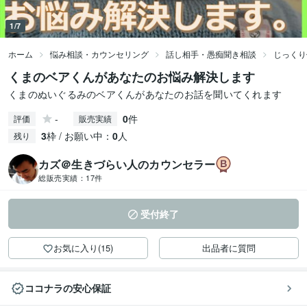
1/7
ホーム
悩み相談・カウンセリング
話し相手・愚痴聞き相談
じっくり
くまのベアくんがあなたのお悩み解決します
くまのぬいぐるみのベアくんがあなたのお話を聞いてくれます
-
0
件
評価
販売実績
3
枠 / お願い中：
0
人
残り
カズ＠生きづらい人のカウンセラー
総販売実績：
17件
受付終了
お気に入り(15)
出品者に質問
ココナラの安心保証