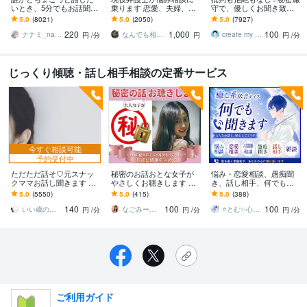
いとき、5分でもお話聞き
乗ります 恋愛、夫婦、学
守で、優しくお聞き致し
ます 疲れた～、でもカウ
校、会社、お金，単なる
ます ✨お試し１分から✨
5.0
(8021)
5.0
(2050)
5.0
(7927)
ンセリングじゃない、な
愚痴など何でもOK！
違うかな？と思ったら途
220
1,000
100
んとなく雑談聞いて～
中で切って構いません
ナナミ_nanami
なんでも相談員
create my life
円
/分
円
円
/分
じっくり傾聴・話し相手相談の定番サービス
今すぐ相談可能
予約受付中
ただただ話そ♡元スナッ
秘密のお話おとな女子が
悩み・恋愛相談、愚痴聞
クママお話し聞きます ゆ
やさしくお聴きします 誰
き、話し相手、何でも聞
ったり、癒しの時間を╰(*
にも言わないでなことを
きます 落ち着く雰囲気の
5.0
(5550)
5.0
(415)
5.0
(388)
´︶`*)╯♡
優しく受け止めるので安
通話・電話で、雑談でも
140
100
100
心して話してね
何でも話しましょう
いい歳のエリー♡
なごみーな♡癒し系心のサポーター
⭐とむ✨心の癒し お悩み相談 恋愛相談
円
/分
円
/分
円
/分
ご利用ガイド