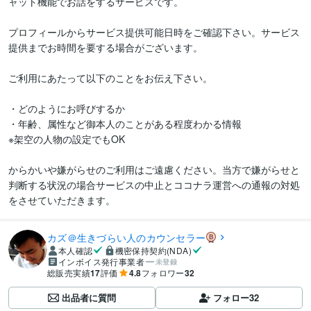
ャット機能でお話をするサービスです。

プロフィールからサービス提供可能日時をご確認下さい。サービス
提供までお時間を要する場合がございます。

ご利用にあたって以下のことをお伝え下さい。

・どのようにお呼びするか

・年齢、属性など御本人のことがある程度わかる情報

※架空の人物の設定でもOK

からかいや嫌がらせのご利用はご遠慮ください。当方で嫌がらせと
判断する状況の場合サービスの中止とココナラ運営への通報の対処
をさせていただきます。
カズ＠生きづらい人のカウンセラー
本人確認
機密保持契約(NDA)
インボイス発行事業者
未登録
総販売実績
17
評価
4.8
フォロワー
32
出品者に質問
フォロー
32