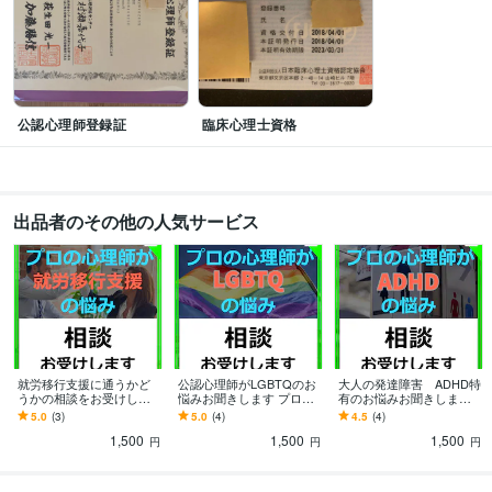
公認心理師登録証
臨床心理士資格
出品者のその他の人気サービス
就労移行支援に通うかど
公認心理師がLGBTQのお
大人の発達障害 ADHD特
うかの相談をお受けしま
悩みお聞きします プロの
有のお悩みお聞きします
す 就労移行支援勤務☆産
カウンセラーがLGBTQの
公認心理師が大人のADHD
5.0
(3)
5.0
(4)
4.5
(4)
業分野を専門とするプロ
悩みお聞きします。
の悩みをお聞きします。
1,500
1,500
1,500
の心理師が対応！
円
円
円