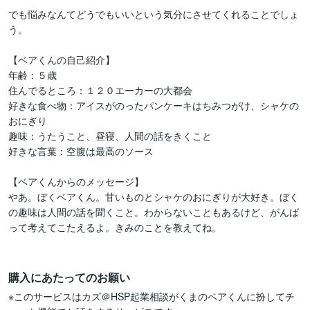
でも悩みなんてどうでもいいという気分にさせてくれることでしょ
う。

【ベアくんの自己紹介】

年齢：５歳

住んでるところ：１２０エーカーの大都会

好きな食べ物：アイスがのったパンケーキはちみつがけ、シャケの
おにぎり

趣味：うたうこと、昼寝、人間の話をきくこと

好きな言葉：空腹は最高のソース

【ベアくんからのメッセージ】

やあ。ぼくベアくん。甘いものとシャケのおにぎりが大好き。ぼく
の趣味は人間の話を聞くこと。わからないこともあるけど、がんば
って考えてこたえるよ。きみのことを教えてね。

購入にあたってのお願い
※このサービスはカズ＠HSP起業相談がくまのベアくんに扮してチ