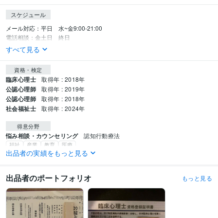
スケジュール
メール対応：平日　水~金9:00-21:00 

電話相談：金土日　終日
すべて見る
資格・検定
臨床心理士
取得年 : 2018年
公認心理師
取得年 : 2019年
公認心理師
取得年 : 2018年
社会福祉士
取得年 : 2024年
得意分野
悩み相談・カウンセリング
認知行動療法
福祉
産業
教育
医療
出品者の実績をもっと見る
学歴
近畿大学
2015年3月 ~ 2017年2月
出品者のポートフォリオ
もっと見る