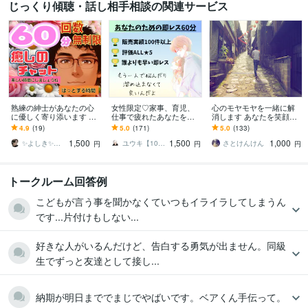
じっくり傾聴・話し相手相談の関連サービス
熟練の紳士があなたの心
女性限定♡家事、育児、
心のモヤモヤを一緒に解
に優しく寄り添います 誰
仕事で疲れたあなたを癒
消します あなたを笑顔に
にも言えない悩みや孤独
します 女性限定♡愚痴、
します(^-^)
4.9
(19)
5.0
(171)
5.0
(133)
を、大人の包容力で丸ご
悩み、あなたの話なんで
1,500
1,500
1,000
と受け止めます
も聞くよ
✨よしき✨が心を優しく癒して笑顔にします
ユウキ【1000件以上販売♪】
さとけんけん
円
円
円
トークルーム回答例
こどもが言う事を聞かなくていつもイライラしてしまうん
です...片付けもしない...
好きな人がいるんだけど、告白する勇気が出ません。同級
生でずっと友達として接し...
納期が明日まででまじでやばいです。ベアくん手伝って。