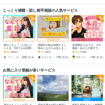
じっくり傾聴・話し相手相談の人気サービス
予約受付中
予約受付中
誰かとちょこっと話した
関西弁の飲み仲間♬さし
女性限定 なんでも「ガチ
いとき、5分でもお話聞き
飲みしながらお話します
相談」あなたの味方で話
ます 疲れた～、でもカウ
何となく話したい✨酔った
ます 男性目線で、あなた
5.0
(8021)
5.0
(367)
5.0
(1048)
ンセリングじゃない、な
時のいい気分のまま⭐︎お話
の恋の“答え”を言葉にしま
220
100
140
んとなく雑談聞いて～
しましょう
す。
ナナミ_nanami
あきほ ✿ 元気を届ける関西女子✨
桜井 ひかる｜経験豊富の恋愛相談室
円
/分
円
/分
円
/分
お気に入り登録が多いサービス
予約受付中
相談中
誰かとちょこっと話した
現役弁護士が悩み相談に
批判も拒絶もなし✨秘密厳