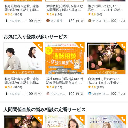
私も経験者☆恋愛、家族
大学教授(心理学)が様々な
誰かに聞いて欲しい！！
間の悩み他お話しお聴き
人間関係を解決へ導きま
私がここにいます ◎ボイ
します 心理カウンセラー
す プロカウンセリングや
スサンプルあり◎ゆっく
5.0
(3968)
5.0
(176)
5.0
(10)
が恋愛・復縁・夫婦問題
経験者アドバイス等に限
り丁寧にお話お聴きしま
100
180
100
等☆解決策を共有します
界を感じた方へも
す。
ヒロ☆カウンセリング＆コンサルティング
けい教授
ナツコ 50代女性 ８月限定お値下げ中！
円
/分
円
/分
円
/分
お気に入り登録が多いサービス
今すぐ相談可能
今すぐ相談可能
私も経験者☆恋愛、家族
福祉13年×心理相談1300件
自分は軽く扱われてい
間の悩み他お話しお聴き
認知行動療法聞きます コ
る…抜け出すお手伝いを
します 心理カウンセラー
コナラ10年1300件で人間
します バカにされる、都
5.0
(3968)
5.0
(165)
5.0
(132)
が恋愛・復縁・夫婦問題
関係の悩みに寄り添いア
合よく使われる、マウン
100
100
100
等☆解決策を共有します
ドバイス
トを取られるとき
ヒロ☆カウンセリング＆コンサルティング
心のにゃん友 ゆかこ【うつ・復縁相談】
create my life
円
/分
円
/分
円
/分
人間関係全般の悩み相談の定番サービス