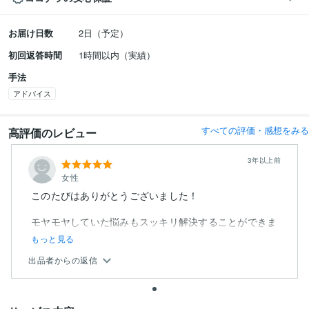
お届け日数
2日（予定）
初回返答時間
1時間以内（実績）
手法
アドバイス
すべての評価・感想をみる
高評価のレビュー
3年以上前
女性
このたびはありがとうございました！
モヤモヤしていた悩みもスッキリ解決することができま
した。
もっと見る
出品者からの返信