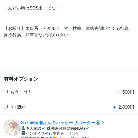
しんどい時はSOS出してな！

【お断り】エロ系、アダルト、性、性癖、連絡先聞いてくる行為、
違反行為、顔写真などの送り合い

有料オプション
＋
500円
もう１日！
＋
2,000円
＋1週間
Saki❤️繊細さんのハッピーサポーター
本人確認
機密保持契約(NDA)
インボイス発行事業者
未登録
総販売実績
評価
フォロワー