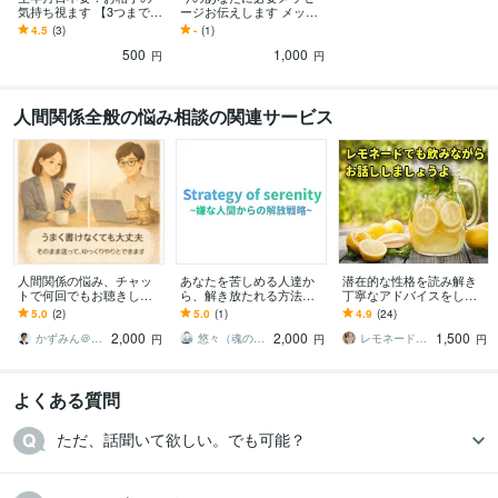
気持ち視ます 【3つまで鑑
ージお伝えします メッセ
定ok】24時間以内回答！
ージあるなら欲しい⭐️スッ
4.5
(3)
-
(1)
前向きになるよう伝える
キリしたい、励まされた
500
1,000
い
円
円
人間関係全般の悩み相談の関連サービス
人間関係の悩み、チャッ
あなたを苦しめる人達か
潜在的な性格を読み解き
トで何回でもお聴きしま
ら、解き放たれる方法教
丁寧なアドバイスをしま
す 人間関係❗️仕事がつらい
えます 嫌いな人に苦しめ
す チャットで話す⇒明日
5.0
(2)
5.0
(1)
4.9
(24)
❗️もう限界❗️その悩み受けと
られている方必見！書籍&
が笑顔になるためのマイ
2,000
2,000
1,500
めます
トークで改善へ！
ンドシフトチェンジ
かずみん＠人生のモヤモヤ解消アドバイザー
悠々（魂の薬屋）
レモネードでも飲みながら～いづ
円
円
円
よくある質問
ただ、話聞いて欲しい。でも可能？