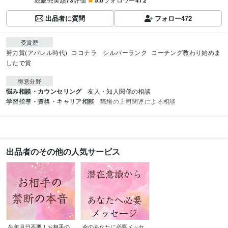
73
5.0
472
出品者に質問
フォロー
472
受賞歴
努力賞(アパレル時代)
ココナラ　シルバーランク
コーチング教わり始めま
したで賞
得意分野
悩み相談・カウンセリング
友人・知人関係の相談
学習指導・資格・キャリア相談
職場の上司関連による相談
出品者のその他の人気サービス
生年月日不要！お相手の
今のあなたに必要メッセ