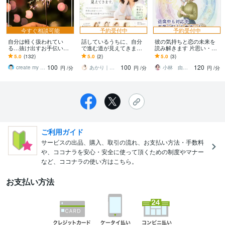
今すぐ相談可能
予約受付中
予約受付中
自分は軽く扱われてい
話しているうちに、自分
彼の気持ちと恋の未来を
る…抜け出すお手伝いを
で進む道が見えてきます
読み解きます 片思い・本
します バカにされる、都
モヤモヤの奥にある、本
音リーディングタロット
5.0
(132)
5.0
(2)
5.0
(3)
合よく使われる、マウン
当の気持ちを一緒に見つ
｜安心のリピーター限定
100
100
120
トを取られるとき
けます
create my life
あかり｜あなたの本音を映し出す鏡に
小林 由枝（ こばやし ゆき）
円
/分
円
/分
円
/分
ご利用ガイド
サービスの出品、購入、取引の流れ、お支払い方法・手数料
や、ココナラを安心・安全に使って頂くための制度やマナー
など、ココナラの使い方はこちら。
お支払い方法