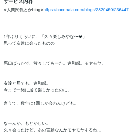
サービス内容
⭐️人間関係とかblog⭐️
https://coconala.com/blogs/2820450/236447
1年ぶりくらいに、「久々楽しみやな〜❤️」

思って友達に会ったものの

悪口ばっかで、苛々してもーた。違和感。モヤモヤ。

友達と居ても、違和感。

今まで一緒に居て楽しかったのに。

言うて、数年に1回しか会わんけども。

なーんか、もどかしい。

久々会ったけど、あの言動なんかモヤモヤするわ…
