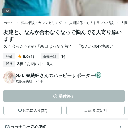
1/2
ホーム
悩み相談・カウンセリング
人間関係・対人トラブル相談
人間
友達と、なんか合わなくなって悩んでる人寄り添い
ます
久々会ったものの「悪口ばっかで苛々」「なんか居心地悪い」
5.0
(1)
1
件
評価
販売実績
3
枠 / お願い中：
0
人
残り
Saki❤️繊細さんのハッピーサポーター
総販売実績：
73件
受付終了
お気に入り(37)
出品者に質問
ココナラの安心保証