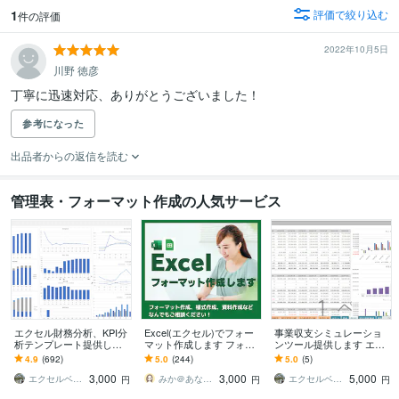
1
評価で絞り込む
件の評価
2022年10月5日
川野 徳彦
丁寧に迅速対応、ありがとうございました！
参考になった
出品者からの返信を読む
管理表・フォーマット作成の人気サービス
エクセル財務分析、KPI分
Excel(エクセル)でフォー
事業収支シミュレーショ
析テンプレート提供しま
マット作成します フォー
ンツール提供します エク
す 財務・会計データをエ
マット作成、様式作成、
セルテンプレートで資金
4.9
(692)
5.0
(244)
5.0
(5)
クセルツールで簡単に可
資料作成などお任せくだ
繰り/ＰＬ/ＢＳを一括集
3,000
3,000
5,000
視化・分析
さい！
計・可視化
エクセルベース
みか＠あなたに寄り添うサポーター
エクセルベース
円
円
円