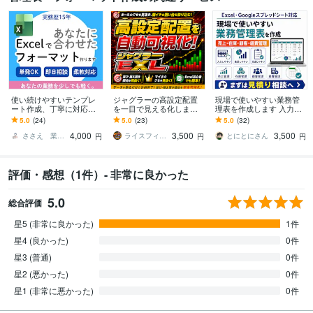
使い続けやすいテンプレ
ジャグラーの高設定配置
現場で使いやすい業務管
ート作成、丁寧に対応し
を一目で見える化します
理表を作成します 入力し
ます 色々な表対応！見積
並び・据え置き・強い場
やすく、集計しやすく、
5.0
(24)
5.0
(23)
5.0
(32)
書、日報、管理表、シフ
所を可視化し、狙い台選
見返しやすい管理表を作
4,000
3,500
3,500
ト表、チェックシート
びをサポート！
成します
ささえ 業務改善／効率化サポート
ライスフィールドEX
とにとにさん
円
円
円
評価・感想（1件）- 非常に良かった
5.0
総合評価
星5 (非常に良かった)
1件
星4 (良かった)
0件
星3 (普通)
0件
星2 (悪かった)
0件
星1 (非常に悪かった)
0件