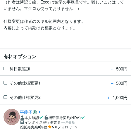
（作者は簿記３級、Excelは独学の事務員です。難しいことはして
いません。マクロも使っておりません。）

仕様変更は作者のスキル範囲内となります。

内容によって納期は要相談となります。

有料オプション
＋
500円
科目数追加
＋
500円
その他仕様変更1
＋
1,000円
その他仕様変更2
平藤子
本人確認
機密保持契約(NDA)
インボイス発行事業者
未登録
総販売実績
8
評価
5.0
フォロワー
9