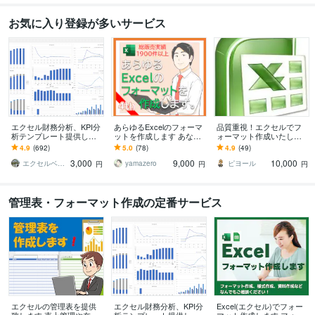
お気に入り登録が多いサービス
エクセル財務分析、KPI分
あらゆるExcelのフォーマ
品質重視！エクセルでフ
析テンプレート提供しま
ットを作成します あなた
ォーマット作成いたしま
す 財務・会計データをエ
専用のフォーマットを使
す 使いやすいフォーマッ
4.9
(692)
5.0
(78)
4.9
(49)
クセルツールで簡単に可
用したい方へ
トやデータベースを作成
3,000
9,000
10,000
視化・分析
します！
エクセルベース
yamazero
ピヨール
円
円
円
管理表・フォーマット作成の定番サービス
エクセルの管理表を提供
エクセル財務分析、KPI分
Excel(エクセル)でフォー