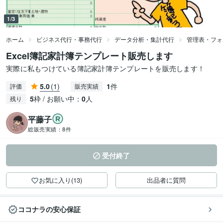
1/3
ホーム
ビジネス代行・事務代行
データ分析・集計代行
管理表・フォ
Excel簿記家計簿テンプレート販売します
実際に私もつけている簿記家計簿テンプレートを販売します！
5.0
(1)
1
件
評価
販売実績
5
枠 / お願い中：
0
人
残り
平藤子
総販売実績：
8件
受付終了
お気に入り(13)
出品者に質問
ココナラの安心保証