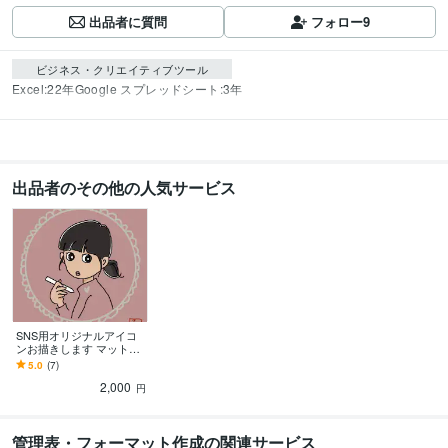
出品者に質問
フォロー
9
ビジネス・クリエイティブツール
Excel:22年
Google スプレッドシート:3年
出品者のその他の人気サービス
SNS用オリジナルアイコ
ンお描きします マットな
色合いのアイコンはいか
5.0
(7)
がですか？
2,000
円
管理表・フォーマット作成の関連サービス