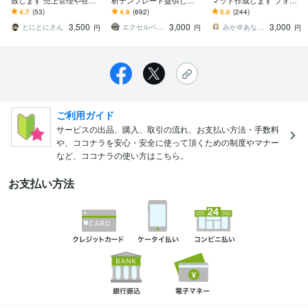
致します 売上管理や在庫
析テンプレート提供しま
マット作成します フォー
管理など様々な管理表の
す 財務・会計データをエ
マット作成、様式作成、
4.7
(53)
4.9
(692)
5.0
(244)
フォーマットを作成しま
クセルツールで簡単に可
資料作成などお任せくだ
3,500
3,000
3,000
す
視化・分析
さい！
とにとにさん
エクセルベース
みか＠あなたに寄り添うサポーター
円
円
円
ご利用ガイド
サービスの出品、購入、取引の流れ、お支払い方法・手数料
や、ココナラを安心・安全に使って頂くための制度やマナー
など、ココナラの使い方はこちら。
お支払い方法