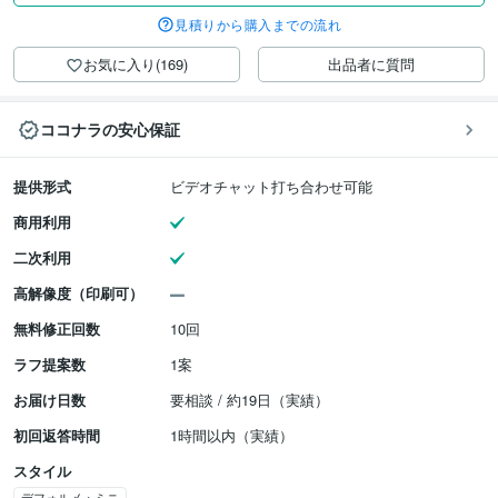
見積りから購入までの流れ
お気に入り(169)
出品者に質問
ココナラの安心保証
提供形式
ビデオチャット打ち合わせ可能
商用利用
二次利用
高解像度（印刷可）
無料修正回数
10回
ラフ提案数
1案
お届け日数
要相談 / 約19日（実績）
初回返答時間
1時間以内（実績）
スタイル
デフォルメ・ミニ