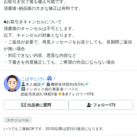
お取引き完了後も修正可能です。

清書後･納品後の大きな修正は有料です。

■お取引きキャンセルについて

清書後のキャンセルは不可とします。

以下、キャンセルの対象となります。

・ご返信が必要で、再度メッセージをお送りしても、長期間ご返信
が無い場合

・対応できない内容、悪質な内容など

・下書きを何度修正しても、ご希望の作品にならない場合
こばやしけい
本人確認
機密保持契約(NDA)
インボイス発行事業者
未登録
総販売実績
1,155
評価
5.0
フォロワー
173
出品者に質問
フォロー
173
スケジュール