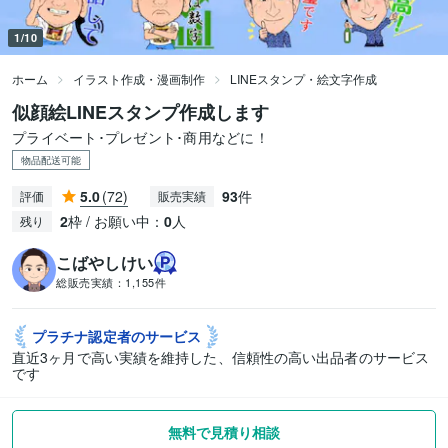
1/10
ホーム
イラスト作成・漫画制作
LINEスタンプ・絵文字作成
似顔絵LINEスタンプ作成します
プライベート･プレゼント･商用などに！
物品配送可能
5.0
(72)
93
件
評価
販売実績
2
枠 / お願い中：
0
人
残り
こばやしけい
総販売実績：
1,155件
プラチナ認定者の
サービス
直近3ヶ月で高い実績を維持した、信頼性の高い出品者のサービス
です
無料で見積り相談