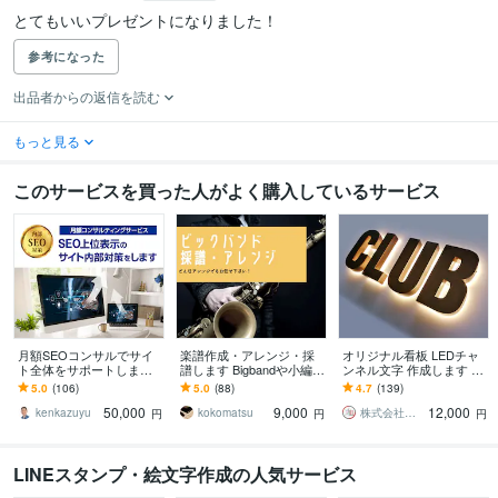
とてもいいプレゼントになりました！
参考になった
出品者からの返信を読む
もっと見る
このサービスを買った人がよく購入しているサービス
月額SEOコンサルでサイ
楽譜作成・アレンジ・採
オリジナル看板 LEDチャ
ト全体をサポートします
譜します Bigbandや小編成
ンネル文字 作成します 箱
評価5.0｜1か月から試せ
アンサンブルなど、何で
文字 店舗用 立体文字 背面
5.0
(106)
5.0
(88)
4.7
(139)
る丁寧なサポート付きで
もお任せ下さい！
発光 サイン
50,000
9,000
12,000
安心
kenkazuyu
kokomatsu
株式会社東旭
円
円
円
LINEスタンプ・絵文字作成の人気サービス