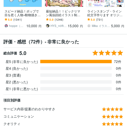
スピード納品！ポップで
最短納品！！ビックリマ
ラインスタンプ・ライン
目を惹く人物×動物描きま
ン風似顔絵イラスト制作
絵文字作ります オリジナ
す 挿絵・動画・グッズな
します アイコンやデジタ
ルラインスタンプを作り
5.0
(1341)
5.0
(1246)
5.0
(731)
ど鮮やかな配色で個性を
ルギフトに！シール印刷
たい方へ
10,000
15,000
5,000
出したい方へ
の対応も可能です！
hoppe（ほっぺ）
HYS_n0fficial
Mika イラストレーター
円
円
円
評価・感想（72件）- 非常に良かった
5.0
総合評価
星5 (非常に良かった)
72件
星4 (良かった)
0件
星3 (普通)
0件
星2 (悪かった)
0件
星1 (非常に悪かった)
0件
項目別評価
サービス内容/提案のわかりやすさ
コミュニケーション
クオリティ