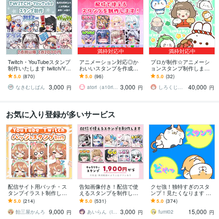
満枠対応中
満枠対応中
Twitch・YouTubeスタンプ
アニメーション対応◎か
プロが制作☆アニメーシ
制作いたします twitch/You
わいいスタンプを作成し
ョンスタンプ制作します L
Tube/tiktok配信用スタンプ
ます 企業実績多数有！Yo
INE、YouTube、Twitch用
5.0
(870)
5.0
(96)
5.0
(32)
制作
uTube・Twitch・TikTok☆
アニメスタンプ制作☆
3,000
3,000
40,000
なきむしぱん
atori（a10ri_p）
しろくじらプラスし
円
円
円
お気に入り登録が多いサービス
配信サイト用バッチ・ス
告知画像付き！配信で使
クセ強！独特すぎのスタ
タンプイラスト制作しま
えるスタンプを制作しま
ンプ！見たくなります 大
す 企業実績あり！メンバ
す アニメーションスタン
手企業様お墨付きクオリ
5.0
(214)
5.0
(531)
5.0
(374)
ーシップやサブスク特典
プも対応はじめました！
ティ！キャラ映え間違い
9,000
3,000
15,000
に最適！
ナシ！
飴三屋かんろ
あいらん（iran_stn）
fumi02
円
円
円