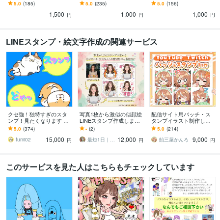
す デザイン編集も可能！
でお困りの方はぜひ、ご
ァイルの修正などもOK！
5.0
(185)
5.0
(235)
5.0
(156)
丁寧に作成いたします。
相談ください！
丁寧に作成いたします。
1,500
1,000
1,000
円
円
円
LINEスタンプ・絵文字作成の関連サービス
クセ強！独特すぎのスタ
写真1枚から激似の似顔絵
配信サイト用バッチ・ス
ンプ！見たくなります 大
LINEスタンプ作成します
タンプイラスト制作しま
手企業様お墨付きクオリ
自分用に！恋人用に！家
す 企業実績あり！メンバ
5.0
(374)
-
(2)
5.0
(214)
ティ！キャラ映え間違い
族用に！推し活用にも！
ーシップやサブスク特典
15,000
12,000
9,000
ナシ！
最短1日で作成。
に最適！
fumi02
最短1日｜デザイン工房 Irodori
飴三屋かんろ
円
円
円
このサービスを見た人はこちらもチェックしています