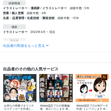
経験職種
イラストレーター・漫画家 / イラストレーター
経験年数 : 5年
営業 / 個人営業
経験年数 : 4年
生産・品質管理 / 生産技術・製造技術
経験年数 : 15年
職歴
イラストレーター
2022年4月 ~ 現在
受賞歴
出品者の実績をもっと見る
2021年プラチナランク昇格
資格・検定
色彩検定1級
取得年 : 2024年
色彩検定UC級
取得年 : 2021年
出品者のその他の人気サービス
Adobe認定プロフェッショナル（ACP）
取得年 : 2023年
ビジネス・クリエイティブツール
CLIP STUDIO PAINT:8年
Adobe Photoshop:5年
Adobe Illustrator:5年
得意分野
イラスト作成・漫画制作
デジタルイラスト
イラスト
デザイン
修正
画像編集
マンガ
女性キャラ
似顔絵
動物
お持ちの画像でオリジナ
Adobe認定プロが画像編
Adobe認定プロがAiデータ
デッサン
アニメ
ルステッカーを作成しま
集・加工いたします 画像
作成･トレースします Aiフ