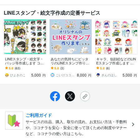
LINEスタンプ・絵文字作成の定番サービス
LINEスタンプ・絵文字・
あなたの気持ちにピッタ
キャラ、似顔絵などのLIN
バッジ等作成します コミ
リのLINEスタンプ作りま
Eスタンプ作成します あ
カルポップなミニキャラ
す 返信早め！丁寧なリス
なただけのオリジナルLIN
5.0
(63)
5.0
(3)
5.0
(6)
であなたをかわいく！
ニングでイメージに近づ
Eスタンプを８点～作成
5,000
8,000
5,000
けます！
ぴよきのこ
こいけココナラ
ぎんのほし
円
円
円
ご利用ガイド
サービスの出品、購入、取引の流れ、お支払い方法・手数料
や、ココナラを安心・安全に使って頂くための制度やマナー
など、ココナラの使い方はこちら。