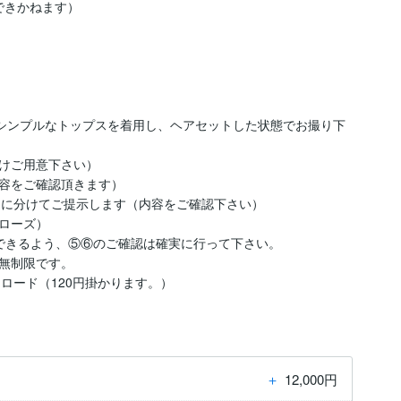
できかねます）

（シンプルなトップスを着用し、ヘアセットした状態でお撮り下
けご用意下さい）

容をご確認頂きます）

回に分けてご提示します（内容をご確認下さい）

ローズ）

できるよう、⑤⑥のご確認は確実に行って下さい。

無制限です。

ロード（120円掛かります。）
＋
12,000円