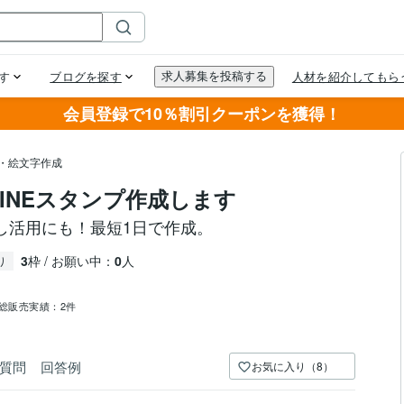
会員登録で10％割引クーポンを獲得！
プ・絵文字作成
INEスタンプ作成します
し活用にも！最短1日で作成。
3
枠 / お願い中：
0
人
り
総販売実績：
2件
質問
回答例
お気に入り（8）