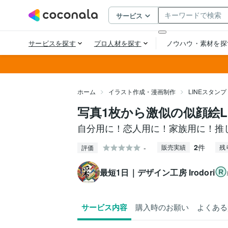
ホーム
イラスト作成・漫画制作
LINEスタン
写真1枚から激似の似顔絵L
自分用に！恋人用に！家族用に！推
2
件
-
販売実績
残
評価
最短1日｜デザイン工房 Irodori
サービス内容
購入時のお願い
よくある