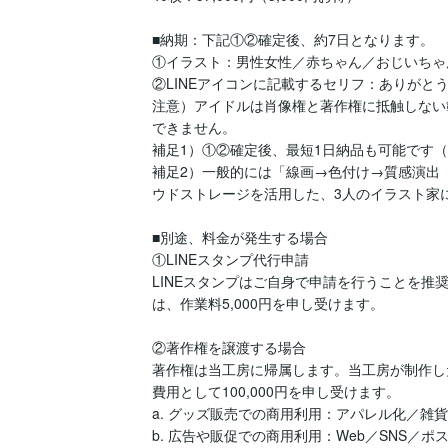
■納期：下記①②確定後、約7日となります。

①イラスト：男性女性／赤ちゃん／おじいちゃ
②LINEアイコンに記載するセリフ：ありがと
注意）アイドルは肖像権と著作権に抵触しない
できません。

補足1）①②確定後、最短1日納品も可能です（
補足2）一般的には「線画→色付け→質感演出
ウドストレージを活用した、3人のイラスト家
■別途、料金が発生する場合

①LINEスタンプ代行申請

LINEスタンプはご自身で申請を行うことを推
は、作業料5,000円を申し受けます。

②著作権を譲渡する場合

著作権は当工房に帰属します。当工房が制作し
費用として100,000円を申し受けます。

a. グッズ販売での商用利用：アパレル化／雑貨
b. 広告や販促での商用利用：Web／SNS／ポス