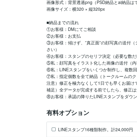
画像形式：背景透過png（PSD納品とai納品は
画像サイズ：横320 × 縦320px

■納品までの流れ

①お客様：DMにてご相談

②お客様：お支払

③お客様：傾けず、”真正面”の顔写真の送付
さい）

④お客様：スタンプのセリフ決定（必要な数だ
⑤私：顔写真をイラスト化した画像の送付（内
⑥私：LINEスタンプをいくつか制作し、複数
⑦私：指定個数を全て納品（トークルームのク
注意）修正を極力なくして1日でも早くお届け
補足）全データが完成する前でしたら、修正は
⑧お客様：承認の降りたLINEスタンプをダウン
有料オプション
LINEスタンプ16種類制作。計24,000円