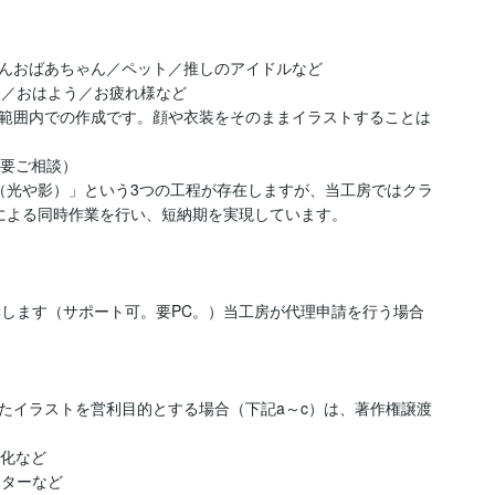
んおばあちゃん／ペット／推しのアイドルなど

う／おはよう／お疲れ様など

範囲内での作成です。顔や衣装をそのままイラストすることは
要ご相談）

（光や影）」という3つの工程が存在しますが、当工房ではクラ
による同時作業を行い、短納期を実現しています。

奨します（サポート可。要PC。）当工房が代理申請を行う場合
たイラストを営利目的とする場合（下記a～c）は、著作権譲渡
化など

ターなど
