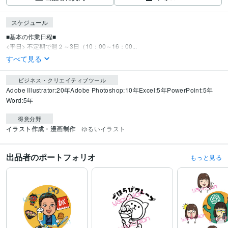
スケジュール
■基本の作業日程■

<平日> 不定期で週２～3日（10：00～16：00...
すべて見る
ビジネス・クリエイティブツール
Adobe Illustrator:20年
Adobe Photoshop:10年
Excel:5年
PowerPoint:5年
Word:5年
得意分野
イラスト作成・漫画制作
ゆるいイラスト
出品者のポートフォリオ
もっと見る