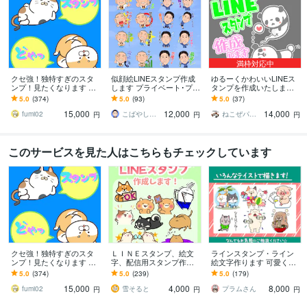
満枠対応中
クセ強！独特すぎのスタ
似顔絵LINEスタンプ作成
ゆるーくかわいいLINEス
ンプ！見たくなります 大
します プライベート･プレ
タンプを作成いたします
手企業様お墨付きクオリ
ゼント･商用などに！
あなただけの可愛いオリ
5.0
(374)
5.0
(93)
5.0
(37)
ティ！キャラ映え間違い
ジナルスタンプ作成しま
15,000
12,000
14,000
ナシ！
す（*^^*）
fumi02
こばやしけい
ねこぜパンダ
円
円
円
このサービスを見た人はこちらもチェックしています
クセ強！独特すぎのスタ
ＬＩＮＥスタンプ、絵文
ラインスタンプ・ライン
ンプ！見たくなります 大
字、配信用スタンプ作成
絵文字作ります 可愛くて
手企業様お墨付きクオリ
します かわいい系からシ
時々シュールなラインス
5.0
(374)
5.0
(239)
5.0
(179)
ティ！キャラ映え間違い
ュール系まで様々な絵柄
タンプ・ライン絵文字作
15,000
4,000
8,000
ナシ！
に対応いたします
ります。
fumi02
雪そると
プラムさん
円
円
円