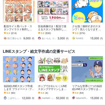
配信サイト用バッチ・ス
告知画像付き！配信で使
クセ強！独特すぎのスタ
タンプイラスト制作しま
えるスタンプを制作しま
ンプ！見たくなります 大
す 企業実績あり！メンバ
す アニメーションスタン
手企業様お墨付きクオリ
5.0
(214)
5.0
(530)
5.0
(374)
ーシップやサブスク特典
プも対応はじめました！
ティ！キャラ映え間違い
9,000
3,000
15,000
に最適！
ナシ！
飴三屋かんろ
あいらん（iran_stn）
fumi02
円
円
円
LINEスタンプ・絵文字作成の定番サービス
似顔絵LINEスタンプ作成
ポップでかわいい｜LINE
リアルな世界に1つの似顔
します プライベート･プレ
スタンプデザインします
絵LINEスタンプ作ります
ゼント･商用などに！
あなただけのオリジナルLI
記念日・プレゼントに！
5.0
(93)
5.0
(4)
5.0
(54)
NEスタンプを作成！
有名人とと同じテイスト
12,000
50,000
15,000
のオリジナル！
こばやしけい
maritwin（まりつぃん）
takamichi_art
円
円
円