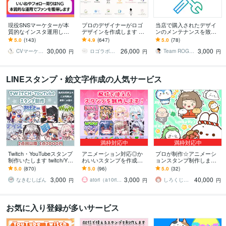
現役SNSマーケターが本
プロのデザイナーがロゴ
当店で購入されたデザイ
質的なインスタ運用しま
デザインを作成します ご
ンのメンテナンスを致し
す インスタの勝ちパター
納得いただけなければ料
ます ロゴマーク修正や名
5.0
(143)
4.9
(647)
5.0
(78)
ンを一緒に見つけるお手
金は頂きません｜デザイ
刺の名前差し替えなどに
30,000
26,000
3,000
伝いをします
ンの丸投げOK
対応します
CVマーケティングデザインラボ
ロゴラボ｜企業・店舗特化型デザイン事務所
Team ROGOS
円
円
円
LINEスタンプ・絵文字作成の人気サービス
満枠対応中
満枠対応中
Twitch・YouTubeスタンプ
アニメーション対応◎か
プロが制作☆アニメーシ
制作いたします twitch/You
わいいスタンプを作成し
ョンスタンプ制作します L
Tube/tiktok配信用スタンプ
ます 企業実績多数有！Yo
INE、YouTube、Twitch用
5.0
(870)
5.0
(96)
5.0
(32)
制作
uTube・Twitch・TikTok☆
アニメスタンプ制作☆
3,000
3,000
40,000
なきむしぱん
atori（a10ri_p）
しろくじらプラスし
円
円
円
お気に入り登録が多いサービス