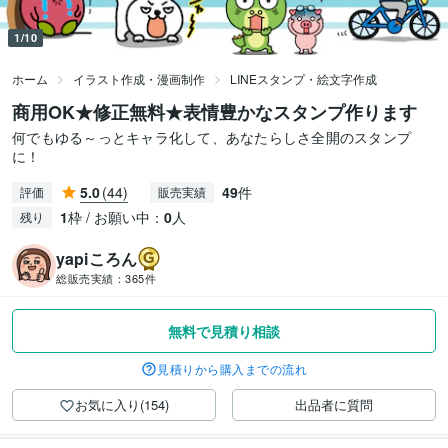
1/10
ホーム
イラスト作成・漫画制作
LINEスタンプ・絵文字作成
商用OK★修正無料★表情豊かなスタンプ作ります
何でもゆる～っとキャラ化して、あなたらしさ全開のスタンプ
に！
5.0
(44)
49
件
評価
販売実績
1
枠 / お願い中：
0
人
残り
yapiころん
総販売実績：
365件
無料で見積り相談
見積りから購入までの流れ
お気に入り(154)
出品者に質問