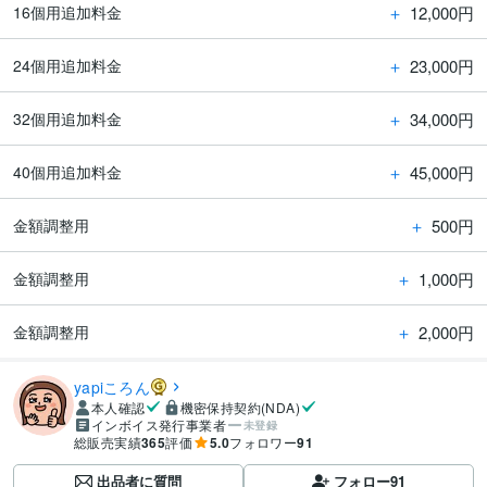
＋
12,000円
16個用追加料金
＋
23,000円
24個用追加料金
＋
34,000円
32個用追加料金
＋
45,000円
40個用追加料金
＋
500円
金額調整用
＋
1,000円
金額調整用
＋
2,000円
金額調整用
yapiころん
本人確認
機密保持契約(NDA)
インボイス発行事業者
未登録
総販売実績
365
評価
5.0
フォロワー
91
出品者に質問
フォロー
91