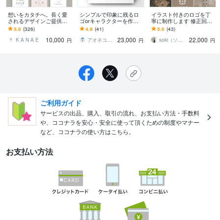
想いをカタチへ。長く愛
シンプルで印象に残るロ
イラスト付きのロゴを丁
されるデザインご提供し
ゴorキャラクターを作成
寧に制作します 修正回数
ます 長く愛され続け、心
ます ミニマルでおしゃれ
無制限、完成までしっか
5.0
(326)
4.9
(41)
5.0
(43)
に残るデザインをご提供
なロゴ＆ゆるキャラを制
りサポートいたします。
10,000
23,000
22,000
致します。
作
K A N A E
アオネコデザイン
soki（ソキ）
円
円
円
ご利用ガイド
サービスの出品、購入、取引の流れ、お支払い方法・手数料
や、ココナラを安心・安全に使って頂くための制度やマナー
など、ココナラの使い方はこちら。
お支払い方法