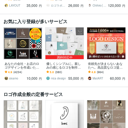
制限・著作権譲渡・用途
金は頂きません｜デザイ
向け！開業の第一歩をデ
35,000
26,000
120,000
別アドバイス対応
ンの丸投げOK
ザインでサポート！
LAYOUT
ロゴラボ｜企業・店舗特化型デザイン事務所
Chihiro│Web・紙デザイン
円
円
円
お気に入り登録が多いサービス
満枠対応中
あなたの会社・お店のロ
優しくシンプルに。親し
依頼先が決まらないあな
ゴデザインを作成いたし
みの感じるロゴを制作致
たへ。高品質なロゴ提供
ます 販売実績NO1!修正制
します モノトーンデザイ
します 総依頼数1600件突
4.9
(4234)
5.0
(380)
4.9
(964)
限なし!プロのデザインを
ン（単色）でミニマルで
破✧想いを形にする丁寧な
10,000
55,000
60,000
お手頃な料金で
親しみやすいシンボルに
プロ品質デザイン
sixamo
nica design
MatART
円
円
円
ロゴ作成全般の定番サービス