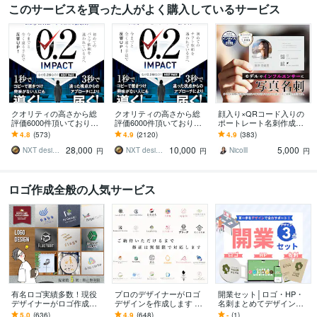
このサービスを買った人がよく購入しているサービス
クオリティの高さから総
クオリティの高さから総
顔入り×QRコード入りの
評価6000件頂いておりま
評価6000件頂いておりま
ポートレート名刺作成し
す 修正無制限！25年デザ
す 修正無制限！25年デザ
ます インストラクターや
4.8
(573)
4.9
(2120)
4.9
(383)
イナーが作る違った視点
イナーが作る訴求方法で
フリーの事業者にオスス
28,000
10,000
5,000
からのパンフ制作
チラシ反響UP!
メ ポートレート名刺
NXT design 研究所
NXT design 研究所
Nicolll
円
円
円
ロゴ作成全般の人気サービス
有名ロゴ実績多数！現役
プロのデザイナーがロゴ
開業セット│ロゴ・HP・
デザイナーがロゴ作成し
デザインを作成します ご
名刺まとめてデザインし
ます 5案でご提案・修正無
納得いただけなければ料
ます 個人・小規模事業者
5.0
(636)
4.9
(648)
-
(1)