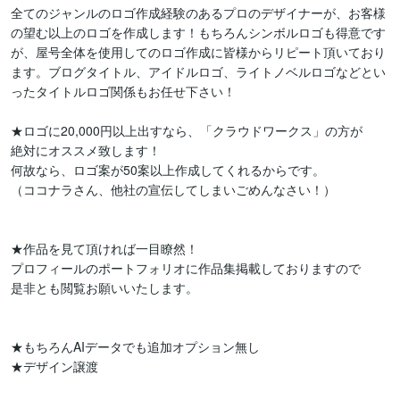
全てのジャンルのロゴ作成経験のあるプロのデザイナーが、お客様
の望む以上のロゴを作成します！もちろんシンボルロゴも得意です
が、屋号全体を使用してのロゴ作成に皆様からリピート頂いており
ます。ブログタイトル、アイドルロゴ、ライトノベルロゴなどとい
ったタイトルロゴ関係もお任せ下さい！

★ロゴに20,000円以上出すなら、「クラウドワークス」の方が

絶対にオススメ致します！

何故なら、ロゴ案が50案以上作成してくれるからです。

（ココナラさん、他社の宣伝してしまいごめんなさい！）

★作品を見て頂ければ一目瞭然！

プロフィールのポートフォリオに作品集掲載しておりますので

是非とも閲覧お願いいたします。

★もちろんAIデータでも追加オプション無し

★デザイン譲渡
