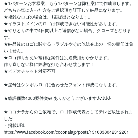
★1パターンお客様案、もう1パターンは弊社案にて作成致します。

どちらか気に入った方をご選択頂き訂正して納品になります。

★複雑なロゴの場合は、1案提出となります。

★イラストメインのロゴは作成できない可能性があります。

★やりとりの中で4日間以上ご返信がない場合、クローズとなりま
す。

★納品後のロゴに関するトラブルやその他法令上の一切の責任は負
いません。 

★ロゴ作りかえや複雑な案件は別途費用がかかります。

作り直しない様に綿密な打ち合わせ致します！

★ビデオチャット対応不可

★屋号はシンボルロゴに合わせたフォント作成になります。

★総評価数4000案件突破!ありがとうございます♪♪♪♪♪

★ココナラからのご依頼で、ロゴ作成代表としてテレビ放送されま
した!

・掲載URL
