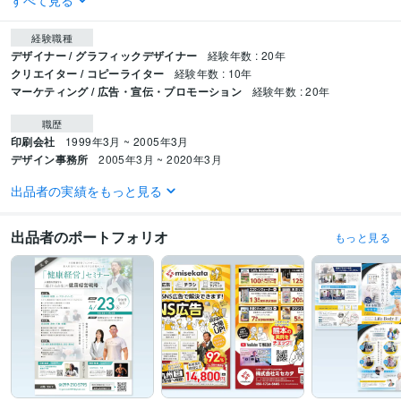
すべて見る
経験職種
デザイナー / グラフィックデザイナー
経験年数 : 20年
クリエイター / コピーライター
経験年数 : 10年
マーケティング / 広告・宣伝・プロモーション
経験年数 : 20年
職歴
印刷会社
1999年3月 ~ 2005年3月
デザイン事務所
2005年3月 ~ 2020年3月
出品者の実績をもっと見る
ビジネス・クリエイティブツール
Adobe Photoshop:25年
Adobe Illustrator:25年
出品者のポートフォリオ
もっと見る
得意分野
デザイン制作
高品質デザインチラシ
2パターン作成ロゴ
紙媒体に関する全て