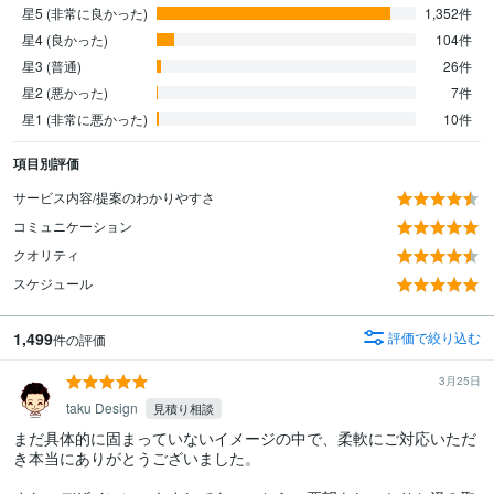
星5 (非常に良かった)
1,352件
星4 (良かった)
104件
星3 (普通)
26件
星2 (悪かった)
7件
星1 (非常に悪かった)
10件
項目別評価
サービス内容/提案のわかりやすさ
コミュニケーション
クオリティ
スケジュール
1,499
評価で絞り込む
件の評価
3月25日
taku Design
見積り相談
まだ具体的に固まっていないイメージの中で、柔軟にご対応いただ
き本当にありがとうございました。
