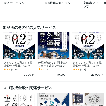
セミナーチラシ
SNS特化告知チラシ
高齢者フィット
ンフ
出品者のその他の人気サービス
クオリティの高さから総
外壁塗装チラシ専門だか
クオリティの高さから総
評価6000件頂いておりま
ら出来る訴求で作成でき
評価6000件頂いておりま
す 修正無制限！25年デザ
ます 修正無制限！信頼感
す 修正無制限！25年デザ
4.9
(2120)
4.8
(247)
4.8
(573)
イナーが作る訴求方法で
を大切にしたポスティン
イナーが作る違った視点
10,000
10,000
28,000
チラシ反響UP!
グ反響重視デザイン
からのパンフ制作
円
円
円
ロゴ作成全般の関連サービス