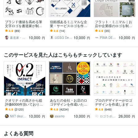
ブランド価値を高める筆
信頼感あるミニマルな企
フラット・ミニマル｜お
文字ロゴを書道家が制作
業・サービスロゴを作成
店や企業様のロゴを制作
します 商用利用OK！初め
します 構造から設計する
します Aiデータ込｜ロゴ
4.9
(89)
4.8
(14)
4.9
(35)
ての方大歓迎！ロゴに込
信頼感と先進性のあるロ
を活かした名刺・ショッ
10,000
10,000
10,000
める想いを形にします
ゴをご提案します
プカードも制作可能◎
書道家・デザイナー 風（かぜ）
UGSG Design Studio
PIMA DESIGN
円
円
円
このサービスを見た人はこちらもチェックしています
クオリティの高さから総
あなたの会社・お店のロ
プロのデザイナーがロゴ
評価6000件頂いておりま
ゴデザインを作成いたし
デザインを作成します ご
す 修正無制限！25年デザ
ます 販売実績NO1!修正制
納得いただけなければ料
4.9
(2120)
4.9
(4234)
4.9
(648)
イナーが作る訴求方法で
限なし!プロのデザインを
金は頂きません｜デザイ
10,000
10,000
26,000
チラシ反響UP!
お手頃な料金で
ンの丸投げOK
NXT design 研究所
sixamo
ロゴラボ｜企業・店舗特化型デザイン事務所
円
円
円
よくある質問