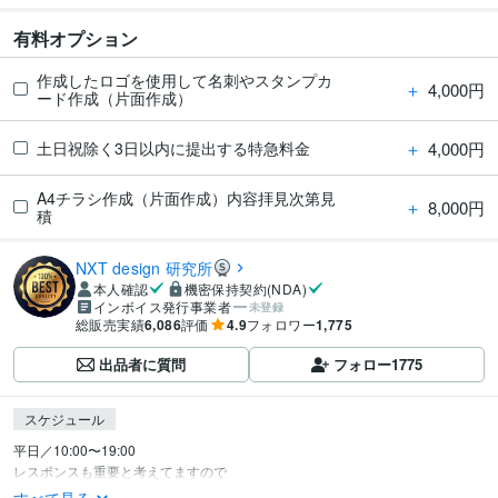
有料オプション
作成したロゴを使用して名刺やスタンプカ
＋
4,000円
ード作成（片面作成）
＋
4,000円
土日祝除く3日以内に提出する特急料金
A4チラシ作成（片面作成）内容拝見次第見
＋
8,000円
積
NXT design 研究所
本人確認
機密保持契約(NDA)
インボイス発行事業者
未登録
総販売実績
6,086
評価
4.9
フォロワー
1,775
出品者に質問
フォロー
1775
スケジュール
平日／10:00〜19:00

レスポンスも重要と考えてますので