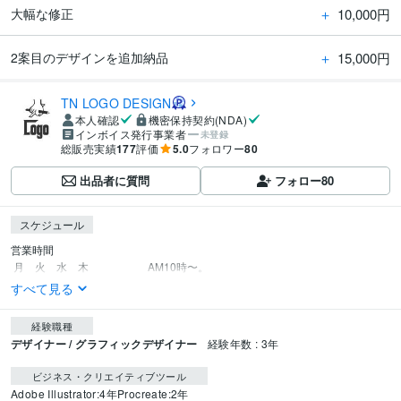
＋
10,000円
大幅な修正
＋
15,000円
2案目のデザインを追加納品
TN LOGO DESIGN
本人確認
機密保持契約(NDA)
インボイス発行事業者
未登録
総販売実績
177
評価
5.0
フォロワー
80
出品者に質問
フォロー
80
スケジュール
営業時間

 月　火　水　木　　　　　  AM10時〜。　　
すべて見る
経験職種
デザイナー / グラフィックデザイナー
経験年数 : 3年
ビジネス・クリエイティブツール
Adobe Illustrator:4年
Procreate:2年