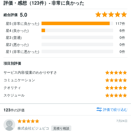
評価・感想（123件）- 非常に良かった
5.0
総合評価
星5 (非常に良かった)
117件
星4 (良かった)
6件
星3 (普通)
0件
星2 (悪かった)
0件
星1 (非常に悪かった)
0件
項目別評価
サービス内容/提案のわかりやすさ
コミュニケーション
クオリティ
スケジュール
123
評価で絞り込む
件の評価
7月24日
株式会社ビジュピコ
見積り相談