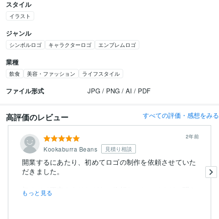
スタイル
イラスト
ジャンル
シンボルロゴ
キャラクターロゴ
エンブレムロゴ
業種
飲食
美容・ファッション
ライフスタイル
ファイル形式
JPG / PNG / AI / PDF
すべての評価・感想をみる
高評価のレビュー
2年前
Kookaburra Beans
見積り相談
開業するにあたり、初めてロゴの制作を依頼させていた
だきました。
初めてで不安もありながらの依頼だったのですが、聞き
もっと見る
取り...