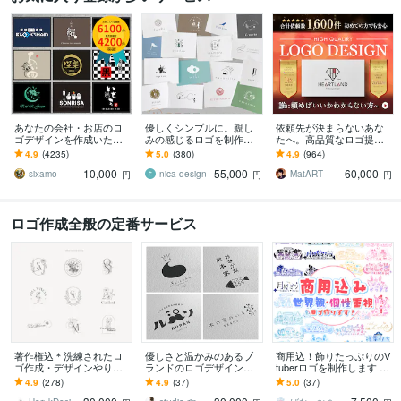
あなたの会社・お店のロ
優しくシンプルに。親し
依頼先が決まらないあな
ゴデザインを作成いたし
みの感じるロゴを制作致
たへ。高品質なロゴ提供
ます 販売実績NO1!修正制
します モノトーンデザイ
します 総依頼数1600件突
4.9
(4235)
5.0
(380)
4.9
(964)
限なし!プロのデザインを
ン（単色）でミニマルで
破✧想いを形にする丁寧な
10,000
55,000
60,000
お手頃な料金で
親しみやすいシンボルに
プロ品質デザイン
sixamo
nica design
MatART
円
円
円
ロゴ作成全般の定番サービス
著作権込＊洗練されたロ
優しさと温かみのあるブ
商用込！飾りたっぷりのV
ゴ作成・デザインやりま
ランドのロゴデザインし
tuberロゴを制作します む
す クリエイティブに自由
ます カフェ・パン屋・ク
ずかしい説明ナシで、あ
4.9
(278)
4.9
(37)
5.0
(37)
に発想【実績1000件以
リニック・焼き菓子屋・
なたにしか似合わないデ