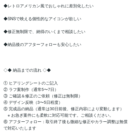
◆レトロアメリカン風でおしゃれに差別化したい

◆SNSで映える個性的なアイコンが欲しい

◆修正無制限で、納得のいくまで相談したい

◆納品後のアフターフォローも安心したい

◇◆ 納品までの流れ ◇◆

① ヒアリングシートのご記入

② ラフ案制作（通常5〜7日）

③ ご確認＆修正のご依頼（修正は無制限）

④ デザイン反映（3〜5日程度）

⑤ 完成品の納品（通常は30日前後、修正内容により変動します）

　※ お急ぎ案件にも柔軟に対応可能です。ご相談ください。

⑥ アフターフォロー：取引終了後も微細な修正やカラー調整は無償
で対応いたします
