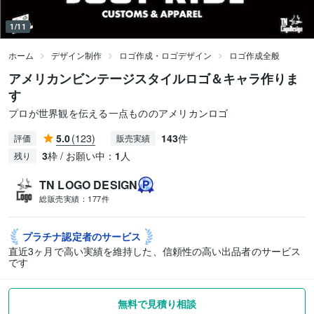
1/11
ホーム
デザイン制作
ロゴ作成・ロゴデザイン
ロゴ作成全般
アメリカンビンテージスタイルロゴ＆キャラ作りま
す
プロが世界観を伝える一点もののアメリカンロゴ
5.0
(123)
143
件
評価
販売実績
3
枠 / お願い中：
1
人
残り
TN LOGO DESIGN
総販売実績：
177件
プラチナ認定者の
サービス
直近3ヶ月で高い実績を維持した、信頼性の高い出品者のサービス
です
無料で見積り相談