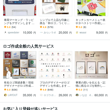
車両マーキング・ラッピ
シンプルで上品な印象に
キッチンカーメニュー表
ングをデザインします 車
残る「和ロゴ」つくりま
やタペストリー作成しま
両マーキング専門のプロ
す 初回3案ご提案！著作権
す キッチンカー販売のお
5.0
(54)
4.9
(579)
5.0
(9)
が車両に応じたデザイン
譲渡！AIデータ込！
手伝いさせてください！
10,000
20,000
9,000
をいたします
speedster
みらいラボ
waaai
円
円
円
ロゴ作成全般の人気サービス
有名ロゴ実績多数！現役
プロのデザイナーがロゴ
事業の想いを伝える・記
デザイナーがロゴ作成し
デザインを作成します ご
憶に残るロゴを制作しま
ます 5案でご提案・修正無
納得いただけなければ料
す デザイナー歴15年以
5.0
(636)
4.9
(648)
5.0
(11)
制限・著作権譲渡・用途
金は頂きません｜デザイ
上！事業の魅力をひきだ
35,000
26,000
60,000
別アドバイス対応
ンの丸投げOK
します！
LAYOUT
ロゴラボ｜企業・店舗特化型デザイン事務所
いなほ design
円
円
円
お気に入り登録が多いサービス