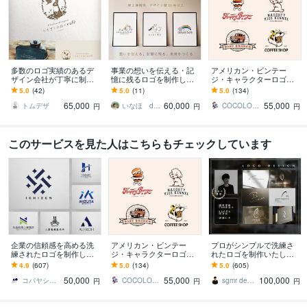
多数のロゴ実績のあるデ
事業の想いを伝える・記
アメリカン・ビンテー
ザイン会社が丁寧に制作
憶に残るロゴを制作しま
ジ・キャラクターロゴ制
します 描画が得意なデザ
す デザイナー歴15年以
作します イラストで印象
5.0
(42)
5.0
(11)
5.0
(134)
イナーが他には出来ない
上！事業の魅力をひきだ
付ける、ココロに届くデ
65,000
60,000
55,000
幅広いデザインをご提案
します！
ザイン
トムデザ
いなほ design
COCOLOCO
円
円
円
このサービスを見た人はこちらもチェックしています
企業の信頼感を高める洗
アメリカン・ビンテー
プロがシンプルで洗練さ
練されたロゴを制作しま
ジ・キャラクターロゴ制
れたロゴを制作いたしま
す 500件超の実績。想い
作します イラストで印象
す 【プロ認定デザイナ
4.9
(607)
5.0
(134)
5.0
(605)
を整理し、長く使えるロ
付ける、ココロに届くデ
ー】【JAGDA正会員】
50,000
55,000
100,000
ゴへ設計します
ザイン
【評価 5.0】
コバヤシ タイジ
COCOLOCO
sgmr design
円
円
円