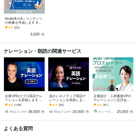
受付休止中
Kindle本のA＋コンテンツ
の画像を作成します A＋
コンテンツを活用し、選
5.0
(22)
ばれる本にしよう
3,000
円
ナレーション・朗読の関連サービス
企業VP向けプロ英語ナレ
温かいネイティブ英語ナ
企業紹介・人材募集VPの
ーションを収録します 商
レーションを収録します
ナレーションに定評あり
用フルパッケージ｜著作
商用フルパッケージ｜著
ます 誠実さと信頼感のあ
5.0
(149)
5.0
(55)
5.0
(91)
権譲渡・無料修正込み
作権譲渡・無料修正込み
る声で、企業の魅力をし
36,000
30,000
25,000
っかりお伝えします
Mug 2 Lane
Mug 2 Lane
ナレーター橋本裕佳
円
円
円
よくある質問