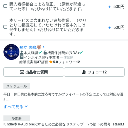
購入者様都合による修正。（原稿が間違っ
＋
500円
ていた等） ※おひねりにていただきます。
本サービスに含まれない追加作業。 （やり
とりに都度応じていただければ基本的には
＋
500円
発生しません）※おひねりにていただきま
す。
飛立 未鳥
本人確認
機密保持契約(NDA)
インボイス発行事業者
未登録
総販売実績
37
評価
5.0
フォロワー
12
出品者に質問
フォロー
12
スケジュール
平日・休日共に基本的に対応可ですがプライベートの予定によっては対応が遅
れ...
すべて見る
受賞歴
Kindle本をAudible化するために必要な３ステップ
うつ部下の思考
stand.f