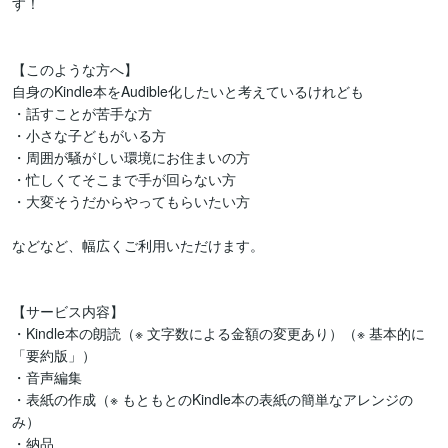
す！

【このような方へ】

自身のKindle本をAudible化したいと考えているけれども

・話すことが苦手な方

・小さな子どもがいる方

・周囲が騒がしい環境にお住まいの方

・忙しくてそこまで手が回らない方

・大変そうだからやってもらいたい方

などなど、幅広くご利用いただけます。

【サービス内容】

・Kindle本の朗読（※ 文字数による金額の変更あり）（※ 基本的に
「要約版」）

・音声編集

・表紙の作成（※ もともとのKindle本の表紙の簡単なアレンジの
み）

・納品
