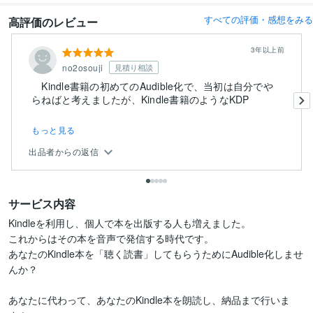
すべての評価・感想をみる
高評価のレビュー
3年以上前
no2osouji
見積り相談
Kindle書籍の初めてのAudible化で、当初は自分でや
らねばと考えましたが、Kindle書籍のようなKDP
と...
もっと見る
出品者からの返信
サービス内容
Kindleを利用し、個人で本を出版する人も増えました。

これからはその本を音声で発信する時代です。

あなたのKindle本を「聴く読書」してもらうためにAudible化しませ
んか？

あなたに代わって、あなたのKindle本を朗読し、納品まで行いま