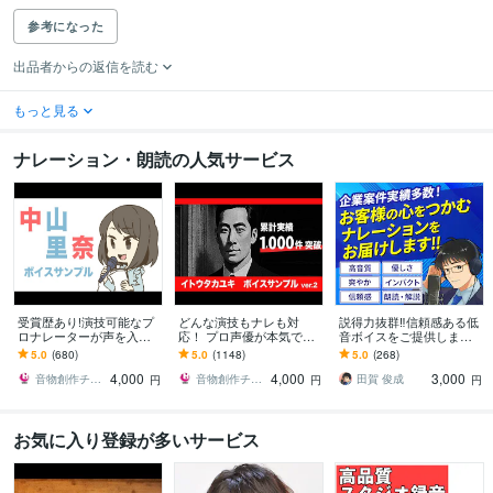
参考になった
出品者からの返信を読む
もっと見る
ナレーション・朗読の人気サービス
受賞歴あり!演技可能なプ
どんな演技もナレも対
説得力抜群‼信頼感ある低
ロナレーターが声を入れ
応！ プロ声優が本気で演
音ボイスをご提供します
ます おばあちゃんから子
じます イケボからおじい
【実績400件超】企業VP
5.0
(680)
5.0
(1148)
5.0
(268)
供まで演技できる！ナレ
ちゃんまで何役も対応！
等に最適な落ち着いたナ
4,000
4,000
3,000
もCM受賞歴あり！
安定したナレも最良！
レーション
音物創作チーム「UMEX」
音物創作チーム「UMEX」
田賀 俊成
円
円
円
お気に入り登録が多いサービス