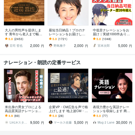
大人の男性声を提供しま
最短当日納品！プロのナ
中低音ナレーションをお
す 青年から老人まで幅広
レーションをお届けしま
届け｜実績1000件ありま
いニーズにお応えします
す 長文大歓迎！PR動画、
す 【無料修正１回】【50
5.0
(2453)
5.0
(1721)
5.0
(1048)
店舗案内アナウンス、音
0字まで5,000円】【即日
2,000
2,000
5,000
声ガイダンスなど
納品可能】
荘司 哲也
野島雅子
宮本次郎
円
円
円
ナレーション・朗読の定番サービス
米出身の男女プロによる
企業VP・CM広告を声で格
表現力豊かな英語ナレー
高品質英語ナレーション
上げします 地上波CM・T
ションを収録します 商用
します まるで映画のワン
V実績。信頼の中低音で映
フルパッケージ｜著作権
4.9
(69)
5.0
(28)
5.0
(77)
シーン！心に響く多彩な
像に説得力を
譲渡・無料修正込み
9,500
5,000
30,000
声でコンテンツを彩る
LinLinスタジオ
マーカス佐藤
Mug 2 Lane
円
円
円