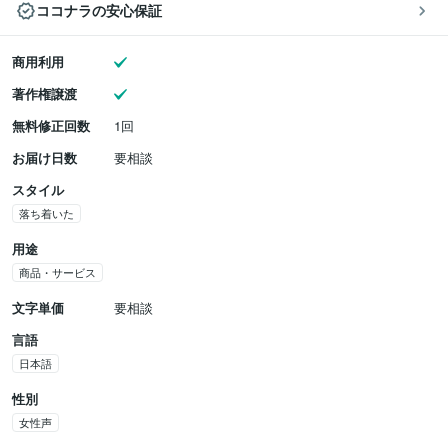
ココナラの安心保証
商用利用
著作権譲渡
無料修正回数
1回
お届け日数
要相談
スタイル
落ち着いた
用途
商品・サービス
文字単価
要相談
言語
日本語
性別
女性声