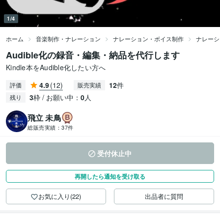
1/4
ホーム
音楽制作・ナレーション
ナレーション・ボイス制作
ナレーシ
Audible化の録音・編集・納品を代行します
Kindle本をAudible化したい方へ
4.9
(12)
12
件
評価
販売実績
3
枠 / お願い中：
0
人
残り
飛立 未鳥
総販売実績：
37件
受付休止中
再開したら通知を受け取る
お気に入り(22)
出品者に質問