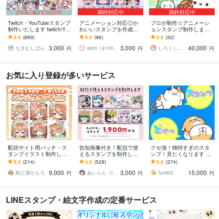
満枠対応中
満枠対応中
Twitch・YouTubeスタンプ
アニメーション対応◎か
プロが制作☆アニメーシ
制作いたします twitch/You
わいいスタンプを作成し
ョンスタンプ制作します L
Tube/tiktok配信用スタンプ
ます 企業実績多数有！Yo
INE、YouTube、Twitch用
5.0
(869)
5.0
(96)
5.0
(32)
制作
uTube・Twitch・TikTok☆
アニメスタンプ制作☆
3,000
3,000
40,000
なきむしぱん
atori（a10ri_p）
しろくじらプラスし
円
円
円
お気に入り登録が多いサービス
配信サイト用バッチ・ス
告知画像付き！配信で使
クセ強！独特すぎのスタ
タンプイラスト制作しま
えるスタンプを制作しま
ンプ！見たくなります 大
す 企業実績あり！メンバ
す アニメーションスタン
手企業様お墨付きクオリ
5.0
(214)
5.0
(529)
5.0
(374)
ーシップやサブスク特典
プも対応はじめました！
ティ！キャラ映え間違い
9,000
3,000
15,000
に最適！
ナシ！
飴三屋かんろ
あいらん（iran_stn）
fumi02
円
円
円
LINEスタンプ・絵文字作成の定番サービス