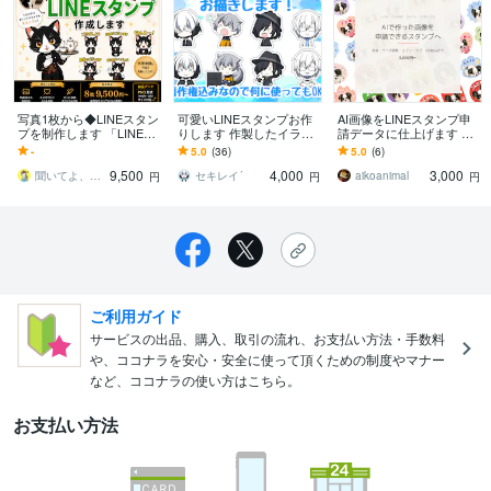
写真1枚から◆LINEスタン
可愛いLINEスタンプお作
AI画像をLINEスタンプ申
プを制作します 「LINEス
りします 作製したイラス
請データに仕上げます 透
タンプを作りたいけど絵
トは著作権込みなので、
過・サイズ調整・高画質
-
5.0
(36)
5.0
(6)
が描けない…」 大丈夫で
何に使っても大丈夫で
化までまとめてお任せく
9,500
4,000
3,000
す
す！
ださい
聞いてよ、かがわさん
セキレイ´
aikoanimal
円
円
円
ご利用ガイド
サービスの出品、購入、取引の流れ、お支払い方法・手数料
や、ココナラを安心・安全に使って頂くための制度やマナー
など、ココナラの使い方はこちら。
お支払い方法