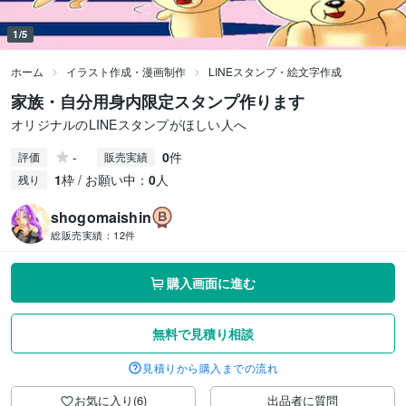
1/5
ホーム
イラスト作成・漫画制作
LINEスタンプ・絵文字作成
家族・自分用身内限定スタンプ作ります
オリジナルのLINEスタンプがほしい人へ
-
0
件
評価
販売実績
1
枠 / お願い中：
0
人
残り
shogomaishin
総販売実績：
12件
購入画面に進む
無料で見積り相談
見積りから購入までの流れ
お気に入り(6)
出品者に質問