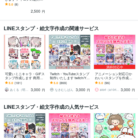
集客力をアップサポー
5.0
(8)
ト！
2,500
円
LINEスタンプ・絵文字作成の関連サービス
満枠対応中
可愛いミニキャラ・GIFス
Twitch・YouTubeスタンプ
アニメーション対応◎か
タンプ作成します 商用込
制作いたします twitch/You
わいいスタンプを作成し
み！Twitch,Youtube,LINE
Tube/tiktok配信用スタンプ
ます 企業実績多数有！Yo
5.0
(181)
5.0
(869)
5.0
(96)
用など＊
制作
uTube・Twitch・TikTok☆
3,000
3,000
3,000
あくる（明来）※来年納品分︰受付中
なきむしぱん
atori（a10ri_p）
円
円
円
LINEスタンプ・絵文字作成の人気サービス