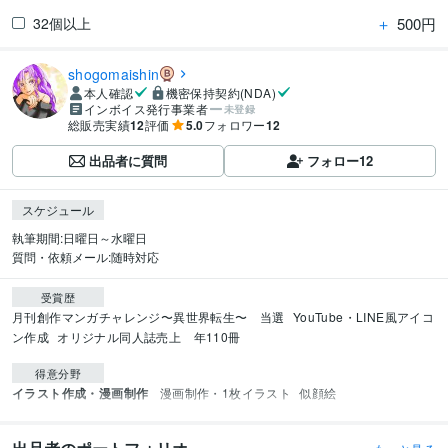
＋
500円
32個以上
shogomaishin
本人確認
機密保持契約(NDA)
インボイス発行事業者
未登録
総販売実績
12
評価
5.0
フォロワー
12
出品者に質問
フォロー
12
スケジュール
執筆期間:日曜日～水曜日

質問・依頼メール:随時対応
受賞歴
月刊創作マンガチャレンジ〜異世界転生〜　当選
YouTube・LINE風アイコ
ン作成
オリジナル同人誌売上　年110冊
得意分野
イラスト作成・漫画制作
漫画制作・1枚イラスト
似顔絵