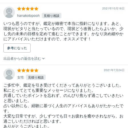
2021年10月16日
hanakotopooh
見積り相談
いつも思うのですが、鑑定が緻密で本当に指針になります。あと、
現状がピタリと当たっているので、現状どう改善したらよいか、少
し先の未来の目標を定めて進むことができます。かなり決め細やか
にアドバイスいただけますので、オススメです！
参考になった
出品者からの返信を読む
2021年7月24日
女性
見積り相談
ご多忙中、鑑定を引き受けてくださってありがとうございました。

私にとってとても重要なメッセージになりました。

共通していたポイントを忘れず、のんびり焦らず過ごしていきたい
と思いました。

占い以外にも、経験に基づく人生のアドバイスもありがたかったで
す。

大変な日常ですが、少しずつでも日々お疲れを癒やされながら、お
過ごしいただければと思います。

ありがとうございました。