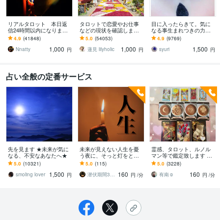
リアルタロット 本日返
タロットで恋愛やお仕事
目に入ったらきて。気に
信24時間以内になります
などの現状を確認します
なる事生まれつきの力で
❤︎タイトルをご確認くださ
アドバイスもしっかりお
視ます 視ましょう恋愛や
4.9
(41848)
5.0
(54053)
4.9
(9769)
い❤︎
届けしますので安心して
仕事などこの先など
1,000
1,000
1,500
ください♡
Nnatty
蓮見 lilyholic
syuri
円
円
円
占い全般の定番サービス
先を見ます ★未来が気に
未来が見えない人生を憂
霊感、タロット、ルノル
なる、不安なあなたへ★
う夜に、そっと灯をとも
マン等で鑑定致します グ
します 霊視＆占術で人生
ランタブロー♡恋愛、お
5.0
(10321)
5.0
(115)
5.0
(3228)
地図を明るく照らす。よ
仕事などお悩みの方へ
1,500
160
160
り良い人生行路の歩き方
smoling lover
潜伏期間30年の霊視・占術鑑定 ひのわ
有南☺︎
円
円
/分
円
/分