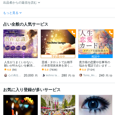
出品者からの返信を読む
もっと見る
占い全般の人気サービス
予約受付中
相談中
人生がうまくいかない、
霊感・タロットでお相手
貴方様の恋愛や仕事等の
願いが叶わないを解消し
の本音現状未来を深く視
悩みを電話で占います タ
ます 現実を変えるために
ます 恋愛・仕事・家族・
ロットカード、オラクル
4.8
(56)
5.0
(7636)
5.0
(7124)
努力したのに、自力では
人間関係の本質を見抜き
カード、ルノルマンカー
20,000
280
240
もう無理と感じている
スピード解決へ
ドを使用します
心の再生セラピスト YASUKO
techno tango
Tomo_Angel7
円
円
/分
円
/分
お気に入り登録が多いサービス