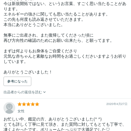
今は新規開拓ではない、というお言葉、すごく思い当たることがあ
ります。

エネルギーの強さに関しても思い当たることがあります。

この先も何度も読み返させていただきます。

本当にありがとうございました。 

無事にご出産され、また復帰してくださった頃に

再び方向性の確認のためにお願い出来たら、と願ってます。

まずは何よりもお身体をご自愛くださり

元気な赤ちゃんと素敵なお時間をお過ごしくださいますようお祈り
しています。

ありがとうございました！
参考になった
出品者からの返信を読む
2020年4月27日
女性
お忙しい中、鑑定の方、ありがとうございました(^ ^)

とても詳しく丁寧に見て頂き、また質問に対してもとても丁寧で、
凄くよかったです。ボリュームたっぷりで大満足でした♡
