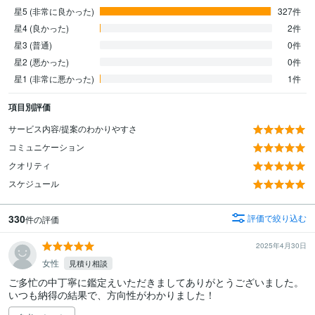
星5 (非常に良かった)
327件
星4 (良かった)
2件
星3 (普通)
0件
星2 (悪かった)
0件
星1 (非常に悪かった)
1件
項目別評価
サービス内容/提案のわかりやすさ
コミュニケーション
クオリティ
スケジュール
330
評価で絞り込む
件の評価
2025年4月30日
女性
見積り相談
ご多忙の中丁寧に鑑定えいただきましてありがとうございました。