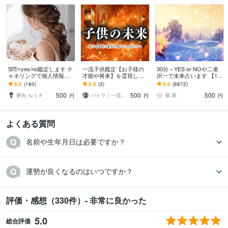
5問⭐yes/no鑑定します チ
一流子供鑑定【お子様の
30分～YES or NOや二者
ャネリングで個人情報不
才能や将来】を霊視しま
択一で未来占います 【1回
要で視ます♪
す お子様の気持ちや適職
2問】恋愛、仕事、人間関
5.0
(180)
5.0
(3)
5.0
(8872)
などを占い、未来の可能
係etc…☆おみくじタロッ
500
500
500
性を最大限に広げる
ト☆
夢向 ルミナ
パトラ｜一流の霊視鑑定
翡 翠
円
円
円
よくある質問
名前や生年月日は必要ですか？
運勢が良くなるのはいつですか？
評価・感想（330件）- 非常に良かった
5.0
総合評価