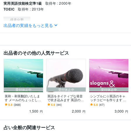
実用英語技能検定準1級
取得年 : 2000年
TOEIC
取得年 : 2013年
得意分野
出品者の実績をもっと見る
ライティング・翻訳
英和・和英翻訳
デザイン制作
アイコン制作、UI/UX関連
イラスト制作
学歴
武蔵野美術大学
2001年3月 ~ 2005年2月
出品者のその他の人気サービス
受付休止中
受付休止中
受付休止中
英和・和英翻訳いたしま
英語をネイティブな発音
シンプルに☆英語のキャ
す メールのちょっとした
で吹き込みます 英語の練
ッチコピーを作ります 日
一言、仕事や学業にもど
習、ナレーションなどに
本語のキャッチコピーを
5.0
(368)
5.0
(44)
5.0
(47)
うぞ！
（文章翻訳も同時に承り
英語にしたい時に！
1,500
2,000
3,000
ます！）
円
円
円
占い全般の関連サービス