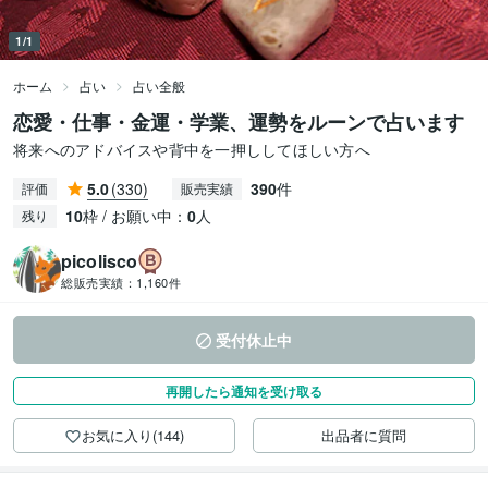
1/1
ホーム
占い
占い全般
恋愛・仕事・金運・学業、運勢をルーンで占います
将来へのアドバイスや背中を一押ししてほしい方へ
5.0
(330)
390
件
評価
販売実績
10
枠 / お願い中：
0
人
残り
picolisco
総販売実績：
1,160件
受付休止中
再開したら通知を受け取る
お気に入り(144)
出品者に質問