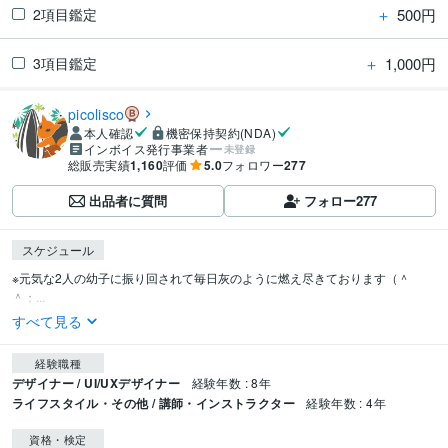
＋
500円
2項目鑑定
＋
1,000円
3項目鑑定
picolisco
本人確認
機密保持契約(NDA)
インボイス発行事業者
未登録
総販売実績
1,160
評価
5.0
フォロワー
277
出品者に質問
フォロー
277
スケジュール
※元気な2人の幼子に振り回されて毎日灰のように燃え尽きております（＾
＾；...
すべて見る
経験職種
デザイナー / UI/UXデザイナー
経験年数 : 8年
ライフスタイル・その他 / 講師・インストラクター
経験年数 : 4年
資格・検定